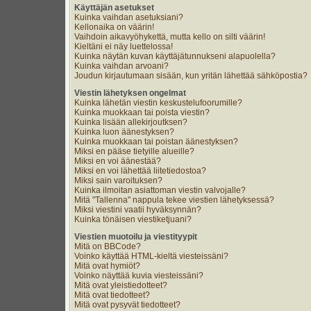
Käyttäjän asetukset
Kuinka vaihdan asetuksiani?
Kellonaika on väärin!
Vaihdoin aikavyöhykettä, mutta kello on silti väärin!
Kieltäni ei näy luettelossa!
Kuinka näytän kuvan käyttäjätunnukseni alapuolella?
Kuinka vaihdan arvoani?
Joudun kirjautumaan sisään, kun yritän lähettää sähköpostia?
Viestin lähetyksen ongelmat
Kuinka lähetän viestin keskustelufoorumille?
Kuinka muokkaan tai poista viestin?
Kuinka lisään allekirjoutksen?
Kuinka luon äänestyksen?
Kuinka muokkaan tai poistan äänestyksen?
Miksi en pääse tietyille alueille?
Miksi en voi äänestää?
Miksi en voi lähettää liitetiedostoa?
Miksi sain varoituksen?
Kuinka ilmoitan asiattoman viestin valvojalle?
Mitä "Tallenna" nappula tekee viestien lähetyksessä?
Miksi viestini vaatii hyväksynnän?
Kuinka tönäisen viestiketjuani?
Viestien muotoilu ja viestityypit
Mitä on BBCode?
Voinko käyttää HTML-kieltä viesteissäni?
Mitä ovat hymiöt?
Voinko näyttää kuvia viesteissäni?
Mitä ovat yleistiedotteet?
Mitä ovat tiedotteet?
Mitä ovat pysyvät tiedotteet?