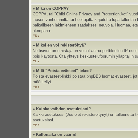
» Mikä on COPPA?
COPPA, tai "Child Online Privacy and Protection Act" vuodel
lapsen vanhemmilta tai huoltajalta kirjoitettu lupa tallent
paikalliseen lakimieheen saadaksesi neuvoja. Huomaa, että p
alempana.
Ylös
» Miksi en voi rekisteröityä?
Nettisivuston omistaja on voinut antaa porttikiellon IP-oso
pois käytöstä. Ota yhteys keskustelufoorumin ylläpitäjiin s
Ylös
» Mitä “Poista evästeet” tekee?
Poista evästeet-linkki poistaa phpBB3 luomat evästeet, jotka
määritellyt.
Ylös
» Kuinka vaihdan asetuksiani?
Kaikki asetuksesi (Jos olet rekisteröitynyt) on tallennettu 
asetuksiasi.
Ylös
» Kellonaika on väärin!