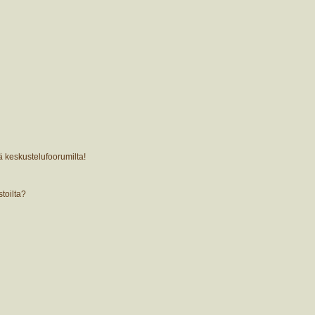
ä keskustelufoorumilta!
stoilta?