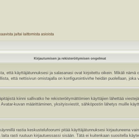
avista ja/tai laittomista asioista
Kirjautumisen ja rekisteröitymisen ongelmat
 että käyttäjätunnuksesi ja salasanasi ovat kirjoitettu oikein. Mikäli nämä o
sta, että nettisivun omistajalla on konfigurointivirhe heidän puolellaan, joka v
pitäjistä kiinni sallivatko he rekisteröitymättömien käyttäjien lähettää vieste
uten Avatar-kuvan määrittäminen, yksityisviestit, sähköpostin lähetys muille käyt
käynnillä
rastia keskustelufoorumi pitää käyttäjätunnuksesi kirjautuneena vain 
laita rasti ruutuun kirjautuessassi sisään. Tätä ei kuitenkaan suositella käyt