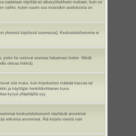
aika saatetaan näyttää eri aikavyöhykkeen mukaan, kuin se
en vaihto, kuten suurin osa muistakin asetuksista on
 on yleisesti käytössä suomessa). Keskustelufoorumia ei
ltä, josko he voisivat asentaa haluamasi kielen. Mikäli
lla olevaa linkkiä).
ttuvat sitä muka, kuin kirjoitustesi määrää kasvaa tai
ikki ja käyttäjän henkilökohtainen kuva.
aa kysyä ylläpitäjiltä syy.
 Useimmat keskustelufoorumit näyttävät arvonimiä
tää erikoista arvonimeä. Älä kirjoita viestiä vain