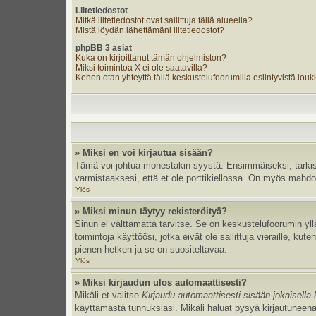
Liitetiedostot
Mitkä liitetiedostot ovat sallittuja tällä alueella?
Mistä löydän lähettämäni liitetiedostot?
phpBB 3 asiat
Kuka on kirjoittanut tämän ohjelmiston?
Miksi toimintoa X ei ole saatavilla?
Kehen otan yhteyttä tällä keskustelufoorumilla esiintyvistä loukka
» Miksi en voi kirjautua sisään?
Tämä voi johtua monestakin syystä. Ensimmäiseksi, tarkista,
varmistaaksesi, että et ole porttikiellossa. On myös mahdolli
Ylös
» Miksi minun täytyy rekisteröityä?
Sinun ei välttämättä tarvitse. Se on keskustelufoorumin yllä
toimintoja käyttöösi, jotka eivät ole sallittuja vieraille, k
pienen hetken ja se on suositeltavaa.
Ylös
» Miksi kirjaudun ulos automaattisesti?
Mikäli et valitse
Kirjaudu automaattisesti sisään jokaisella 
käyttämästä tunnuksiasi. Mikäli haluat pysyä kirjautuneena 