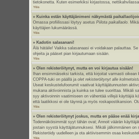
tietokonetta. Kuten esimerkiksi kirjastossa, nettikahvilassa
Ylös
» Kuinka estän käyttäjänimeni näkymästä paikallaolijoi
Omassa profiilissasi löytyy asetus
Piilota paikallaolo
. Mikä
käyttäjien lukumäärässä.
Ylös
» Kadotin salasanani!
Älä hätäile! Vaikka salasanaasi ei voidakaan palauttaa. S
ohjeita ja pääset pian kirjautumaan sisään.
Ylös
» Olen rekisteröitynyt, mutta en voi kirjautua sisään!
Ihan ensimmäiseksi tarkista, että kirjoitat varmasti oikea
COPPA-tuki on päällä ja
olet rekisteröitynyt alle kolmetois
Useat keskustelufoorumit vaativat käyttäjätunnusten aktivoinn
mukana aktivoinnista ja kuinka se tulee suorittaa. Mikäli s
syy aktivoinnin vaatimiseen on vähentää
villejä
käyttäjiä k
että laatikkosi ei ole täynnä ja myös roskapostikansion. Ota
Ylös
» Olen rekisteröitynyt joskus, mutta en pääse enää kir
Todennäköisimmät syyt tähän ovat; Annoit väärän käyttäjätu
jostain syystä käyttäjätunnuksesi. Mikäli jälkimmäinen on sy
Rekisteröidy uudelleen ja ota aktiivisemmin osaa keskustel
Ylös