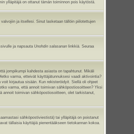
umin ylläpitäjä on ottanut tämän toiminnon pois käytöstä.
 valvojiin ja itsellesi. Sinut lasketaan tällöin piilotettujen
ssivulle ja napsauta
Unohdin salasanan
linkkiä. Seuraa
että jompikumpi kahdesta asiasta on tapahtunut. Mikäli
Oletko varma, etteivät käyttäjätunnuksesi vaadi aktivointia?
oit kirjautua sisään. Kun rekisteröidyit. Siellä oli ohjeet
Oletko varma, että annoit toimivan sähköpostiosoitteen? Yksi
annoit toimivan sähköpostiosoitteen, olet tarkistanut,
mastasi sähköpostiviestistä) tai ylläpitäjä on poistanut
tavat tällaisia käyttäjiä pienentääkseen tietokannan kokoa.