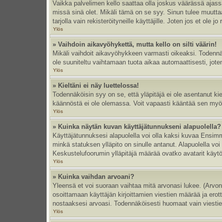
Vaikka palvelimen kello saattaa olla joskus väärässä ajas
missä sinä olet. Mikäli tämä on se syy. Sinun tulee muutt
tarjolla vain rekisteröityneille käyttäjille. Joten jos et ole jo
Ylös
» Vaihdoin aikavyöhykettä, mutta kello on silti väärin!
Mikäli vaihdoit aikavyöhykkeen varmasti oikeaksi. Todennä
ole suuniteltu vaihtamaan tuota aikaa automaattisesti, joten
Ylös
» Kieltäni ei näy luettelossa!
Todennäköisin syy on se, että yläpitäjä ei ole asentanut kiel
käännöstä ei ole olemassa. Voit vapaasti kääntää sen myös 
Ylös
» Kuinka näytän kuvan käyttäjätunnukseni alapuolella?
Käyttäjätunnuksesi alapuolella voi olla kaksi kuvaa Ensimmä
minkä statuksen ylläpito on sinulle antanut. Alapuolella v
Keskustelufoorumin ylläpitäjä määrää ovatko avatarit käytös
Ylös
» Kuinka vaihdan arvoani?
Yleensä et voi suoraan vaihtaa mitä arvonasi lukee. (Arvo
osoittamaan käyttäjän kirjoittamien viestien määrää ja erotta
nostaaksesi arvoasi. Todennäköisesti huomaat vain viesti
Ylös