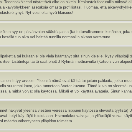
sa. Todennäköisesti näytettävä aika on oikein. Keskustelufoorumilla näkyvä 
aa aikavyöhykkeen asetuksia omasta profiilistasi. Huomaa, että aikavyöhykke
 rekisteröitynyt. Nyt voisi olla hyvä tilaisuus!
köisin syy on päivänvalon säästöajassa (tai tuttavallisemmin kesäaika, joka
 kesällä tuo aika voi heittää tunnilla normaaliin aikaan verrattuna.
ipakettia tai kukaan ei ole vielä kääntänyt sitä sinun kielelle. Kysy ylläpitäji
itse. Lisätietoja tästä saat phpBB Ryhmän nettisivuilta (Katso sivun alapuole
inen liittyy arvoosi. Yleensä nämä ovat tähtiä tai joitain palikoita, jotka muu
oi olla suurempi kuva, joka tunnetaan Avatar-kuvana. Tämä kuva on yleensä uni
sä ja mitkä voivat olla käytössä. Mikäli et voi käyttää avataria. Sinun kannatt
nimet näkyvät yleensä viestien vieressä riippuen käytössä olevasta tyylistä)
vat tietyt käyttäjät toisistaaan. Esimerkiksi valvojat ja ylläpitäjät voivat käyt
esi määrän vähentyneen ylläpidon toimesta.