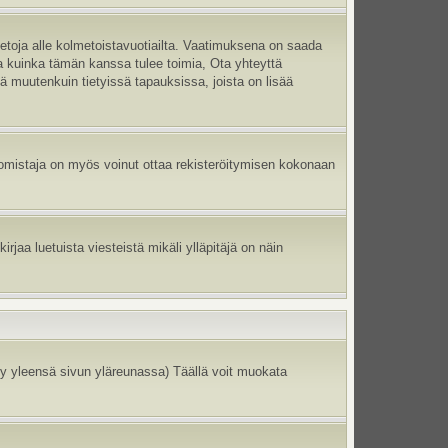
ietoja alle kolmetoistavuotiailta. Vaatimuksena on saada
ma kuinka tämän kanssa tulee toimia, Ota yhteyttä
tä muutenkuin tietyissä tapauksissa, joista on lisää
un omistaja on myös voinut ottaa rekisteröitymisen kokonaan
jaa luetuista viesteistä mikäli ylläpitäjä on näin
y yleensä sivun yläreunassa) Täällä voit muokata