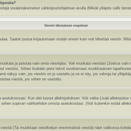
köpostia?
estejä sisäänrakennetun sähköpostiohjelman avulla (Mikäli ylläpito sallii tämän
Viestin lähetyksen ongelmat
aa. Saatat joutua kirjautumaan sisään ennen kuin voit lähettää viestin. Mitä v
it muokata ja poistaa vain omia viestejäsi. Voit muokata viestiäsi (Joskus vain
annut viestiisi. Siihen lisätään pieni teksti osoittamaan muokkauksen tapaht
näkyy vain, jos viestiin on jo vastattu ja se ei näy, jos valvoja tai ylläpitä
istaa viestiä, jos siihen on vastattu.
 asetuksissasi. Kun olet luonut allekirjoituksen. Voit valita
Lisää allekirjoitus
r
la siihen sopivan vaihtoehdon omista asetuksistasi. (Voit kuitenkin estää allek
viestiä (Tai muokkaat viestiketjun ensimmäistä viestiä) näet valikossa kohd