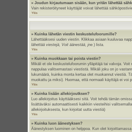
» Joudun kirjautumaan sisään, kun yritän lähettää säh
Vain rekisteröityneet käyttäjät voivat lähettää sähköpostivi
Ylös
» Kuinka lähetän viestin keskustelufoorumille?
Lähettääksesi uuden viestin. Klikkaa asiaan kuuluvaa nappul
lähettää viestejä, Voit äänestää, jne.
) lista.
Ylös
» Kuinka muokkaan tai poista viestin?
Mikäli et ole keskustelufoorumin ylläpitäjä tai valvoja. Vo
nappulaa valitsemastasi viestistä. Mikäli joku on jo vast
lukumäärä, kuinka monta kertaa olet muokannut viestiä. Tämä 
muokattu ja miksi). Huomaa, että normaali käyttäjä ei voi po
Ylös
» Kuinka lisään allekirjoutksen?
Luo allekirjoitus käyttääksesi sitä. Voit tehdä tämän omissa
lisättäväksi automaattisesti kaikkiin viesteihisi valitsemal
allekirjoituksesta, kun kirjoitat uutta viestiä)
Ylös
» Kuinka luon äänestyksen?
Äänestyksen luominen on helppoa. Kun olet kirjoittamassa 