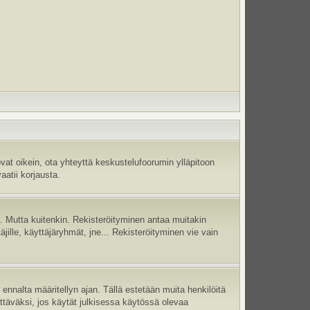
vat oikein, ota yhteyttä keskustelufoorumin ylläpitoon
aatii korjausta.
jä. Mutta kuitenkin. Rekisteröityminen antaa muitakin
täjille, käyttäjäryhmät, jne... Rekisteröityminen vie vain
ennalta määritellyn ajan. Tällä estetään muita henkilöitä
ettäväksi, jos käytät julkisessa käytössä olevaa