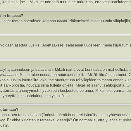
, koulussa, jne... Mikäli et näe tätä ruutua se tarkoittaa, että keskustelufoor
den listassa?
li laitat tämän asetuksen kohtaan
päällä
. Näkymisesi rajoittuu vain ylläpitäjiin,
e voidaan asettaa uusiksi. Asettaaksesi salasanan uudelleen, mene kirjautumi
n käyttäjätunnuksen ja salasanan. Mikäli nämä ovat kunnossa on mahdollista, 
tavuotiaana
. Sinun tulee noudattaa saamiasi ohjeita. Mikäli tämä ei auttanut. 
in uusilta käyttäjiltä joko itse suoritettuna tai ylläpidon toimesta ennen kuin v
ait sähköpostia, noudata siinä tulleita ohjeita. Mikäli et saanut sähköpostia. 
äyttämästä anonyymisti hyväkseen keskustelufoorumia. Mikäli olet varma, että 
 yhteyttä keskustelufoorumin ylläpitäjiin.
jautumaan?!
nnuksen tai salasanan (Tarkista nämä tiedot rekisteröitymisen yhteydessä saa
y. Et ehkä kirjoittanut tarpeeksi viestejä? On normaalia, että ylläpitäjät pois
uihin.