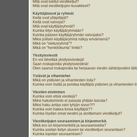
Mitä ovat lukitut viestiketjut?
Mitä ovat viestiketjujen kuvakkeet?
Käyttäjätasot ja ryhmät
Keitä ovat ylläpitäjät?
Keitä ovat valvojat?
Mitä ovat käyttäjäryhmät?
Kuinka liityn käyttäjäryhmään?
Kuinka pääsen käyttäjäryhmän valvojaksi?
Miksi joillain käyttäjäryhmä näkyy erivärisenä?
Mikä on "oletusryhmä"?
Mikä on "henkilökunta" linkki?
Yksityisviestit
En voi lähettää yksitysiviestejä!
Saan roskapostia yksityisviestinä!
Olen saanut roskapostia tai herjaavan viestin sähköpostiini tält
Ystävät ja vihamiehet
Mikä on ystävien ja vihamiesten lista?
Kuinka voin lisätä ja poistaa käyttäjiä ystävien ja vihamiesten li
Viestien etsiminen
Kuinka voin etsiä viestejä?
Miksi hakutoiminto ei palauta yhtään tulosta?
Miksi haku antaa vain tyhjän sivun?!?
Kuinka voin hakea toisia käyttäjiä??
Kuinka löydän omat viestini ja aloittamani viestiketjut?
Viestiketjujen seuraaminen ja kirjanmerkit.
Mikä ero on kirjanmerkillä ja seuraamisella?
Kuinka asetan tietyn alueen tai viestiketjun seurantaan?
Kuinka lopetan seuraamisen?