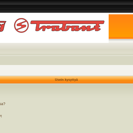
Usein kysyttyä
ssa?
?!