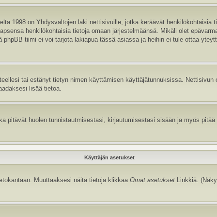
ta 1998 on Yhdysvaltojen laki nettisivuille, jotka keräävät henkilökohtaisia t
aa lapsensa henkilökohtaisia tietoja omaan järjestelmäänsä. Mikäli olet epävar
hpBB tiimi ei voi tarjota lakiapua tässä asiassa ja heihin ei tule ottaa yteyt
itteellesi tai estänyt tietyn nimen käyttämisen käyttäjätunnuksissa. Nettisiv
aadaksesi lisää tietoa.
 pitävät huolen tunnistautmisestasi, kirjautumisestasi sisään ja myös pitää kir
Käyttäjän asetukset
tietokantaan. Muuttaaksesi näitä tietoja klikkaa
Omat asetukset
Linkkiä. (Näky