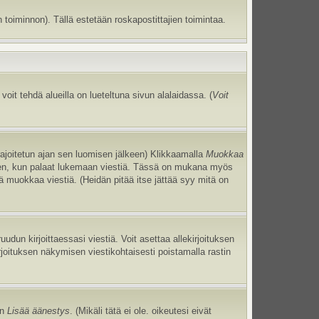
 toiminnon). Tällä estetään roskapostittajien toimintaa.
oit tehdä alueilla on lueteltuna sivun alalaidassa. (
Voit
 rajoitetun ajan sen luomisen jälkeen) Klikkaamalla
Muokkaa
uneen, kun palaat lukemaan viestiä. Tässä on mukana myös
jä muokkaa viestiä. (Heidän pitää itse jättää syy mitä on
uudun kirjoittaessasi viestiä. Voit asettaa allekirjoituksen
irjoituksen näkymisen viestikohtaisesti poistamalla rastin
an
Lisää äänestys
. (Mikäli tätä ei ole. oikeutesi eivät