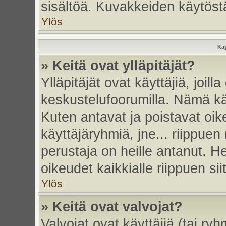
sisältöä. Kuvakkeiden käytöstä
Ylös
Käy
» Keitä ovat ylläpitäjät?
Ylläpitäjät ovat käyttäjiä, joi
keskustelufoorumilla. Nämä käy
Kuten antavat ja poistavat oikeu
käyttäjäryhmiä, jne... riippue
perustaja on heille antanut. He
oikeudet kaikkialle riippuen sii
Ylös
» Keitä ovat valvojat?
Valvojat ovat käyttäjiä (tai ry