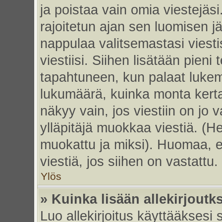
ja poistaa vain omia viestejäsi
rajoitetun ajan sen luomisen j
nappulaa valitsemastasi viesti
viestiisi. Siihen lisätään pie
tapahtuneen, kun palaat luke
lukumäärä, kuinka monta kert
näkyy vain, jos viestiin on jo v
ylläpitäjä muokkaa viestiä. (He
muokattu ja miksi). Huomaa, et
viestiä, jos siihen on vastattu.
Ylös
» Kuinka lisään allekirjoutk
Luo allekirjoitus käyttääksesi