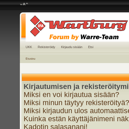
UKK
Rekisteröidy
Kirjaudu sisään
Etsi
Etusivu
Kirjautumisen ja rekisteröitym
Miksi en voi kirjautua sisään?
Miksi minun täytyy rekisteröityä
Miksi kirjaudun ulos automaattis
Kuinka estän käyttäjänimeni näky
Kadotin salasanani!