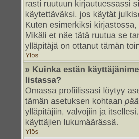
rasti ruutuun kirjautuessassi s
käytettäväksi, jos käytät julk
Kuten esimerkiksi kirjastossa, 
Mikäli et näe tätä ruutua se ta
ylläpitäjä on ottanut tämän to
Ylös
» Kuinka estän käyttäjänime
listassa?
Omassa profiilissasi löytyy a
tämän asetuksen kohtaan
pää
ylläpitäjiin, valvojiin ja itselles
käyttäjien lukumäärässä.
Ylös