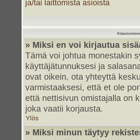
ja/tai laittomista asioista
Kirjautumisen
» Miksi en voi kirjautua sis
Tämä voi johtua monestakin sy
käyttäjätunnuksesi ja salasanas
ovat oikein, ota yhteyttä kesk
varmistaaksesi, että et ole por
että nettisivun omistajalla on 
joka vaatii korjausta.
Ylös
» Miksi minun täytyy rekiste