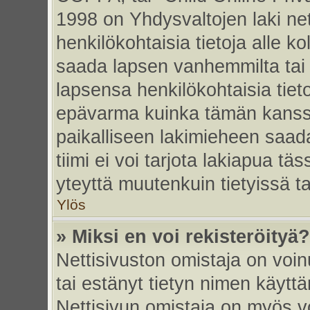
1998 on Yhdysvaltojen laki nett
henkilökohtaisia tietoja alle k
saada lapsen vanhemmilta tai hu
lapsensa henkilökohtaisia tiet
epävarma kuinka tämän kanssa
paikalliseen lakimieheen saa
tiimi ei voi tarjota lakiapua tä
yteyttä muutenkuin tietyissä t
Ylös
» Miksi en voi rekisteröityä?
Nettisivuston omistaja on voinu
tai estänyt tietyn nimen käytt
Nettisivun omistaja on myös vo