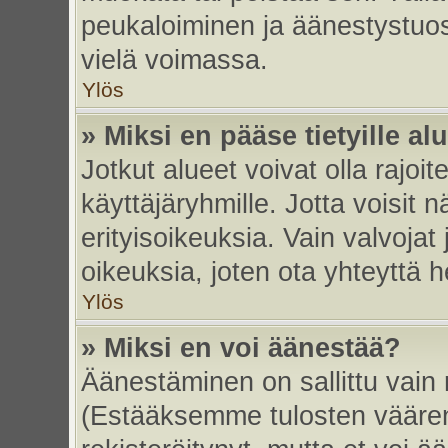
peukaloiminen ja äänestystuo
vielä voimassa.
Ylös
» Miksi en pääse tietyille alu
Jotkut alueet voivat olla rajoitett
käyttäjäryhmille. Jotta voisit nä
erityisoikeuksia. Vain valvojat 
oikeuksia, joten ota yhteyttä h
Ylös
» Miksi en voi äänestää?
Äänestäminen on sallittu vain re
(Estääksemme tulosten väärent