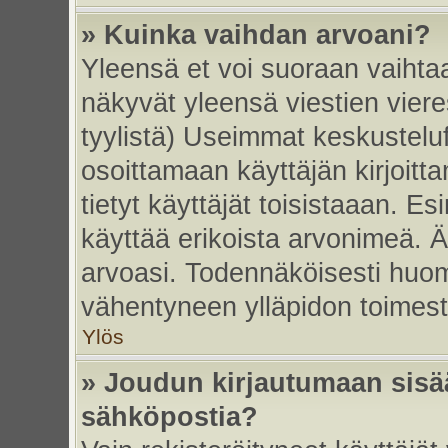
» Kuinka vaihdan arvoani?
Yleensä et voi suoraan vaihta
näkyvät yleensä viestien vier
tyylistä) Useimmat keskustelu
osoittamaan käyttäjän kirjoitt
tietyt käyttäjät toisistaaan. Esi
käyttää erikoista arvonimeä. Äl
arvoasi. Todennäköisesti huom
vähentyneen ylläpidon toimest
Ylös
» Joudun kirjautumaan sisää
sähköpostia?