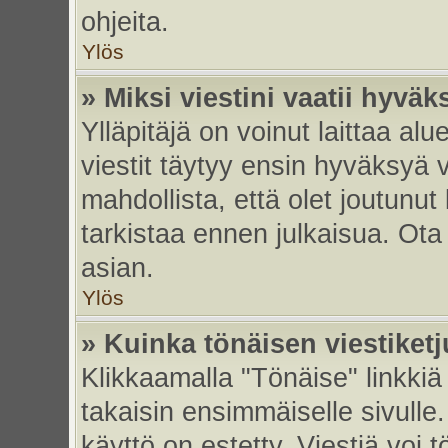
ohjeita.
Ylös
» Miksi viestini vaatii hyvä
Ylläpitäjä on voinut laittaa alu
viestit täytyy ensin hyväksyä 
mahdollista, että olet joutunut
tarkistaa ennen julkaisua. Ota y
asian.
Ylös
» Kuinka tönäisen viestiket
Klikkaamalla "Tönäise" linkkiä 
takaisin ensimmäiselle sivulle.
käyttö on estetty. Viestiä voi t