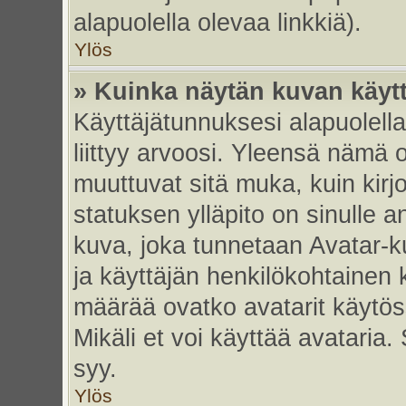
alapuolella olevaa linkkiä).
Ylös
» Kuinka näytän kuvan käyt
Käyttäjätunnuksesi alapuolell
liittyy arvoosi. Yleensä nämä ov
muuttuvat sitä muka, kuin kirj
statuksen ylläpito on sinulle a
kuva, joka tunnetaan Avatar-
ja käyttäjän henkilökohtainen 
määrää ovatko avatarit käytöss
Mikäli et voi käyttää avataria.
syy.
Ylös