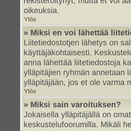
rekisteröitynyt, mutta et voi ää
oikeuksia.
Ylös
» Miksi en voi lähettää liite
Liitetiedostotjen lähetys on sal
käyttäjäkohtaisesti. Keskustelu
anna lähettää liitetiedostoja ka
ylläpitäjien ryhmän annetaan lä
ylläpitäjään, jos et ole varma mi
Ylös
» Miksi sain varoituksen?
Jokaisella ylläpitäjällä on oma
keskustelufoorumilla. Mikäli he