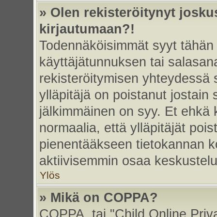
» Olen rekisteröitynyt josk
kirjautumaan?!
Todennäköisimmät syyt tähän 
käyttäjätunnuksen tai salasan
rekisteröitymisen yhteydessä s
ylläpitäjä on poistanut jostain
jälkimmäinen on syy. Et ehkä k
normaalia, että ylläpitäjät poist
pienentääkseen tietokannan ko
aktiivisemmin osaa keskustelu
Ylös
» Mikä on COPPA?
COPPA, tai "Child Online Priv