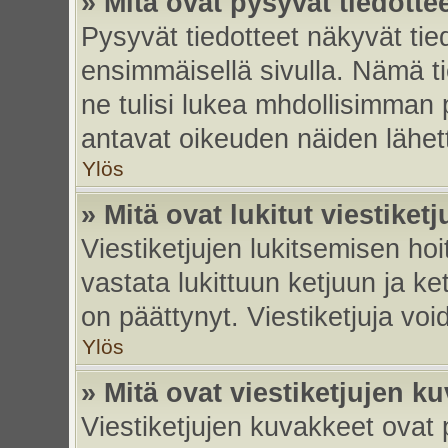
» Mitä ovat pysyvät tiedotte
Pysyvät tiedotteet näkyvät tied
ensimmäisellä sivulla. Nämä ti
ne tulisi lukea mhdollisimman p
antavat oikeuden näiden lähe
Ylös
» Mitä ovat lukitut viestiketj
Viestiketjujen lukitsemisen hoit
vastata lukittuun ketjuun ja k
on päättynyt. Viestiketjuja vo
Ylös
» Mitä ovat viestiketjujen k
Viestiketjujen kuvakkeet ovat pi