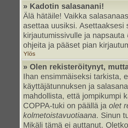
» Kadotin salasanani!
Älä hätäile! Vaikka salasanaas
asettaa uusiksi. Asettaaksesi
kirjautumissivulle ja napsauta
ohjeita ja pääset pian kirjaut
Ylös
» Olen rekisteröitynyt, mutta
Ihan ensimmäiseksi tarkista, et
käyttäjätunnuksen ja salasan
mahdollista, että jompikumpi k
COPPA-tuki on päällä ja
olet r
kolmetoistavuotiaana
. Sinun t
Mikäli tämä ei auttanut. Oletk