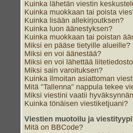
Kuinka lähetän viestin keskustel
Kuinka muokkaan tai poista vies
Kuinka lisään allekirjoutksen?
Kuinka luon äänestyksen?
Kuinka muokkaan tai poistan ä
Miksi en pääse tietyille alueille?
Miksi en voi äänestää?
Miksi en voi lähettää liitetiedost
Miksi sain varoituksen?
Kuinka ilmoitan asiattoman viest
Mitä "Tallenna" nappula tekee v
Miksi viestini vaatii hyväksynnä
Kuinka tönäisen viestiketjuani?
Viestien muotoilu ja viestityypi
Mitä on BBCode?