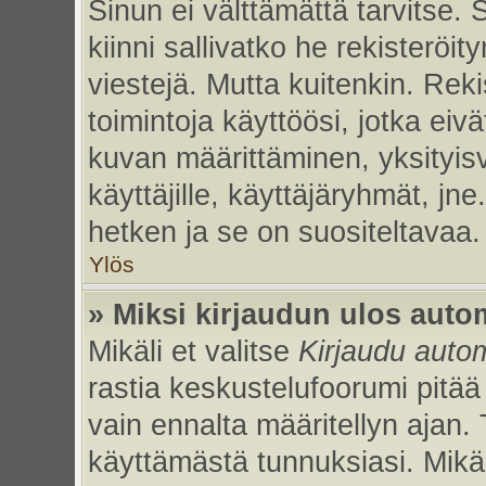
Sinun ei välttämättä tarvitse. 
kiinni sallivatko he rekisteröi
viestejä. Mutta kuitenkin. Rek
toimintoja käyttöösi, jotka eivät
kuvan määrittäminen, yksityisv
käyttäjille, käyttäjäryhmät, jn
hetken ja se on suositeltavaa.
Ylös
» Miksi kirjaudun ulos auto
Mikäli et valitse
Kirjaudu autom
rastia keskustelufoorumi pitää
vain ennalta määritellyn ajan. 
käyttämästä tunnuksiasi. Mikäl