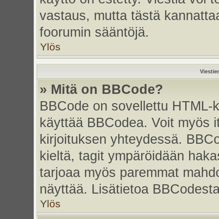
vastaus, mutta tästä kannattaa
foorumin sääntöjä.
Ylös
Viestie
» Mitä on BBCode?
BBCode on sovellettu HTML-kiel
käyttää BBCodea. Voit myös i
kirjoituksen yhteydessä. BBCo
kieltä, tagit ympäröidään hakasu
tarjoaa myös paremmat mahdoll
näyttää. Lisätietoa BBCodesta s
Ylös