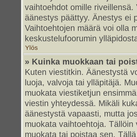
vaihtoehdot omille riveillensä.
äänestys päättyy. Änestys ei p
Vaihtoehtojen määrä voi olla my
keskustelufoorumin ylläpidost
Ylös
» Kuinka muokkaan tai pois
Kuten viestitkin. Äänestystä 
luoja, valvoja tai ylläpitäjä. 
muokata viestiketjun ensimmäi
viestin yhteydessä. Mikäli kuk
äänestystä vapaasti, mutta jos
muokata vaihtoehtoja. Tällöin va
muokata tai poistaa sen. Täll