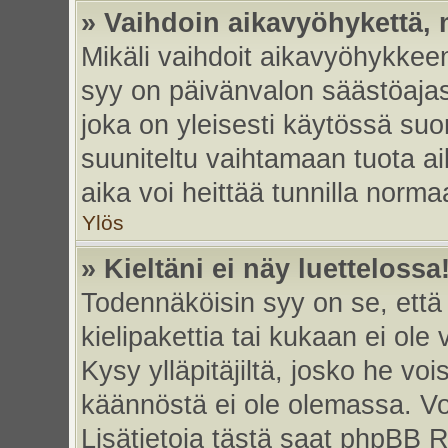
» Vaihdoin aikavyöhykettä, m
Mikäli vaihdoit aikavyöhykkee
syy on päivänvalon säästöajas
joka on yleisesti käytössä su
suuniteltu vaihtamaan tuota ai
aika voi heittää tunnilla norma
Ylös
» Kieltäni ei näy luettelossa
Todennäköisin syy on se, että 
kielipakettia tai kukaan ei ole 
Kysy ylläpitäjiltä, josko he vo
käännöstä ei ole olemassa. Vo
Lisätietoja tästä saat phpBB R