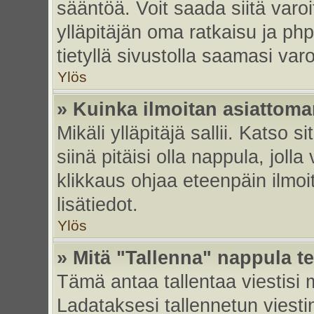
sääntöä. Voit saada siitä var
ylläpitäjän oma ratkaisu ja p
tietyllä sivustolla saamasi va
Ylös
» Kuinka ilmoitan asiattoman
Mikäli ylläpitäjä sallii. Katso s
siinä pitäisi olla nappula, joll
klikkaus ohjaa eteenpäin ilmoi
lisätiedot.
Ylös
» Mitä "Tallenna" nappula t
Tämä antaa tallentaa viestisi
Ladataksesi tallennetun viesti