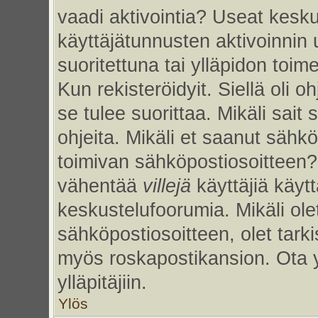
vaadi aktivointia? Useat kesku
käyttäjätunnusten aktivoinnin uu
suoritettuna tai ylläpidon toim
Kun rekisteröidyit. Siellä oli 
se tulee suorittaa. Mikäli sait 
ohjeita. Mikäli et saanut sähk
toimivan sähköpostiosoitteen?
vähentää
villejä
käyttäjiä käy
keskustelufoorumia. Mikäli ole
sähköpostiosoitteen, olet tarkis
myös roskapostikansion. Ota 
ylläpitäjiin.
Ylös