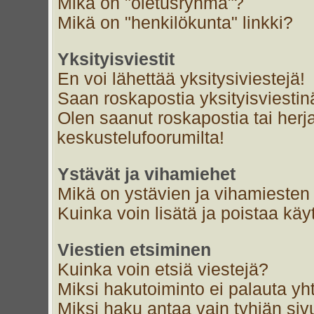
Mikä on "oletusryhmä"?
Mikä on "henkilökunta" linkki?
Yksityisviestit
En voi lähettää yksitysiviestejä!
Saan roskapostia yksityisviestin
Olen saanut roskapostia tai herja
keskustelufoorumilta!
Ystävät ja vihamiehet
Mikä on ystävien ja vihamiesten 
Kuinka voin lisätä ja poistaa käyt
Viestien etsiminen
Kuinka voin etsiä viestejä?
Miksi hakutoiminto ei palauta yh
Miksi haku antaa vain tyhjän siv