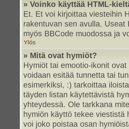
» Voinko käyttää HTML-kielt
Et. Et voi kirjoittaa viesteihin
rakentuvan sen avulla. Useat 
myös BBCode muodossa ja voit 
Ylös
» Mitä ovat hymiöt?
Hymiöt tai emootio-ikonit ovat 
voidaan esitää tunnetta tai tun
esimerkiksi, :) tarkoittaa iloista
täyden listan käytettävistä hym
yhteydessä. Ole tarkkana miten
hymiön käyttö tekee viestistä 
voi joko poistaa osan hymiöistä