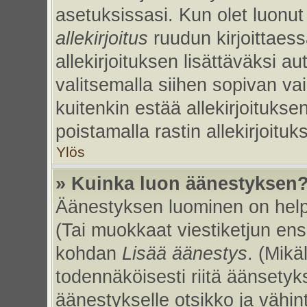
asetuksissasi. Kun olet luonut 
allekirjoitus
ruudun kirjoittaessa
allekirjoituksen lisättäväksi au
valitsemalla siihen sopivan va
kuitenkin estää allekirjoitukse
poistamalla rastin allekirjoituks
Ylös
» Kuinka luon äänestyksen
Äänestyksen luominen on helpp
(Tai muokkaat viestiketjun ens
kohdan
Lisää äänestys
. (Mikäl
todennäköisesti riitä äänsety
äänestykselle otsikko ja vähin