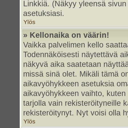
Linkkiä. (Näkyy yleensä sivun
asetuksiasi.
Ylös
» Kellonaika on väärin!
Vaikka palvelimen kello saatta
Todennäköisesti näytettävä ai
näkyvä aika saatetaan näyttä
missä sinä olet. Mikäli tämä o
aikavyöhykkeen asetuksia omas
aikavyöhykkeen vaihto, kuten 
tarjolla vain rekisteröityneille k
rekisteröitynyt. Nyt voisi olla h
Ylös