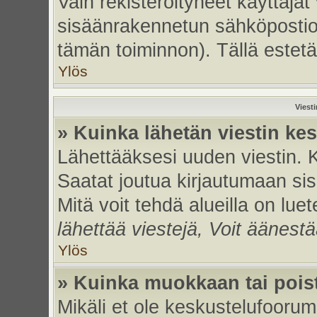
Vain rekisteröityneet käyttäjät
sisäänrakennetun sähköpostiohje
tämän toiminnon). Tällä estetä
Ylös
Viest
» Kuinka lähetän viestin ke
Lähettääksesi uuden viestin. 
Saatat joutua kirjautumaan sis
Mitä voit tehdä alueilla on luet
lähettää viestejä, Voit äänestä
Ylös
» Kuinka muokkaan tai poist
Mikäli et ole keskustelufoorumi