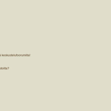
ä keskustelufoorumilta!
stoilta?