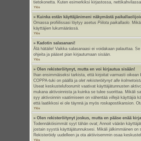
tietokonetta. Kuten esimerkiksi kirjastossa, nettikahvilassa
Ylös
» Kuinka estän käyttäjänimeni näkymästä paikallaolijoi
Omassa profiilissasi löytyy asetus
Piilota paikallaolo
. Mikä
käyttäjien lukumäärässä.
Ylös
» Kadotin salasanani!
Älä hätäile! Vaikka salasanaasi ei voidakaan palauttaa. S
ohjeita ja pääset pian kirjautumaan sisään.
Ylös
» Olen rekisteröitynyt, mutta en voi kirjautua sisään!
Ihan ensimmäiseksi tarkista, että kirjoitat varmasti oikea
COPPA-tuki on päällä ja
olet rekisteröitynyt alle kolmetois
Useat keskustelufoorumit vaativat käyttäjätunnusten aktivoinn
mukana aktivoinnista ja kuinka se tulee suorittaa. Mikäli s
syy aktivoinnin vaatimiseen on vähentää
villejä
käyttäjiä k
että laatikkosi ei ole täynnä ja myös roskapostikansion. Ota
Ylös
» Olen rekisteröitynyt joskus, mutta en pääse enää kir
Todennäköisimmät syyt tähän ovat; Annoit väärän käyttäjätu
jostain syystä käyttäjätunnuksesi. Mikäli jälkimmäinen on sy
Rekisteröidy uudelleen ja ota aktiivisemmin osaa keskustel
Ylös