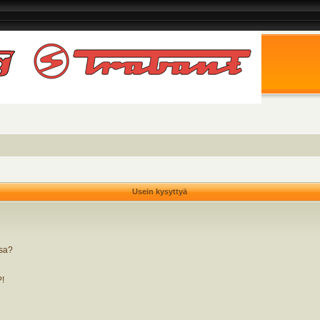
Usein kysyttyä
ssa?
?!