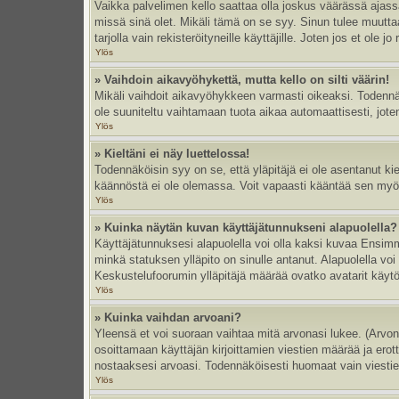
Vaikka palvelimen kello saattaa olla joskus väärässä ajas
missä sinä olet. Mikäli tämä on se syy. Sinun tulee muutt
tarjolla vain rekisteröityneille käyttäjille. Joten jos et ole jo
Ylös
» Vaihdoin aikavyöhykettä, mutta kello on silti väärin!
Mikäli vaihdoit aikavyöhykkeen varmasti oikeaksi. Todennä
ole suuniteltu vaihtamaan tuota aikaa automaattisesti, joten
Ylös
» Kieltäni ei näy luettelossa!
Todennäköisin syy on se, että yläpitäjä ei ole asentanut kiel
käännöstä ei ole olemassa. Voit vapaasti kääntää sen myös 
Ylös
» Kuinka näytän kuvan käyttäjätunnukseni alapuolella?
Käyttäjätunnuksesi alapuolella voi olla kaksi kuvaa Ensimmä
minkä statuksen ylläpito on sinulle antanut. Alapuolella v
Keskustelufoorumin ylläpitäjä määrää ovatko avatarit käytös
Ylös
» Kuinka vaihdan arvoani?
Yleensä et voi suoraan vaihtaa mitä arvonasi lukee. (Arvo
osoittamaan käyttäjän kirjoittamien viestien määrää ja erotta
nostaaksesi arvoasi. Todennäköisesti huomaat vain viesti
Ylös