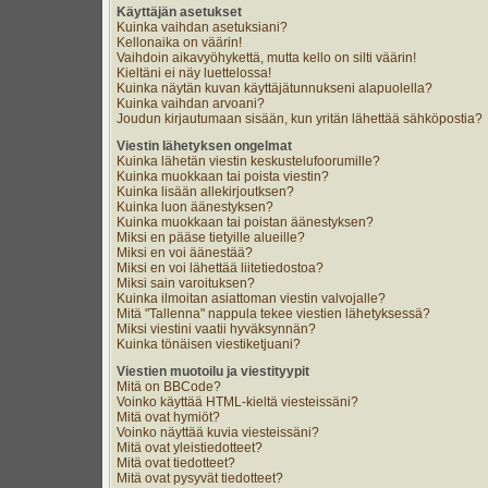
Käyttäjän asetukset
Kuinka vaihdan asetuksiani?
Kellonaika on väärin!
Vaihdoin aikavyöhykettä, mutta kello on silti väärin!
Kieltäni ei näy luettelossa!
Kuinka näytän kuvan käyttäjätunnukseni alapuolella?
Kuinka vaihdan arvoani?
Joudun kirjautumaan sisään, kun yritän lähettää sähköpostia?
Viestin lähetyksen ongelmat
Kuinka lähetän viestin keskustelufoorumille?
Kuinka muokkaan tai poista viestin?
Kuinka lisään allekirjoutksen?
Kuinka luon äänestyksen?
Kuinka muokkaan tai poistan äänestyksen?
Miksi en pääse tietyille alueille?
Miksi en voi äänestää?
Miksi en voi lähettää liitetiedostoa?
Miksi sain varoituksen?
Kuinka ilmoitan asiattoman viestin valvojalle?
Mitä "Tallenna" nappula tekee viestien lähetyksessä?
Miksi viestini vaatii hyväksynnän?
Kuinka tönäisen viestiketjuani?
Viestien muotoilu ja viestityypit
Mitä on BBCode?
Voinko käyttää HTML-kieltä viesteissäni?
Mitä ovat hymiöt?
Voinko näyttää kuvia viesteissäni?
Mitä ovat yleistiedotteet?
Mitä ovat tiedotteet?
Mitä ovat pysyvät tiedotteet?