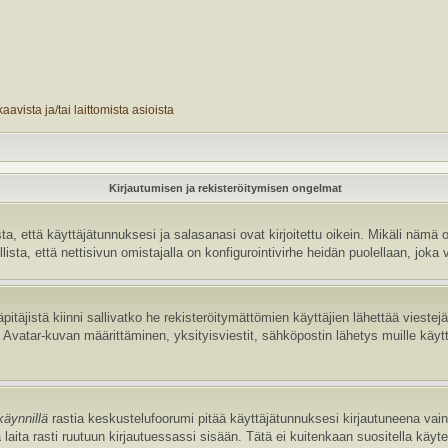
avista ja/tai laittomista asioista
Kirjautumisen ja rekisteröitymisen ongelmat
 että käyttäjätunnuksesi ja salasanasi ovat kirjoitettu oikein. Mikäli nämä o
sta, että nettisivun omistajalla on konfigurointivirhe heidän puolellaan, joka v
pitäjistä kiinni sallivatko he rekisteröitymättömien käyttäjien lähettää vieste
uten Avatar-kuvan määrittäminen, yksityisviestit, sähköpostin lähetys muille käyt
käynnillä
rastia keskustelufoorumi pitää käyttäjätunnuksesi kirjautuneena vain 
laita rasti ruutuun kirjautuessassi sisään. Tätä ei kuitenkaan suositella käyt