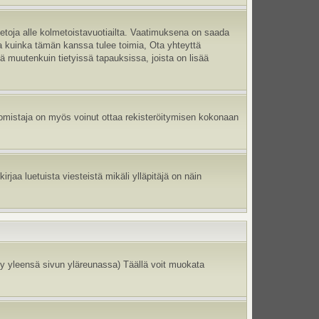
ietoja alle kolmetoistavuotiailta. Vaatimuksena on saada
ma kuinka tämän kanssa tulee toimia, Ota yhteyttä
tä muutenkuin tietyissä tapauksissa, joista on lisää
un omistaja on myös voinut ottaa rekisteröitymisen kokonaan
jaa luetuista viesteistä mikäli ylläpitäjä on näin
y yleensä sivun yläreunassa) Täällä voit muokata