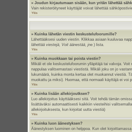
» Joudun kirjautumaan sisään, kun yritän lähettää säh
Vain rekisteröityneet käyttäjät voivat lähettää sähköpostivi
Ylös
» Kuinka lähetän viestin keskustelufoorumille?
Lähettääksesi uuden viestin. Klikkaa asiaan kuuluvaa nappul
lähettää viestejä, Voit äänestää, jne.
) lista.
Ylös
» Kuinka muokkaan tai poista viestin?
Mikäli et ole keskustelufoorumin ylläpitäjä tai valvoja. Vo
nappulaa valitsemastasi viestistä. Mikäli joku on jo vast
lukumäärä, kuinka monta kertaa olet muokannut viestiä. Tämä 
muokattu ja miksi). Huomaa, että normaali käyttäjä ei voi po
Ylös
» Kuinka lisään allekirjoutksen?
Luo allekirjoitus käyttääksesi sitä. Voit tehdä tämän omissa
lisättäväksi automaattisesti kaikkiin viesteihisi valitsemal
allekirjoituksesta, kun kirjoitat uutta viestiä)
Ylös
» Kuinka luon äänestyksen?
Äänestyksen luominen on helppoa. Kun olet kirjoittamassa 