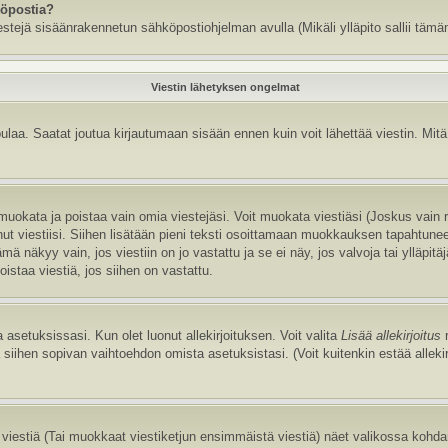
köpostia?
estejä sisäänrakennetun sähköpostiohjelman avulla (Mikäli ylläpito sallii tämän
Viestin lähetyksen ongelmat
aa. Saatat joutua kirjautumaan sisään ennen kuin voit lähettää viestin. Mitä v
it muokata ja poistaa vain omia viestejäsi. Voit muokata viestiäsi (Joskus vain
annut viestiisi. Siihen lisätään pieni teksti osoittamaan muokkauksen tapaht
näkyy vain, jos viestiin on jo vastattu ja se ei näy, jos valvoja tai ylläpitä
istaa viestiä, jos siihen on vastattu.
 asetuksissasi. Kun olet luonut allekirjoituksen. Voit valita
Lisää allekirjoitus
r
la siihen sopivan vaihtoehdon omista asetuksistasi. (Voit kuitenkin estää allek
viestiä (Tai muokkaat viestiketjun ensimmäistä viestiä) näet valikossa kohd