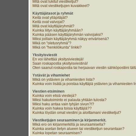
Mitä ovat lukitut viestiketjut?
Mitä ovat viestiketjujen kuvakkeet?
Käyttäjätasot ja ryhmät
Keitä ovat ylläpitäjät?
Keitä ovat valvojat?
Mitä ovat käyttäjäryhmät?
Kuinka liityn käyttäjäryhmään?
Kuinka pääsen käyttäjäryhmän valvojaksi?
Miksi joillain käyttäjäryhmä näkyy erivärisenä?
Mikä on "oletusryhmä"?
Mikä on "henkilökunta" linkki?
Yksityisviestit
En voi lähettää yksitysiviestejä!
Saan roskapostia yksityisviestinä!
Olen saanut roskapostia tai herjaavan viestin sähköpostiini tält
Ystävät ja vihamiehet
Mikä on ystävien ja vihamiesten lista?
Kuinka voin lisätä ja poistaa käyttäjiä ystävien ja vihamiesten li
Viestien etsiminen
Kuinka voin etsiä viestejä?
Miksi hakutoiminto ei palauta yhtään tulosta?
Miksi haku antaa vain tyhjän sivun?!?
Kuinka voin hakea toisia käyttäjiä??
Kuinka löydän omat viestini ja aloittamani viestiketjut?
Viestiketjujen seuraaminen ja kirjanmerkit.
Mikä ero on kirjanmerkillä ja seuraamisella?
Kuinka asetan tietyn alueen tai viestiketjun seurantaan?
Kuinka lopetan seuraamisen?