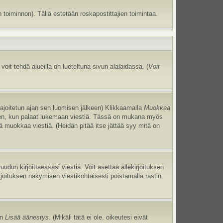
 toiminnon). Tällä estetään roskapostittajien toimintaa.
oit tehdä alueilla on lueteltuna sivun alalaidassa. (
Voit
 rajoitetun ajan sen luomisen jälkeen) Klikkaamalla
Muokkaa
uneen, kun palaat lukemaan viestiä. Tässä on mukana myös
jä muokkaa viestiä. (Heidän pitää itse jättää syy mitä on
uudun kirjoittaessasi viestiä. Voit asettaa allekirjoituksen
irjoituksen näkymisen viestikohtaisesti poistamalla rastin
an
Lisää äänestys
. (Mikäli tätä ei ole. oikeutesi eivät