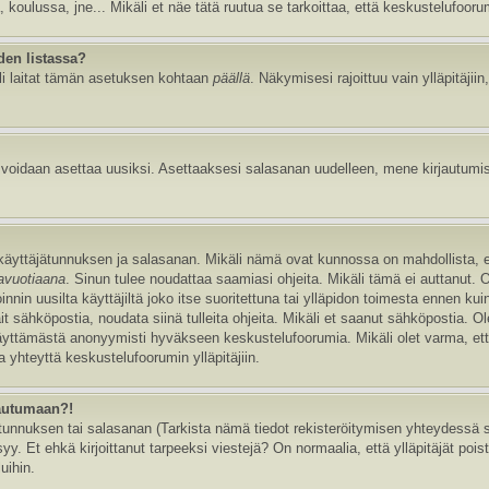
, koulussa, jne... Mikäli et näe tätä ruutua se tarkoittaa, että keskustelufoor
den listassa?
li laitat tämän asetuksen kohtaan
päällä
. Näkymisesi rajoittuu vain ylläpitäjiin,
e voidaan asettaa uusiksi. Asettaaksesi salasanan uudelleen, mene kirjautumi
n käyttäjätunnuksen ja salasanan. Mikäli nämä ovat kunnossa on mahdollista, 
tavuotiaana
. Sinun tulee noudattaa saamiasi ohjeita. Mikäli tämä ei auttanut. 
in uusilta käyttäjiltä joko itse suoritettuna tai ylläpidon toimesta ennen kuin v
ait sähköpostia, noudata siinä tulleita ohjeita. Mikäli et saanut sähköpostia. 
äyttämästä anonyymisti hyväkseen keskustelufoorumia. Mikäli olet varma, että 
 yhteyttä keskustelufoorumin ylläpitäjiin.
jautumaan?!
nnuksen tai salasanan (Tarkista nämä tiedot rekisteröitymisen yhteydessä saa
y. Et ehkä kirjoittanut tarpeeksi viestejä? On normaalia, että ylläpitäjät pois
uihin.