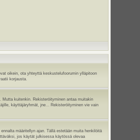
vat oikein, ota yhteyttä keskustelufoorumin ylläpitoon
aatii korjausta.
jä. Mutta kuitenkin. Rekisteröityminen antaa muitakin
täjille, käyttäjäryhmät, jne... Rekisteröityminen vie vain
ennalta määritellyn ajan. Tällä estetään muita henkilöitä
ettäväksi, jos käytät julkisessa käytössä olevaa