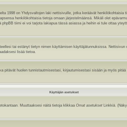
ta 1998 on Yhdysvaltojen laki nettisivuille, jotka keräävät henkilökohtaisia t
aa lapsensa henkilökohtaisia tietoja omaan järjestelmäänsä. Mikäli olet epävar
hpBB tiimi ei voi tarjota lakiapua tässä asiassa ja heihin ei tule ottaa yteyt
itteellesi tai estänyt tietyn nimen käyttämisen käyttäjätunnuksissa. Nettisiv
aadaksesi lisää tietoa.
 pitävät huolen tunnistautmisestasi, kirjautumisestasi sisään ja myös pitää kir
Käyttäjän asetukset
tietokantaan. Muuttaaksesi näitä tietoja klikkaa
Omat asetukset
Linkkiä. (Näky