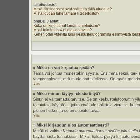
Liitetiedostot
Mitkä liitetiedostot ovat sallittuja tällä alueella?
Mistä löydän lähettämäni liitetiedostot?
phpBB 3 asiat
Kuka on kirjoittanut tämän ohjelmiston?
Miksi toimintoa X ei ole saatavilla?
Kehen otan yhteyttä tällä keskustelufoorumilla esiintyvistä loukka
» Miksi en voi kirjautua sisään?
Tämä voi johtua monestakin syystä. Ensimmäiseksi, tarkista,
varmistaaksesi, että et ole porttikiellossa. On myös mahdolli
Ylös
» Miksi minun täytyy rekisteröityä?
Sinun ei välttämättä tarvitse. Se on keskustelufoorumin yllä
toimintoja käyttöösi, jotka eivät ole sallittuja vieraille, k
pienen hetken ja se on suositeltavaa.
Ylös
» Miksi kirjaudun ulos automaattisesti?
Mikäli et valitse
Kirjaudu automaattisesti sisään jokaisella 
käyttämästä tunnuksiasi. Mikäli haluat pysyä kirjautuneena 