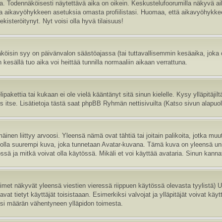
sa. Todennäköisesti näytettävä aika on oikein. Keskustelufoorumilla näkyvä 
aa aikavyöhykkeen asetuksia omasta profiilistasi. Huomaa, että aikavyöhykke
 rekisteröitynyt. Nyt voisi olla hyvä tilaisuus!
köisin syy on päivänvalon säästöajassa (tai tuttavallisemmin kesäaika, joka
 kesällä tuo aika voi heittää tunnilla normaaliin aikaan verrattuna.
ipakettia tai kukaan ei ole vielä kääntänyt sitä sinun kielelle. Kysy ylläpitäji
itse. Lisätietoja tästä saat phpBB Ryhmän nettisivuilta (Katso sivun alapuole
inen liittyy arvoosi. Yleensä nämä ovat tähtiä tai joitain palikoita, jotka muu
oi olla suurempi kuva, joka tunnetaan Avatar-kuvana. Tämä kuva on yleensä uni
sä ja mitkä voivat olla käytössä. Mikäli et voi käyttää avataria. Sinun kannatt
nimet näkyvät yleensä viestien vieressä riippuen käytössä olevasta tyylistä)
vat tietyt käyttäjät toisistaaan. Esimerkiksi valvojat ja ylläpitäjät voivat käyt
esi määrän vähentyneen ylläpidon toimesta.