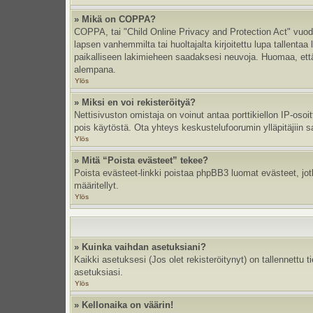
» Mikä on COPPA?
COPPA, tai "Child Online Privacy and Protection Act" vuodel
lapsen vanhemmilta tai huoltajalta kirjoitettu lupa tallent
paikalliseen lakimieheen saadaksesi neuvoja. Huomaa, että p
alempana.
Ylös
» Miksi en voi rekisteröityä?
Nettisivuston omistaja on voinut antaa porttikiellon IP-oso
pois käytöstä. Ota yhteys keskustelufoorumin ylläpitäjiin s
Ylös
» Mitä “Poista evästeet” tekee?
Poista evästeet-linkki poistaa phpBB3 luomat evästeet, jotka
määritellyt.
Ylös
» Kuinka vaihdan asetuksiani?
Kaikki asetuksesi (Jos olet rekisteröitynyt) on tallennettu 
asetuksiasi.
Ylös
» Kellonaika on väärin!