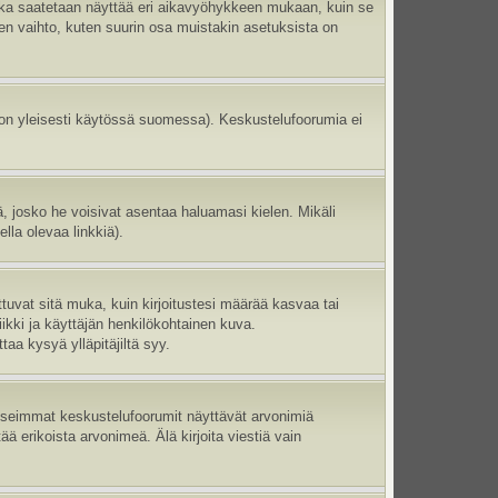
aika saatetaan näyttää eri aikavyöhykkeen mukaan, kuin se
en vaihto, kuten suurin osa muistakin asetuksista on
 on yleisesti käytössä suomessa). Keskustelufoorumia ei
ltä, josko he voisivat asentaa haluamasi kielen. Mikäli
lla olevaa linkkiä).
ttuvat sitä muka, kuin kirjoitustesi määrää kasvaa tai
ikki ja käyttäjän henkilökohtainen kuva.
aa kysyä ylläpitäjiltä syy.
 Useimmat keskustelufoorumit näyttävät arvonimiä
tää erikoista arvonimeä. Älä kirjoita viestiä vain