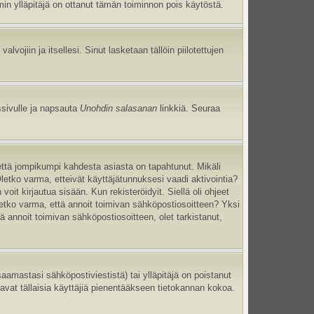
umin ylläpitäjä on ottanut tämän toiminnon pois käytöstä.
 valvojiin ja itsellesi. Sinut lasketaan tällöin piilotettujen
ssivulle ja napsauta
Unohdin salasanan
linkkiä. Seuraa
että jompikumpi kahdesta asiasta on tapahtunut. Mikäli
Oletko varma, etteivät käyttäjätunnuksesi vaadi aktivointia?
oit kirjautua sisään. Kun rekisteröidyit. Siellä oli ohjeet
Oletko varma, että annoit toimivan sähköpostiosoitteen? Yksi
annoit toimivan sähköpostiosoitteen, olet tarkistanut,
mastasi sähköpostiviestistä) tai ylläpitäjä on poistanut
tavat tällaisia käyttäjiä pienentääkseen tietokannan kokoa.