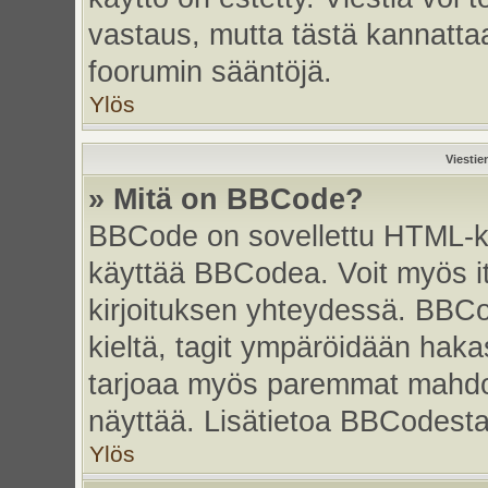
vastaus, mutta tästä kannattaa
foorumin sääntöjä.
Ylös
Viestie
» Mitä on BBCode?
BBCode on sovellettu HTML-kiel
käyttää BBCodea. Voit myös i
kirjoituksen yhteydessä. BBCo
kieltä, tagit ympäröidään hakasu
tarjoaa myös paremmat mahdoll
näyttää. Lisätietoa BBCodesta s
Ylös