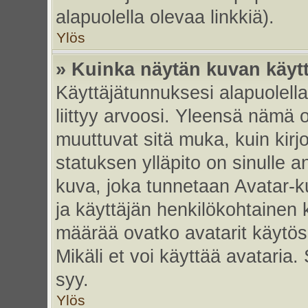
alapuolella olevaa linkkiä).
Ylös
» Kuinka näytän kuvan käyt
Käyttäjätunnuksesi alapuolell
liittyy arvoosi. Yleensä nämä ov
muuttuvat sitä muka, kuin kirj
statuksen ylläpito on sinulle a
kuva, joka tunnetaan Avatar-
ja käyttäjän henkilökohtainen 
määrää ovatko avatarit käytöss
Mikäli et voi käyttää avataria.
syy.
Ylös