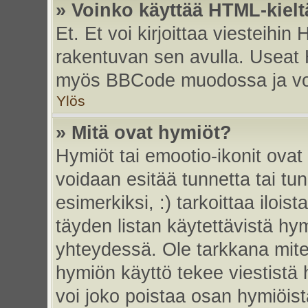
» Voinko käyttää HTML-kielt
Et. Et voi kirjoittaa viesteihin
rakentuvan sen avulla. Useat 
myös BBCode muodossa ja voit 
Ylös
» Mitä ovat hymiöt?
Hymiöt tai emootio-ikonit ovat 
voidaan esitää tunnetta tai tun
esimerkiksi, :) tarkoittaa iloista
täyden listan käytettävistä hym
yhteydessä. Ole tarkkana miten
hymiön käyttö tekee viestistä 
voi joko poistaa osan hymiöistä