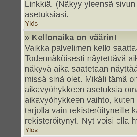
Linkkiä. (Näkyy yleensä sivun
asetuksiasi.
Ylös
» Kellonaika on väärin!
Vaikka palvelimen kello saatta
Todennäköisesti näytettävä ai
näkyvä aika saatetaan näyttä
missä sinä olet. Mikäli tämä o
aikavyöhykkeen asetuksia omas
aikavyöhykkeen vaihto, kuten 
tarjolla vain rekisteröityneille k
rekisteröitynyt. Nyt voisi olla h
Ylös