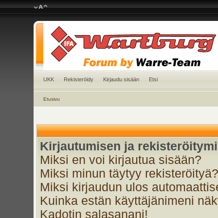
UKK
Rekisteröidy
Kirjaudu sisään
Etsi
Etusivu
Kirjautumisen ja rekisteröitym
Miksi en voi kirjautua sisään?
Miksi minun täytyy rekisteröityä
Miksi kirjaudun ulos automaattis
Kuinka estän käyttäjänimeni näky
Kadotin salasanani!