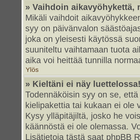
» Vaihdoin aikavyöhykettä, m
Mikäli vaihdoit aikavyöhykkee
syy on päivänvalon säästöajas
joka on yleisesti käytössä su
suuniteltu vaihtamaan tuota ai
aika voi heittää tunnilla norma
Ylös
» Kieltäni ei näy luettelossa
Todennäköisin syy on se, että 
kielipakettia tai kukaan ei ole 
Kysy ylläpitäjiltä, josko he vo
käännöstä ei ole olemassa. Vo
Lisätietoja tästä saat phpBB R