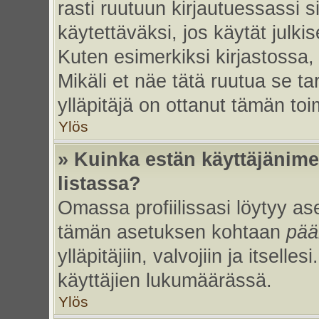
rasti ruutuun kirjautuessassi s
käytettäväksi, jos käytät julk
Kuten esimerkiksi kirjastossa, 
Mikäli et näe tätä ruutua se ta
ylläpitäjä on ottanut tämän to
Ylös
» Kuinka estän käyttäjänime
listassa?
Omassa profiilissasi löytyy a
tämän asetuksen kohtaan
pää
ylläpitäjiin, valvojiin ja itselles
käyttäjien lukumäärässä.
Ylös