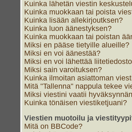
Kuinka lähetän viestin keskustel
Kuinka muokkaan tai poista vies
Kuinka lisään allekirjoutksen?
Kuinka luon äänestyksen?
Kuinka muokkaan tai poistan ä
Miksi en pääse tietyille alueille?
Miksi en voi äänestää?
Miksi en voi lähettää liitetiedost
Miksi sain varoituksen?
Kuinka ilmoitan asiattoman viest
Mitä "Tallenna" nappula tekee v
Miksi viestini vaatii hyväksynnä
Kuinka tönäisen viestiketjuani?
Viestien muotoilu ja viestityypi
Mitä on BBCode?