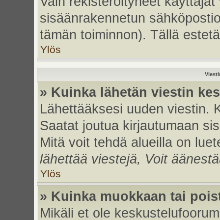
Vain rekisteröityneet käyttäjät
sisäänrakennetun sähköpostiohje
tämän toiminnon). Tällä estetä
Ylös
Viest
» Kuinka lähetän viestin ke
Lähettääksesi uuden viestin. 
Saatat joutua kirjautumaan sis
Mitä voit tehdä alueilla on luet
lähettää viestejä, Voit äänestä
Ylös
» Kuinka muokkaan tai poist
Mikäli et ole keskustelufoorumi