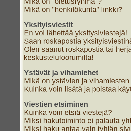
Mikä on "oletusryhmä"?
Mikä on "henkilökunta" linkki?
Yksityisviestit
En voi lähettää yksitysiviestejä!
Saan roskapostia yksityisviestin
Olen saanut roskapostia tai herja
keskustelufoorumilta!
Ystävät ja vihamiehet
Mikä on ystävien ja vihamiesten 
Kuinka voin lisätä ja poistaa käyt
Viestien etsiminen
Kuinka voin etsiä viestejä?
Miksi hakutoiminto ei palauta yh
Miksi haku antaa vain tyhjän siv