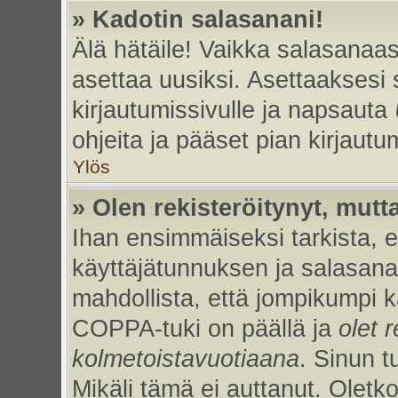
» Kadotin salasanani!
Älä hätäile! Vaikka salasanaas
asettaa uusiksi. Asettaaksesi
kirjautumissivulle ja napsauta
ohjeita ja pääset pian kirjaut
Ylös
» Olen rekisteröitynyt, mutta
Ihan ensimmäiseksi tarkista, et
käyttäjätunnuksen ja salasan
mahdollista, että jompikumpi k
COPPA-tuki on päällä ja
olet r
kolmetoistavuotiaana
. Sinun t
Mikäli tämä ei auttanut. Oletk