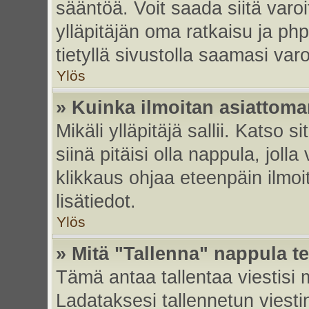
sääntöä. Voit saada siitä var
ylläpitäjän oma ratkaisu ja p
tietyllä sivustolla saamasi va
Ylös
» Kuinka ilmoitan asiattoman
Mikäli ylläpitäjä sallii. Katso s
siinä pitäisi olla nappula, joll
klikkaus ohjaa eteenpäin ilmoi
lisätiedot.
Ylös
» Mitä "Tallenna" nappula t
Tämä antaa tallentaa viestisi
Ladataksesi tallennetun viesti