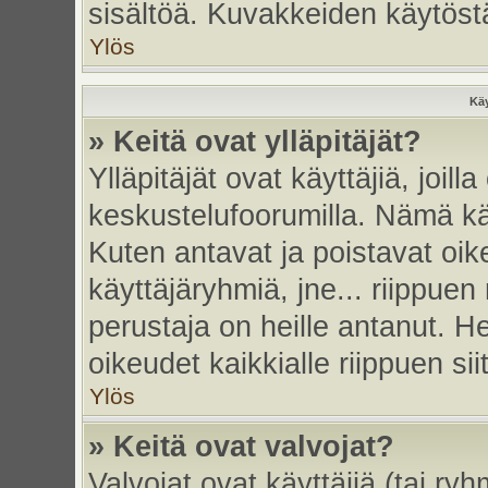
sisältöä. Kuvakkeiden käytöstä
Ylös
Käy
» Keitä ovat ylläpitäjät?
Ylläpitäjät ovat käyttäjiä, joi
keskustelufoorumilla. Nämä käy
Kuten antavat ja poistavat oikeu
käyttäjäryhmiä, jne... riippue
perustaja on heille antanut. He
oikeudet kaikkialle riippuen sii
Ylös
» Keitä ovat valvojat?
Valvojat ovat käyttäjiä (tai ry