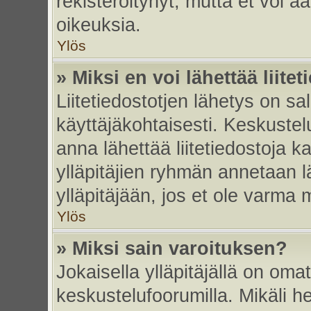
rekisteröitynyt, mutta et voi ää
oikeuksia.
Ylös
» Miksi en voi lähettää liite
Liitetiedostotjen lähetys on sal
käyttäjäkohtaisesti. Keskustelu
anna lähettää liitetiedostoja ka
ylläpitäjien ryhmän annetaan lä
ylläpitäjään, jos et ole varma mi
Ylös
» Miksi sain varoituksen?
Jokaisella ylläpitäjällä on oma
keskustelufoorumilla. Mikäli he