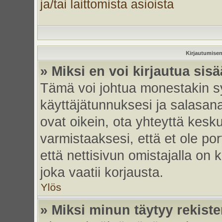
ja/tai laittomista asioista
Kirjautumisen
» Miksi en voi kirjautua sis
Tämä voi johtua monestakin sy
käyttäjätunnuksesi ja salasanas
ovat oikein, ota yhteyttä kesk
varmistaaksesi, että et ole por
että nettisivun omistajalla on 
joka vaatii korjausta.
Ylös
» Miksi minun täytyy rekiste