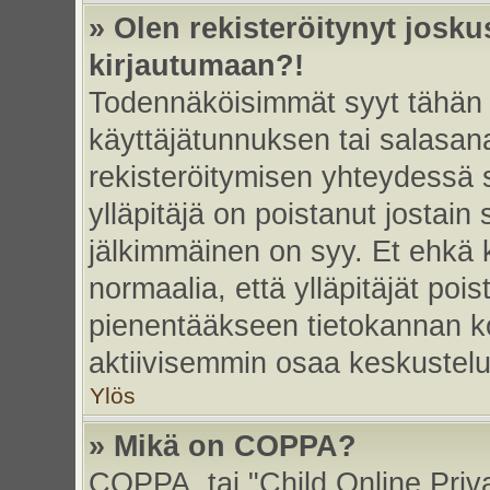
» Olen rekisteröitynyt josk
kirjautumaan?!
Todennäköisimmät syyt tähän 
käyttäjätunnuksen tai salasan
rekisteröitymisen yhteydessä s
ylläpitäjä on poistanut jostain
jälkimmäinen on syy. Et ehkä k
normaalia, että ylläpitäjät poist
pienentääkseen tietokannan ko
aktiivisemmin osaa keskustelu
Ylös
» Mikä on COPPA?
COPPA, tai "Child Online Priv