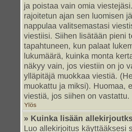
ja poistaa vain omia viestejäsi
rajoitetun ajan sen luomisen j
nappulaa valitsemastasi viesti
viestiisi. Siihen lisätään pie
tapahtuneen, kun palaat luke
lukumäärä, kuinka monta kert
näkyy vain, jos viestiin on jo v
ylläpitäjä muokkaa viestiä. (He
muokattu ja miksi). Huomaa, et
viestiä, jos siihen on vastattu.
Ylös
» Kuinka lisään allekirjoutk
Luo allekirjoitus käyttääksesi