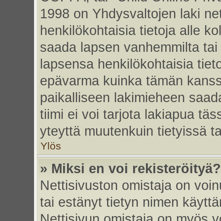
1998 on Yhdysvaltojen laki nett
henkilökohtaisia tietoja alle k
saada lapsen vanhemmilta tai hu
lapsensa henkilökohtaisia tiet
epävarma kuinka tämän kanssa
paikalliseen lakimieheen saa
tiimi ei voi tarjota lakiapua tä
yteyttä muutenkuin tietyissä t
Ylös
» Miksi en voi rekisteröityä?
Nettisivuston omistaja on voinu
tai estänyt tietyn nimen käytt
Nettisivun omistaja on myös vo