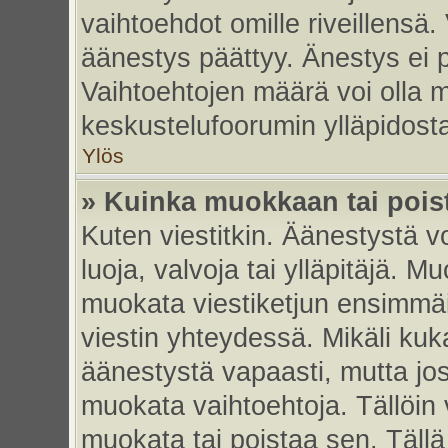
vaihtoehdot omille riveillensä.
äänestys päättyy. Änestys ei p
Vaihtoehtojen määrä voi olla my
keskustelufoorumin ylläpidost
Ylös
» Kuinka muokkaan tai pois
Kuten viestitkin. Äänestystä 
luoja, valvoja tai ylläpitäjä. 
muokata viestiketjun ensimmäi
viestin yhteydessä. Mikäli kuk
äänestystä vapaasti, mutta jos
muokata vaihtoehtoja. Tällöin va
muokata tai poistaa sen. Täll