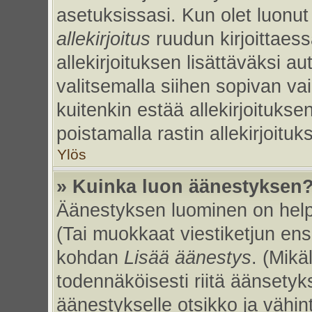
asetuksissasi. Kun olet luonut 
allekirjoitus
ruudun kirjoittaessa
allekirjoituksen lisättäväksi au
valitsemalla siihen sopivan va
kuitenkin estää allekirjoitukse
poistamalla rastin allekirjoituks
Ylös
» Kuinka luon äänestyksen
Äänestyksen luominen on helpp
(Tai muokkaat viestiketjun ens
kohdan
Lisää äänestys
. (Mikäl
todennäköisesti riitä äänsety
äänestykselle otsikko ja vähin