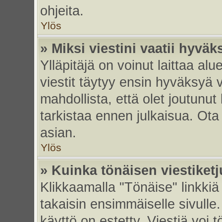
ohjeita.
Ylös
» Miksi viestini vaatii hyvä
Ylläpitäjä on voinut laittaa alu
viestit täytyy ensin hyväksyä 
mahdollista, että olet joutunut
tarkistaa ennen julkaisua. Ota y
asian.
Ylös
» Kuinka tönäisen viestiket
Klikkaamalla "Tönäise" linkkiä 
takaisin ensimmäiselle sivulle.
käyttö on estetty. Viestiä voi t