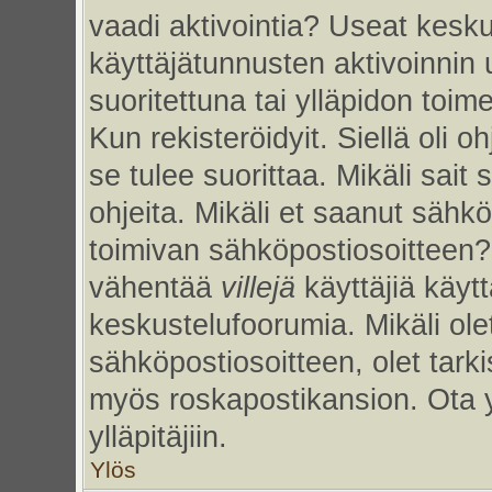
vaadi aktivointia? Useat kesku
käyttäjätunnusten aktivoinnin uu
suoritettuna tai ylläpidon toim
Kun rekisteröidyit. Siellä oli 
se tulee suorittaa. Mikäli sait 
ohjeita. Mikäli et saanut sähk
toimivan sähköpostiosoitteen?
vähentää
villejä
käyttäjiä käy
keskustelufoorumia. Mikäli ole
sähköpostiosoitteen, olet tarkis
myös roskapostikansion. Ota 
ylläpitäjiin.
Ylös