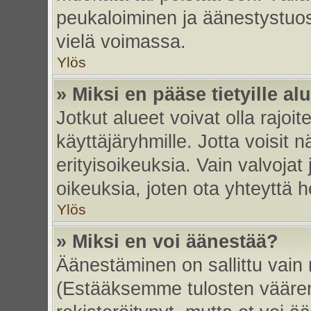
peukaloiminen ja äänestystuo
vielä voimassa.
Ylös
» Miksi en pääse tietyille alu
Jotkut alueet voivat olla rajoitett
käyttäjäryhmille. Jotta voisit nä
erityisoikeuksia. Vain valvojat 
oikeuksia, joten ota yhteyttä h
Ylös
» Miksi en voi äänestää?
Äänestäminen on sallittu vain re
(Estääksemme tulosten väärent