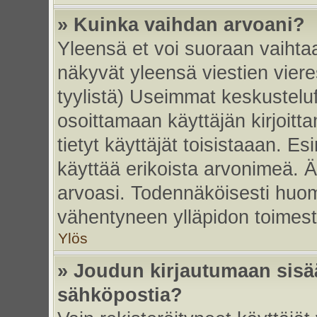
» Kuinka vaihdan arvoani?
Yleensä et voi suoraan vaihta
näkyvät yleensä viestien vier
tyylistä) Useimmat keskustelu
osoittamaan käyttäjän kirjoitt
tietyt käyttäjät toisistaaan. Esi
käyttää erikoista arvonimeä. Äl
arvoasi. Todennäköisesti huom
vähentyneen ylläpidon toimest
Ylös
» Joudun kirjautumaan sisää
sähköpostia?