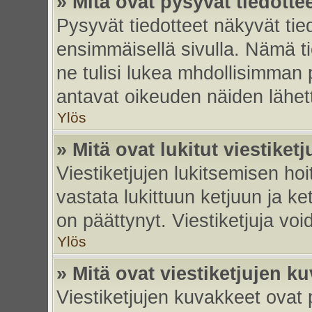
» Mitä ovat pysyvät tiedotte
Pysyvät tiedotteet näkyvät tied
ensimmäisellä sivulla. Nämä ti
ne tulisi lukea mhdollisimman p
antavat oikeuden näiden lähe
Ylös
» Mitä ovat lukitut viestiketj
Viestiketjujen lukitsemisen hoit
vastata lukittuun ketjuun ja k
on päättynyt. Viestiketjuja vo
Ylös
» Mitä ovat viestiketjujen k
Viestiketjujen kuvakkeet ovat pi