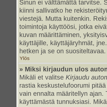
Sinun ei välttämättä tarvitse. 
kiinni sallivatko he rekisteröi
viestejä. Mutta kuitenkin. Rek
toimintoja käyttöösi, jotka eivät
kuvan määrittäminen, yksityisv
käyttäjille, käyttäjäryhmät, jn
hetken ja se on suositeltavaa.
Ylös
» Miksi kirjaudun ulos auto
Mikäli et valitse
Kirjaudu autom
rastia keskustelufoorumi pitää
vain ennalta määritellyn ajan. 
käyttämästä tunnuksiasi. Mikäl