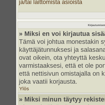
ja/tai laittomista asioista
Kirjautumisen
» Miksi en voi kirjautua sis
Tämä voi johtua monestakin sy
käyttäjätunnuksesi ja salasanas
ovat oikein, ota yhteyttä kesk
varmistaaksesi, että et ole por
että nettisivun omistajalla on 
joka vaatii korjausta.
Ylös
» Miksi minun täytyy rekiste