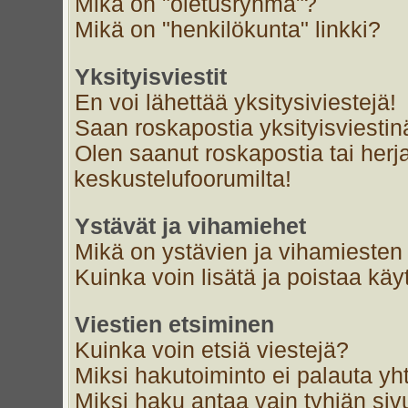
Mikä on "oletusryhmä"?
Mikä on "henkilökunta" linkki?
Yksityisviestit
En voi lähettää yksitysiviestejä!
Saan roskapostia yksityisviestin
Olen saanut roskapostia tai herja
keskustelufoorumilta!
Ystävät ja vihamiehet
Mikä on ystävien ja vihamiesten 
Kuinka voin lisätä ja poistaa käyt
Viestien etsiminen
Kuinka voin etsiä viestejä?
Miksi hakutoiminto ei palauta yh
Miksi haku antaa vain tyhjän siv