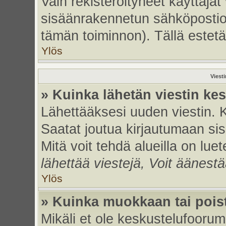
Vain rekisteröityneet käyttäjät
sisäänrakennetun sähköpostiohje
tämän toiminnon). Tällä estetä
Ylös
Viest
» Kuinka lähetän viestin ke
Lähettääksesi uuden viestin. 
Saatat joutua kirjautumaan sis
Mitä voit tehdä alueilla on luet
lähettää viestejä, Voit äänestä
Ylös
» Kuinka muokkaan tai poist
Mikäli et ole keskustelufoorumi