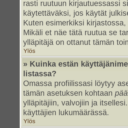
rasti ruutuun kirjautuessassi s
käytettäväksi, jos käytät julk
Kuten esimerkiksi kirjastossa, 
Mikäli et näe tätä ruutua se ta
ylläpitäjä on ottanut tämän to
Ylös
» Kuinka estän käyttäjänime
listassa?
Omassa profiilissasi löytyy a
tämän asetuksen kohtaan
pää
ylläpitäjiin, valvojiin ja itselles
käyttäjien lukumäärässä.
Ylös