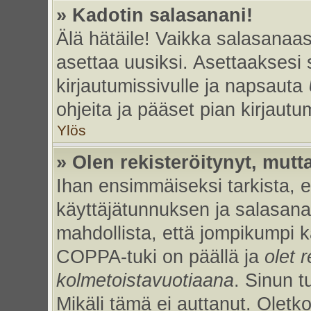
» Kadotin salasanani!
Älä hätäile! Vaikka salasanaas
asettaa uusiksi. Asettaaksesi
kirjautumissivulle ja napsauta
ohjeita ja pääset pian kirjaut
Ylös
» Olen rekisteröitynyt, mutta
Ihan ensimmäiseksi tarkista, et
käyttäjätunnuksen ja salasan
mahdollista, että jompikumpi k
COPPA-tuki on päällä ja
olet r
kolmetoistavuotiaana
. Sinun t
Mikäli tämä ei auttanut. Oletk