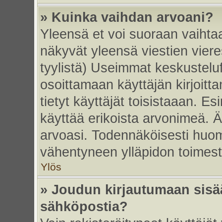
» Kuinka vaihdan arvoani?
Yleensä et voi suoraan vaihta
näkyvät yleensä viestien vier
tyylistä) Useimmat keskustelu
osoittamaan käyttäjän kirjoitt
tietyt käyttäjät toisistaaan. Esi
käyttää erikoista arvonimeä. Äl
arvoasi. Todennäköisesti huom
vähentyneen ylläpidon toimest
Ylös
» Joudun kirjautumaan sisää
sähköpostia?