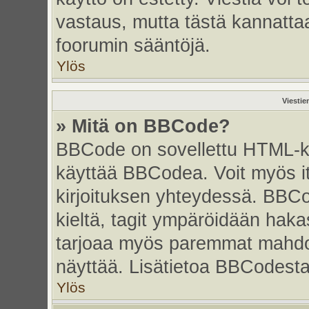
vastaus, mutta tästä kannattaa
foorumin sääntöjä.
Ylös
Viestie
» Mitä on BBCode?
BBCode on sovellettu HTML-kiel
käyttää BBCodea. Voit myös i
kirjoituksen yhteydessä. BBCo
kieltä, tagit ympäröidään hakasu
tarjoaa myös paremmat mahdoll
näyttää. Lisätietoa BBCodesta s
Ylös