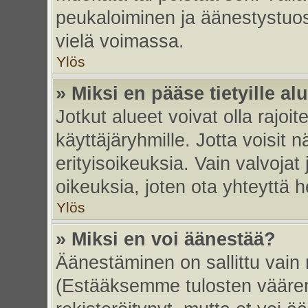
peukaloiminen ja äänestystuo
vielä voimassa.
Ylös
» Miksi en pääse tietyille alu
Jotkut alueet voivat olla rajoitett
käyttäjäryhmille. Jotta voisit nä
erityisoikeuksia. Vain valvojat 
oikeuksia, joten ota yhteyttä h
Ylös
» Miksi en voi äänestää?
Äänestäminen on sallittu vain re
(Estääksemme tulosten väärent