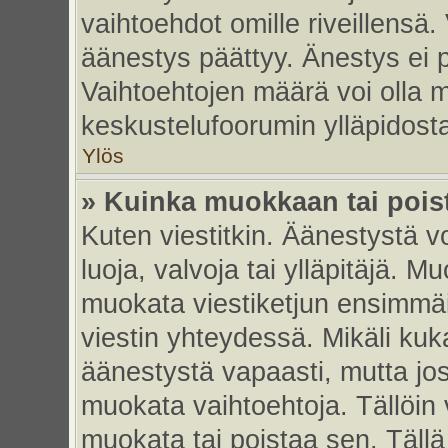
vaihtoehdot omille riveillensä.
äänestys päättyy. Änestys ei p
Vaihtoehtojen määrä voi olla my
keskustelufoorumin ylläpidost
Ylös
» Kuinka muokkaan tai pois
Kuten viestitkin. Äänestystä 
luoja, valvoja tai ylläpitäjä. 
muokata viestiketjun ensimmäi
viestin yhteydessä. Mikäli kuk
äänestystä vapaasti, mutta jos
muokata vaihtoehtoja. Tällöin va
muokata tai poistaa sen. Täll