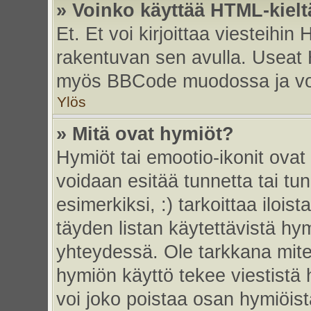
» Voinko käyttää HTML-kielt
Et. Et voi kirjoittaa viesteihin
rakentuvan sen avulla. Useat 
myös BBCode muodossa ja voit 
Ylös
» Mitä ovat hymiöt?
Hymiöt tai emootio-ikonit ovat 
voidaan esitää tunnetta tai tun
esimerkiksi, :) tarkoittaa iloista
täyden listan käytettävistä hym
yhteydessä. Ole tarkkana miten
hymiön käyttö tekee viestistä 
voi joko poistaa osan hymiöistä