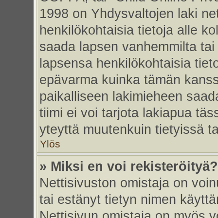
1998 on Yhdysvaltojen laki nett
henkilökohtaisia tietoja alle k
saada lapsen vanhemmilta tai hu
lapsensa henkilökohtaisia tiet
epävarma kuinka tämän kanssa
paikalliseen lakimieheen saa
tiimi ei voi tarjota lakiapua tä
yteyttä muutenkuin tietyissä t
Ylös
» Miksi en voi rekisteröityä?
Nettisivuston omistaja on voinu
tai estänyt tietyn nimen käytt
Nettisivun omistaja on myös vo