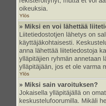
rekisteröitynyt, mutta et voi ää
oikeuksia.
Ylös
» Miksi en voi lähettää liite
Liitetiedostotjen lähetys on sal
käyttäjäkohtaisesti. Keskustelu
anna lähettää liitetiedostoja ka
ylläpitäjien ryhmän annetaan lä
ylläpitäjään, jos et ole varma mi
Ylös
» Miksi sain varoituksen?
Jokaisella ylläpitäjällä on oma
keskustelufoorumilla. Mikäli he