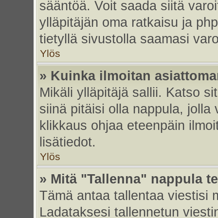
sääntöä. Voit saada siitä var
ylläpitäjän oma ratkaisu ja p
tietyllä sivustolla saamasi va
Ylös
» Kuinka ilmoitan asiattoman
Mikäli ylläpitäjä sallii. Katso s
siinä pitäisi olla nappula, joll
klikkaus ohjaa eteenpäin ilmoi
lisätiedot.
Ylös
» Mitä "Tallenna" nappula t
Tämä antaa tallentaa viestisi
Ladataksesi tallennetun viesti