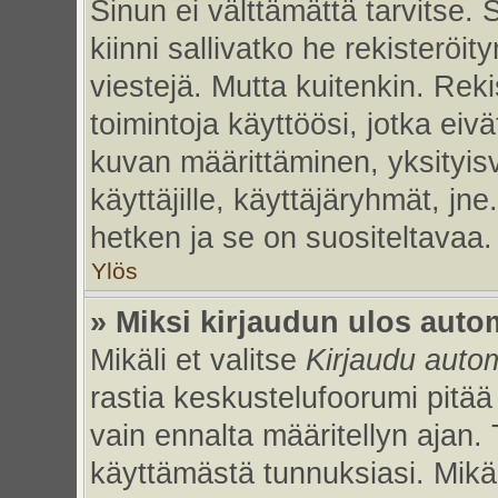
Sinun ei välttämättä tarvitse. 
kiinni sallivatko he rekisteröi
viestejä. Mutta kuitenkin. Rek
toimintoja käyttöösi, jotka eivät
kuvan määrittäminen, yksityisv
käyttäjille, käyttäjäryhmät, jn
hetken ja se on suositeltavaa.
Ylös
» Miksi kirjaudun ulos auto
Mikäli et valitse
Kirjaudu autom
rastia keskustelufoorumi pitää
vain ennalta määritellyn ajan. 
käyttämästä tunnuksiasi. Mikäl