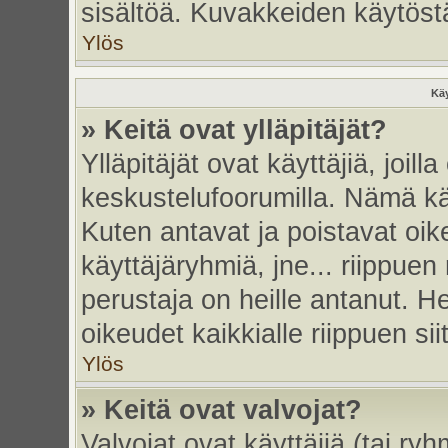
sisältöä. Kuvakkeiden käytöstä
Ylös
Käy
» Keitä ovat ylläpitäjät?
Ylläpitäjät ovat käyttäjiä, joi
keskustelufoorumilla. Nämä käy
Kuten antavat ja poistavat oikeu
käyttäjäryhmiä, jne... riippue
perustaja on heille antanut. He
oikeudet kaikkialle riippuen sii
Ylös
» Keitä ovat valvojat?
Valvojat ovat käyttäjiä (tai ry