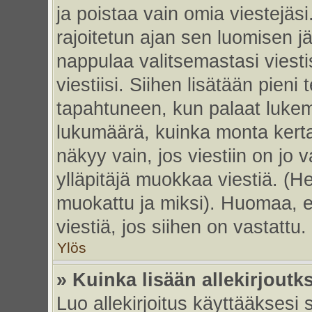
ja poistaa vain omia viestejäsi
rajoitetun ajan sen luomisen j
nappulaa valitsemastasi viesti
viestiisi. Siihen lisätään pie
tapahtuneen, kun palaat luke
lukumäärä, kuinka monta kert
näkyy vain, jos viestiin on jo v
ylläpitäjä muokkaa viestiä. (He
muokattu ja miksi). Huomaa, et
viestiä, jos siihen on vastattu.
Ylös
» Kuinka lisään allekirjoutk
Luo allekirjoitus käyttääksesi