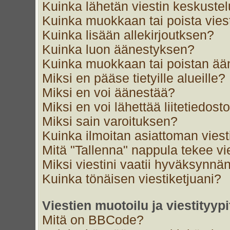
Kuinka lähetän viestin keskustel
Kuinka muokkaan tai poista vies
Kuinka lisään allekirjoutksen?
Kuinka luon äänestyksen?
Kuinka muokkaan tai poistan ä
Miksi en pääse tietyille alueille?
Miksi en voi äänestää?
Miksi en voi lähettää liitetiedost
Miksi sain varoituksen?
Kuinka ilmoitan asiattoman viest
Mitä "Tallenna" nappula tekee v
Miksi viestini vaatii hyväksynnä
Kuinka tönäisen viestiketjuani?
Viestien muotoilu ja viestityypi
Mitä on BBCode?