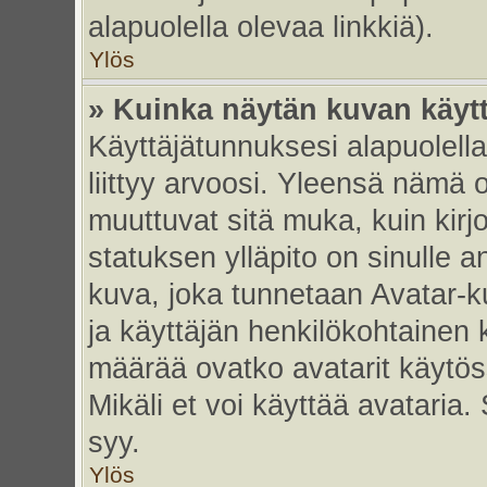
alapuolella olevaa linkkiä).
Ylös
» Kuinka näytän kuvan käyt
Käyttäjätunnuksesi alapuolell
liittyy arvoosi. Yleensä nämä ov
muuttuvat sitä muka, kuin kirj
statuksen ylläpito on sinulle a
kuva, joka tunnetaan Avatar-
ja käyttäjän henkilökohtainen 
määrää ovatko avatarit käytöss
Mikäli et voi käyttää avataria.
syy.
Ylös