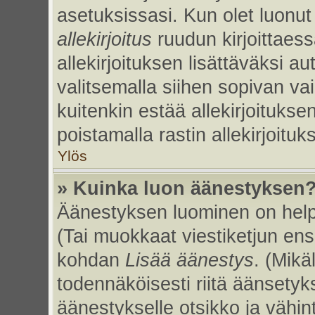
asetuksissasi. Kun olet luonut 
allekirjoitus
ruudun kirjoittaessa
allekirjoituksen lisättäväksi au
valitsemalla siihen sopivan va
kuitenkin estää allekirjoitukse
poistamalla rastin allekirjoituks
Ylös
» Kuinka luon äänestyksen
Äänestyksen luominen on helpp
(Tai muokkaat viestiketjun ens
kohdan
Lisää äänestys
. (Mikäl
todennäköisesti riitä äänsety
äänestykselle otsikko ja vähin