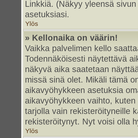
Linkkiä. (Näkyy yleensä sivun
asetuksiasi.
Ylös
» Kellonaika on väärin!
Vaikka palvelimen kello saatta
Todennäköisesti näytettävä ai
näkyvä aika saatetaan näyttä
missä sinä olet. Mikäli tämä o
aikavyöhykkeen asetuksia omas
aikavyöhykkeen vaihto, kuten 
tarjolla vain rekisteröityneille k
rekisteröitynyt. Nyt voisi olla h
Ylös