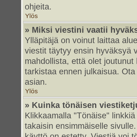
ohjeita.
Ylös
» Miksi viestini vaatii hyvä
Ylläpitäjä on voinut laittaa alu
viestit täytyy ensin hyväksyä 
mahdollista, että olet joutunut
tarkistaa ennen julkaisua. Ota y
asian.
Ylös
» Kuinka tönäisen viestiket
Klikkaamalla "Tönäise" linkkiä 
takaisin ensimmäiselle sivulle.
käyttö on estetty. Viestiä voi t