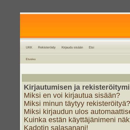
UKK
Rekisteröidy
Kirjaudu sisään
Etsi
Etusivu
Kirjautumisen ja rekisteröitym
Miksi en voi kirjautua sisään?
Miksi minun täytyy rekisteröityä
Miksi kirjaudun ulos automaattis
Kuinka estän käyttäjänimeni näky
Kadotin salasanani!