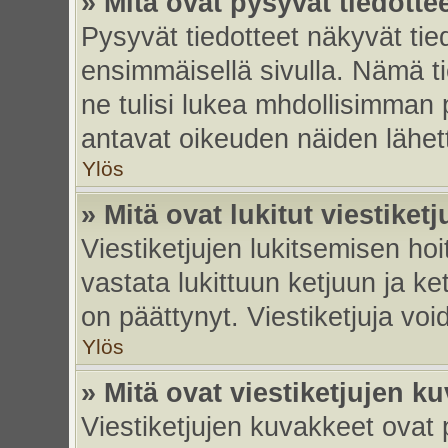
» Mitä ovat pysyvät tiedotte
Pysyvät tiedotteet näkyvät tied
ensimmäisellä sivulla. Nämä ti
ne tulisi lukea mhdollisimman p
antavat oikeuden näiden lähe
Ylös
» Mitä ovat lukitut viestiketj
Viestiketjujen lukitsemisen hoit
vastata lukittuun ketjuun ja k
on päättynyt. Viestiketjuja vo
Ylös
» Mitä ovat viestiketjujen k
Viestiketjujen kuvakkeet ovat pi