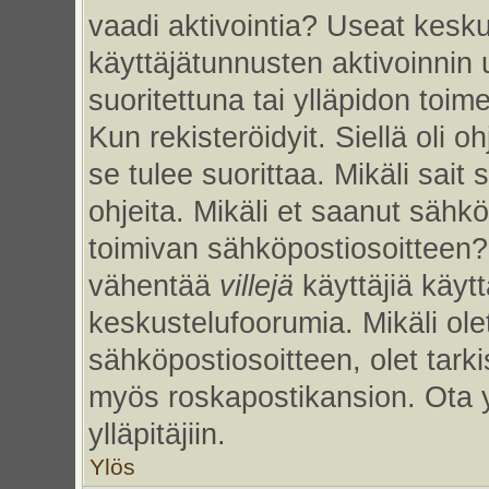
vaadi aktivointia? Useat kesku
käyttäjätunnusten aktivoinnin uu
suoritettuna tai ylläpidon toim
Kun rekisteröidyit. Siellä oli 
se tulee suorittaa. Mikäli sait 
ohjeita. Mikäli et saanut sähk
toimivan sähköpostiosoitteen?
vähentää
villejä
käyttäjiä käy
keskustelufoorumia. Mikäli ole
sähköpostiosoitteen, olet tarkis
myös roskapostikansion. Ota 
ylläpitäjiin.
Ylös