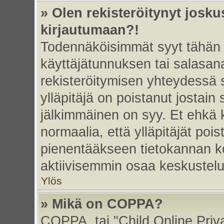
» Olen rekisteröitynyt josk
kirjautumaan?!
Todennäköisimmät syyt tähän 
käyttäjätunnuksen tai salasan
rekisteröitymisen yhteydessä s
ylläpitäjä on poistanut jostain
jälkimmäinen on syy. Et ehkä k
normaalia, että ylläpitäjät poist
pienentääkseen tietokannan ko
aktiivisemmin osaa keskustelu
Ylös
» Mikä on COPPA?
COPPA, tai "Child Online Priv