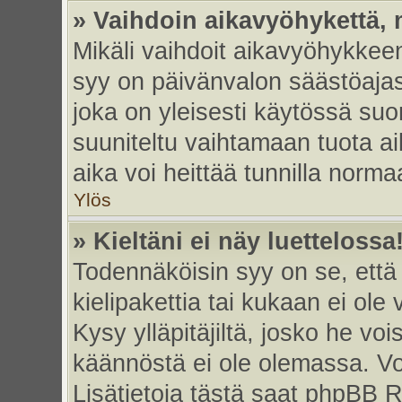
» Vaihdoin aikavyöhykettä, m
Mikäli vaihdoit aikavyöhykkee
syy on päivänvalon säästöajas
joka on yleisesti käytössä su
suuniteltu vaihtamaan tuota ai
aika voi heittää tunnilla norma
Ylös
» Kieltäni ei näy luettelossa
Todennäköisin syy on se, että 
kielipakettia tai kukaan ei ole 
Kysy ylläpitäjiltä, josko he vo
käännöstä ei ole olemassa. Vo
Lisätietoja tästä saat phpBB R