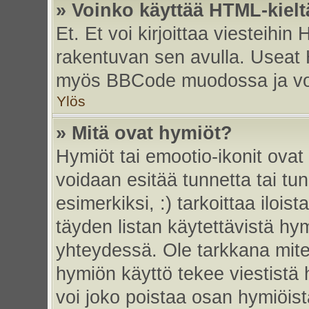
» Voinko käyttää HTML-kielt
Et. Et voi kirjoittaa viesteihin
rakentuvan sen avulla. Useat 
myös BBCode muodossa ja voit 
Ylös
» Mitä ovat hymiöt?
Hymiöt tai emootio-ikonit ovat 
voidaan esitää tunnetta tai tun
esimerkiksi, :) tarkoittaa iloista
täyden listan käytettävistä hym
yhteydessä. Ole tarkkana miten
hymiön käyttö tekee viestistä 
voi joko poistaa osan hymiöistä