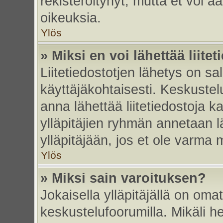
rekisteröitynyt, mutta et voi ää
oikeuksia.
Ylös
» Miksi en voi lähettää liite
Liitetiedostotjen lähetys on sal
käyttäjäkohtaisesti. Keskustelu
anna lähettää liitetiedostoja ka
ylläpitäjien ryhmän annetaan lä
ylläpitäjään, jos et ole varma mi
Ylös
» Miksi sain varoituksen?
Jokaisella ylläpitäjällä on oma
keskustelufoorumilla. Mikäli he