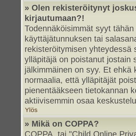
» Olen rekisteröitynyt josk
kirjautumaan?!
Todennäköisimmät syyt tähän 
käyttäjätunnuksen tai salasan
rekisteröitymisen yhteydessä s
ylläpitäjä on poistanut jostain
jälkimmäinen on syy. Et ehkä k
normaalia, että ylläpitäjät poist
pienentääkseen tietokannan ko
aktiivisemmin osaa keskustelu
Ylös
» Mikä on COPPA?
COPPA, tai "Child Online Priv