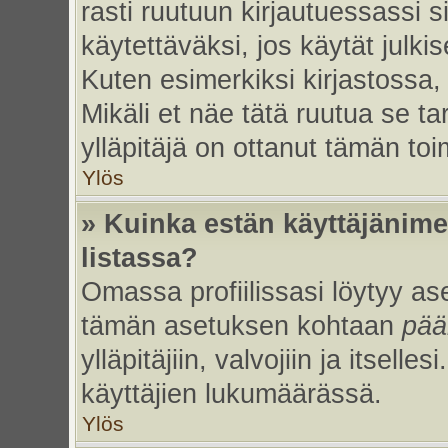
rasti ruutuun kirjautuessassi s
käytettäväksi, jos käytät julk
Kuten esimerkiksi kirjastossa, 
Mikäli et näe tätä ruutua se ta
ylläpitäjä on ottanut tämän to
Ylös
» Kuinka estän käyttäjänime
listassa?
Omassa profiilissasi löytyy a
tämän asetuksen kohtaan
pää
ylläpitäjiin, valvojiin ja itselles
käyttäjien lukumäärässä.
Ylös