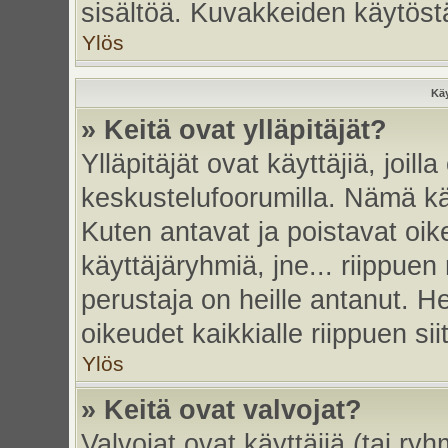
sisältöä. Kuvakkeiden käytöstä
Ylös
Käy
» Keitä ovat ylläpitäjät?
Ylläpitäjät ovat käyttäjiä, joi
keskustelufoorumilla. Nämä käy
Kuten antavat ja poistavat oikeu
käyttäjäryhmiä, jne... riippue
perustaja on heille antanut. He
oikeudet kaikkialle riippuen sii
Ylös
» Keitä ovat valvojat?
Valvojat ovat käyttäjiä (tai ry