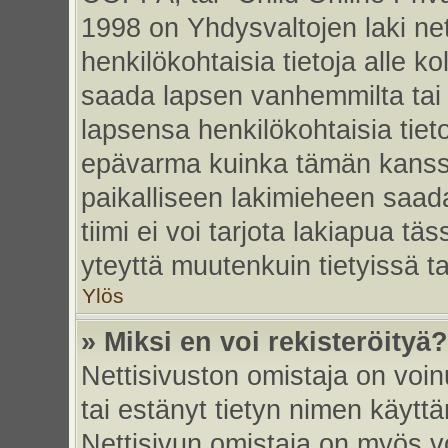
1998 on Yhdysvaltojen laki nett
henkilökohtaisia tietoja alle k
saada lapsen vanhemmilta tai hu
lapsensa henkilökohtaisia tiet
epävarma kuinka tämän kanssa
paikalliseen lakimieheen saa
tiimi ei voi tarjota lakiapua tä
yteyttä muutenkuin tietyissä t
Ylös
» Miksi en voi rekisteröityä?
Nettisivuston omistaja on voinu
tai estänyt tietyn nimen käytt
Nettisivun omistaja on myös vo