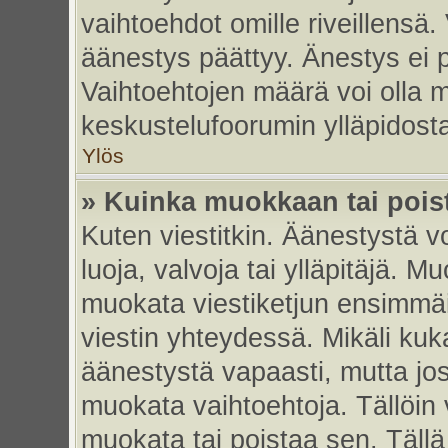
vaihtoehdot omille riveillensä.
äänestys päättyy. Änestys ei p
Vaihtoehtojen määrä voi olla my
keskustelufoorumin ylläpidost
Ylös
» Kuinka muokkaan tai pois
Kuten viestitkin. Äänestystä 
luoja, valvoja tai ylläpitäjä. 
muokata viestiketjun ensimmäi
viestin yhteydessä. Mikäli kuk
äänestystä vapaasti, mutta jos
muokata vaihtoehtoja. Tällöin va
muokata tai poistaa sen. Täll