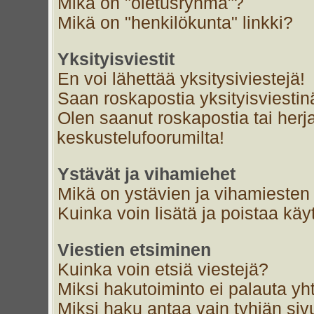
Mikä on "oletusryhmä"?
Mikä on "henkilökunta" linkki?
Yksityisviestit
En voi lähettää yksitysiviestejä!
Saan roskapostia yksityisviestin
Olen saanut roskapostia tai herja
keskustelufoorumilta!
Ystävät ja vihamiehet
Mikä on ystävien ja vihamiesten 
Kuinka voin lisätä ja poistaa käyt
Viestien etsiminen
Kuinka voin etsiä viestejä?
Miksi hakutoiminto ei palauta yh
Miksi haku antaa vain tyhjän siv