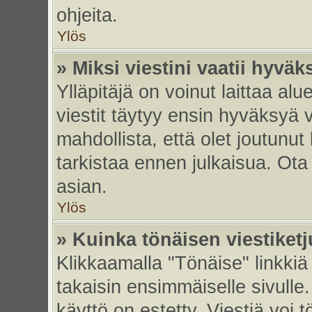
ohjeita.
Ylös
» Miksi viestini vaatii hyvä
Ylläpitäjä on voinut laittaa alu
viestit täytyy ensin hyväksyä 
mahdollista, että olet joutunut
tarkistaa ennen julkaisua. Ota y
asian.
Ylös
» Kuinka tönäisen viestiket
Klikkaamalla "Tönäise" linkkiä 
takaisin ensimmäiselle sivulle.
käyttö on estetty. Viestiä voi t