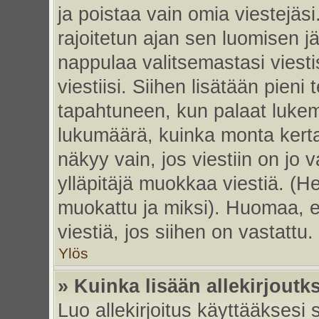
ja poistaa vain omia viestejäsi
rajoitetun ajan sen luomisen j
nappulaa valitsemastasi viesti
viestiisi. Siihen lisätään pie
tapahtuneen, kun palaat luke
lukumäärä, kuinka monta kert
näkyy vain, jos viestiin on jo v
ylläpitäjä muokkaa viestiä. (He
muokattu ja miksi). Huomaa, et
viestiä, jos siihen on vastattu.
Ylös
» Kuinka lisään allekirjoutk
Luo allekirjoitus käyttääksesi