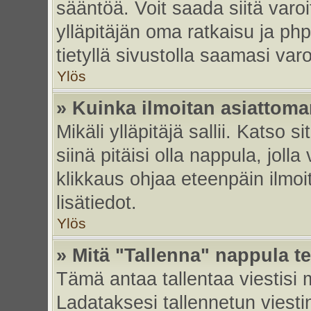
sääntöä. Voit saada siitä var
ylläpitäjän oma ratkaisu ja p
tietyllä sivustolla saamasi va
Ylös
» Kuinka ilmoitan asiattoman
Mikäli ylläpitäjä sallii. Katso s
siinä pitäisi olla nappula, joll
klikkaus ohjaa eteenpäin ilmoi
lisätiedot.
Ylös
» Mitä "Tallenna" nappula t
Tämä antaa tallentaa viestisi
Ladataksesi tallennetun viesti