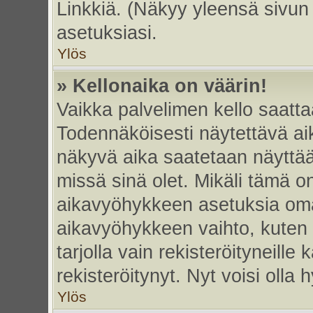
Linkkiä. (Näkyy yleensä sivun
asetuksiasi.
Ylös
» Kellonaika on väärin!
Vaikka palvelimen kello saatta
Todennäköisesti näytettävä ai
näkyvä aika saatetaan näyttä
missä sinä olet. Mikäli tämä o
aikavyöhykkeen asetuksia omas
aikavyöhykkeen vaihto, kuten 
tarjolla vain rekisteröityneille k
rekisteröitynyt. Nyt voisi olla h
Ylös