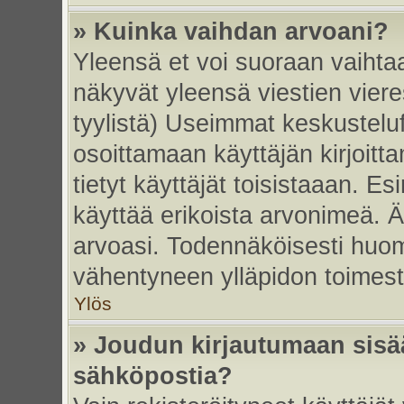
» Kuinka vaihdan arvoani?
Yleensä et voi suoraan vaihta
näkyvät yleensä viestien vier
tyylistä) Useimmat keskustelu
osoittamaan käyttäjän kirjoitt
tietyt käyttäjät toisistaaan. Esi
käyttää erikoista arvonimeä. Äl
arvoasi. Todennäköisesti huom
vähentyneen ylläpidon toimest
Ylös
» Joudun kirjautumaan sisää
sähköpostia?