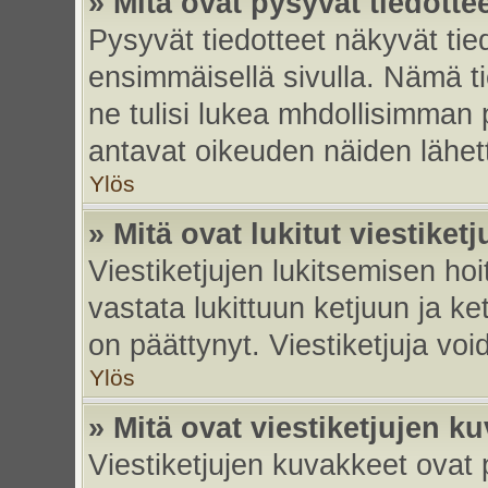
» Mitä ovat pysyvät tiedotte
Pysyvät tiedotteet näkyvät tied
ensimmäisellä sivulla. Nämä ti
ne tulisi lukea mhdollisimman p
antavat oikeuden näiden lähe
Ylös
» Mitä ovat lukitut viestiketj
Viestiketjujen lukitsemisen hoit
vastata lukittuun ketjuun ja k
on päättynyt. Viestiketjuja vo
Ylös
» Mitä ovat viestiketjujen k
Viestiketjujen kuvakkeet ovat pi