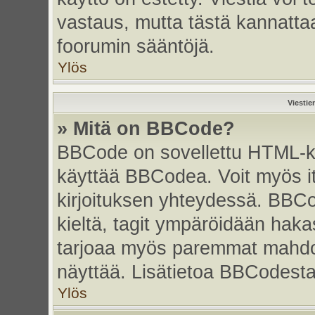
vastaus, mutta tästä kannattaa
foorumin sääntöjä.
Ylös
Viestie
» Mitä on BBCode?
BBCode on sovellettu HTML-kiel
käyttää BBCodea. Voit myös i
kirjoituksen yhteydessä. BBCo
kieltä, tagit ympäröidään hakasu
tarjoaa myös paremmat mahdoll
näyttää. Lisätietoa BBCodesta s
Ylös