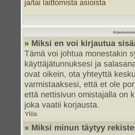
ja/tai laittomista asioista
Kirjautumisen
» Miksi en voi kirjautua sis
Tämä voi johtua monestakin sy
käyttäjätunnuksesi ja salasanas
ovat oikein, ota yhteyttä kesk
varmistaaksesi, että et ole por
että nettisivun omistajalla on 
joka vaatii korjausta.
Ylös
» Miksi minun täytyy rekiste