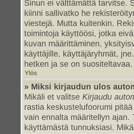
Sinun ei välttämättä tarvitse. 
kiinni sallivatko he rekisteröi
viestejä. Mutta kuitenkin. Rek
toimintoja käyttöösi, jotka eivät
kuvan määrittäminen, yksityisv
käyttäjille, käyttäjäryhmät, jn
hetken ja se on suositeltavaa.
Ylös
» Miksi kirjaudun ulos auto
Mikäli et valitse
Kirjaudu autom
rastia keskustelufoorumi pitää
vain ennalta määritellyn ajan. 
käyttämästä tunnuksiasi. Mikäl