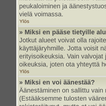
peukaloiminen ja äänestystuo
vielä voimassa.
Ylös
» Miksi en pääse tietyille alu
Jotkut alueet voivat olla rajoitett
käyttäjäryhmille. Jotta voisit nä
erityisoikeuksia. Vain valvojat 
oikeuksia, joten ota yhteyttä h
Ylös
» Miksi en voi äänestää?
Äänestäminen on sallittu vain re
(Estääksemme tulosten väärent