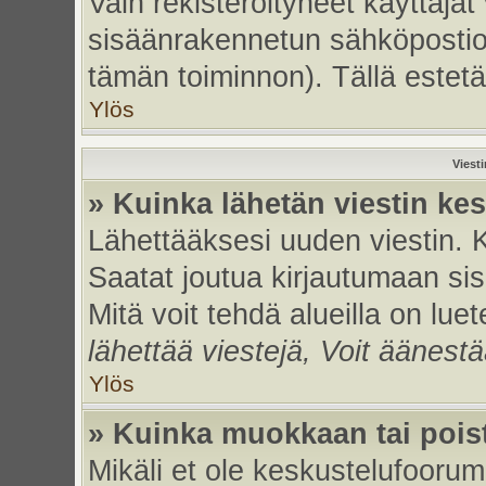
Vain rekisteröityneet käyttäjät
sisäänrakennetun sähköpostiohje
tämän toiminnon). Tällä estetä
Ylös
Viest
» Kuinka lähetän viestin ke
Lähettääksesi uuden viestin. 
Saatat joutua kirjautumaan sis
Mitä voit tehdä alueilla on luet
lähettää viestejä, Voit äänestä
Ylös
» Kuinka muokkaan tai poist
Mikäli et ole keskustelufoorumi