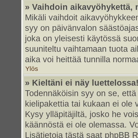
» Vaihdoin aikavyöhykettä, m
Mikäli vaihdoit aikavyöhykkee
syy on päivänvalon säästöajas
joka on yleisesti käytössä su
suuniteltu vaihtamaan tuota ai
aika voi heittää tunnilla norma
Ylös
» Kieltäni ei näy luettelossa
Todennäköisin syy on se, että 
kielipakettia tai kukaan ei ole 
Kysy ylläpitäjiltä, josko he vo
käännöstä ei ole olemassa. Vo
Lisätietoja tästä saat phpBB R