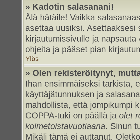
» Kadotin salasanani!
Älä hätäile! Vaikka salasanaas
asettaa uusiksi. Asettaaksesi
kirjautumissivulle ja napsauta
ohjeita ja pääset pian kirjaut
Ylös
» Olen rekisteröitynyt, mutta
Ihan ensimmäiseksi tarkista, et
käyttäjätunnuksen ja salasan
mahdollista, että jompikumpi k
COPPA-tuki on päällä ja
olet r
kolmetoistavuotiaana
. Sinun t
Mikäli tämä ei auttanut. Oletk