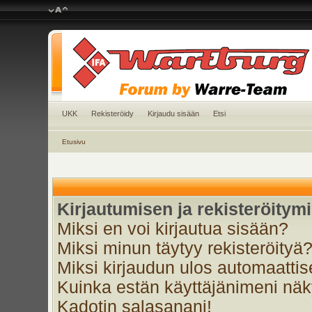
UKK
Rekisteröidy
Kirjaudu sisään
Etsi
Etusivu
Kirjautumisen ja rekisteröitym
Miksi en voi kirjautua sisään?
Miksi minun täytyy rekisteröityä
Miksi kirjaudun ulos automaattis
Kuinka estän käyttäjänimeni näky
Kadotin salasanani!