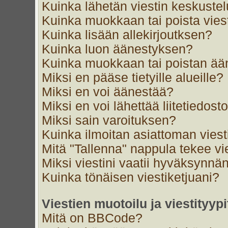
Kuinka lähetän viestin keskustel
Kuinka muokkaan tai poista vies
Kuinka lisään allekirjoutksen?
Kuinka luon äänestyksen?
Kuinka muokkaan tai poistan ä
Miksi en pääse tietyille alueille?
Miksi en voi äänestää?
Miksi en voi lähettää liitetiedost
Miksi sain varoituksen?
Kuinka ilmoitan asiattoman viest
Mitä "Tallenna" nappula tekee v
Miksi viestini vaatii hyväksynnä
Kuinka tönäisen viestiketjuani?
Viestien muotoilu ja viestityypi
Mitä on BBCode?