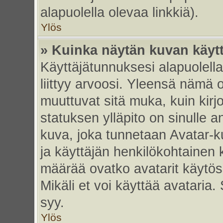
alapuolella olevaa linkkiä).
Ylös
» Kuinka näytän kuvan käyt
Käyttäjätunnuksesi alapuolell
liittyy arvoosi. Yleensä nämä ov
muuttuvat sitä muka, kuin kirj
statuksen ylläpito on sinulle a
kuva, joka tunnetaan Avatar-
ja käyttäjän henkilökohtainen 
määrää ovatko avatarit käytöss
Mikäli et voi käyttää avataria.
syy.
Ylös