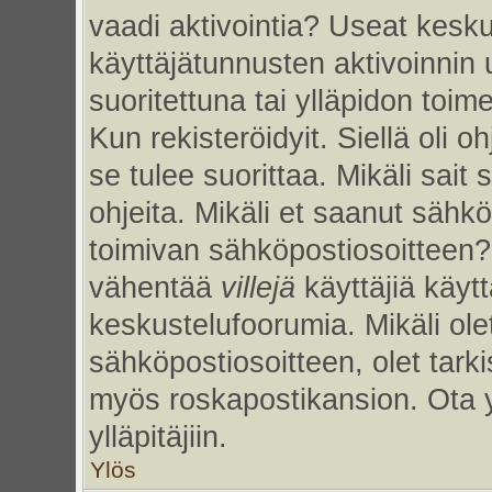
vaadi aktivointia? Useat kesku
käyttäjätunnusten aktivoinnin uu
suoritettuna tai ylläpidon toim
Kun rekisteröidyit. Siellä oli 
se tulee suorittaa. Mikäli sait 
ohjeita. Mikäli et saanut sähk
toimivan sähköpostiosoitteen?
vähentää
villejä
käyttäjiä käy
keskustelufoorumia. Mikäli ole
sähköpostiosoitteen, olet tarkis
myös roskapostikansion. Ota 
ylläpitäjiin.
Ylös