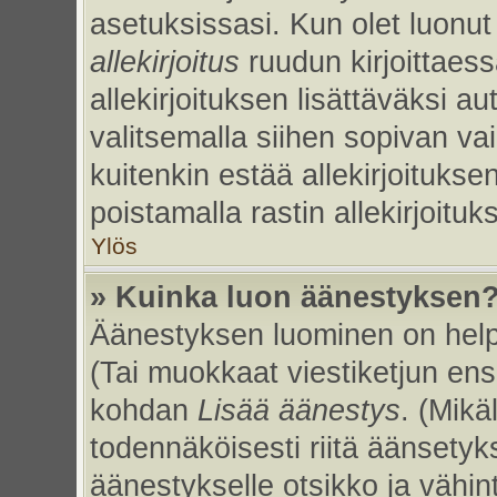
asetuksissasi. Kun olet luonut 
allekirjoitus
ruudun kirjoittaessa
allekirjoituksen lisättäväksi au
valitsemalla siihen sopivan va
kuitenkin estää allekirjoitukse
poistamalla rastin allekirjoituks
Ylös
» Kuinka luon äänestyksen
Äänestyksen luominen on helpp
(Tai muokkaat viestiketjun ens
kohdan
Lisää äänestys
. (Mikäl
todennäköisesti riitä äänsety
äänestykselle otsikko ja vähin