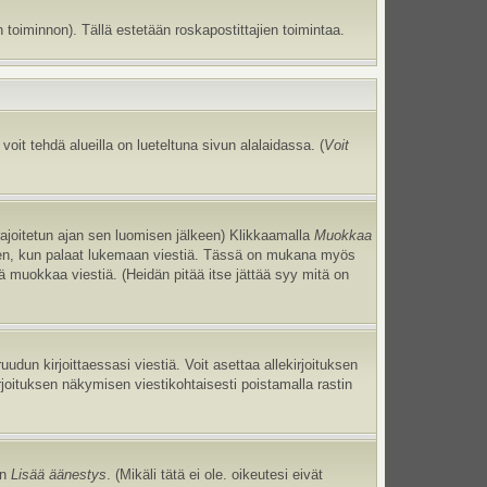
 toiminnon). Tällä estetään roskapostittajien toimintaa.
oit tehdä alueilla on lueteltuna sivun alalaidassa. (
Voit
 rajoitetun ajan sen luomisen jälkeen) Klikkaamalla
Muokkaa
uneen, kun palaat lukemaan viestiä. Tässä on mukana myös
jä muokkaa viestiä. (Heidän pitää itse jättää syy mitä on
uudun kirjoittaessasi viestiä. Voit asettaa allekirjoituksen
irjoituksen näkymisen viestikohtaisesti poistamalla rastin
an
Lisää äänestys
. (Mikäli tätä ei ole. oikeutesi eivät