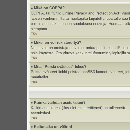
» Mikä on COPPA?
COPPA, tai "Child Online Privacy and Protection Act" vuodel
lapsen vanhemmilta tai huoltajalta kirjoitettu lupa tallent
paikalliseen lakimieheen saadaksesi neuvoja. Huomaa, että p
alempana.
Ylös
» Miksi en voi rekisteröityä?
Nettisivuston omistaja on voinut antaa porttikiellon IP-oso
pois käytöstä. Ota yhteys keskustelufoorumin ylläpitäjiin s
Ylös
» Mitä “Poista evästeet” tekee?
Poista evästeet-linkki poistaa phpBB3 luomat evästeet, jotka
määritellyt.
Ylös
» Kuinka vaihdan asetuksiani?
Kaikki asetuksesi (Jos olet rekisteröitynyt) on tallennettu 
asetuksiasi.
Ylös
» Kellonaika on väärin!