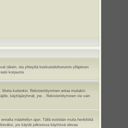
vat oikein, ota yhteyttä keskustelufoorumin ylläpitoon
aatii korjausta.
jä. Mutta kuitenkin. Rekisteröityminen antaa muitakin
täjille, käyttäjäryhmät, jne... Rekisteröityminen vie vain
ennalta määritellyn ajan. Tällä estetään muita henkilöitä
ettäväksi, jos käytät julkisessa käytössä olevaa