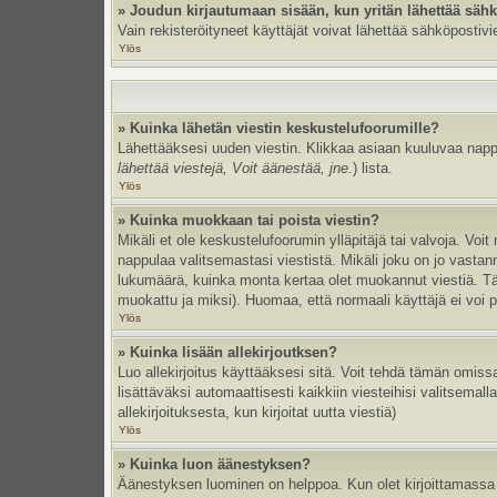
» Joudun kirjautumaan sisään, kun yritän lähettää säh
Vain rekisteröityneet käyttäjät voivat lähettää sähköpostivi
Ylös
» Kuinka lähetän viestin keskustelufoorumille?
Lähettääksesi uuden viestin. Klikkaa asiaan kuuluvaa nappul
lähettää viestejä, Voit äänestää, jne.
) lista.
Ylös
» Kuinka muokkaan tai poista viestin?
Mikäli et ole keskustelufoorumin ylläpitäjä tai valvoja. Vo
nappulaa valitsemastasi viestistä. Mikäli joku on jo vast
lukumäärä, kuinka monta kertaa olet muokannut viestiä. Tämä 
muokattu ja miksi). Huomaa, että normaali käyttäjä ei voi po
Ylös
» Kuinka lisään allekirjoutksen?
Luo allekirjoitus käyttääksesi sitä. Voit tehdä tämän omissa
lisättäväksi automaattisesti kaikkiin viesteihisi valitsemal
allekirjoituksesta, kun kirjoitat uutta viestiä)
Ylös
» Kuinka luon äänestyksen?
Äänestyksen luominen on helppoa. Kun olet kirjoittamassa 