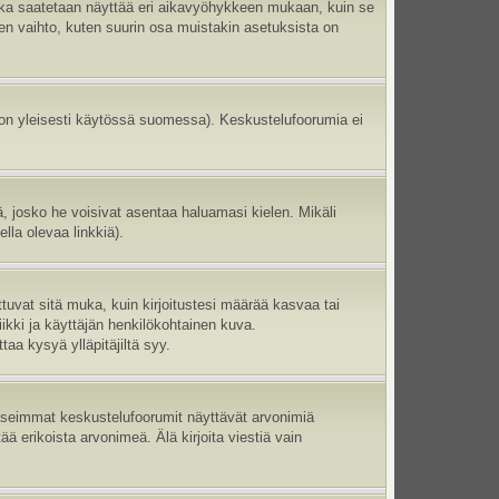
aika saatetaan näyttää eri aikavyöhykkeen mukaan, kuin se
en vaihto, kuten suurin osa muistakin asetuksista on
 on yleisesti käytössä suomessa). Keskustelufoorumia ei
ltä, josko he voisivat asentaa haluamasi kielen. Mikäli
lla olevaa linkkiä).
ttuvat sitä muka, kuin kirjoitustesi määrää kasvaa tai
ikki ja käyttäjän henkilökohtainen kuva.
aa kysyä ylläpitäjiltä syy.
 Useimmat keskustelufoorumit näyttävät arvonimiä
tää erikoista arvonimeä. Älä kirjoita viestiä vain