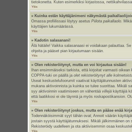
tietokonetta. Kuten esimerkiksi kirjastossa, nettikahvilassa
Ylös
» Kuinka estän käyttäjänimeni näkymästä paikallaolijoi
Omassa profiilissasi löytyy asetus
Piilota paikallaolo
. Mikä
käyttäjien lukumäärässä.
Ylös
» Kadotin salasanani!
Älä hätäile! Vaikka salasanaasi ei voidakaan palauttaa. S
ohjeita ja pääset pian kirjautumaan sisään.
Ylös
» Olen rekisteröitynyt, mutta en voi kirjautua sisään!
Ihan ensimmäiseksi tarkista, että kirjoitat varmasti oikea
COPPA-tuki on päällä ja
olet rekisteröitynyt alle kolmetois
Useat keskustelufoorumit vaativat käyttäjätunnusten aktivoinn
mukana aktivoinnista ja kuinka se tulee suorittaa. Mikäli s
syy aktivoinnin vaatimiseen on vähentää
villejä
käyttäjiä k
että laatikkosi ei ole täynnä ja myös roskapostikansion. Ota
Ylös
» Olen rekisteröitynyt joskus, mutta en pääse enää kir
Todennäköisimmät syyt tähän ovat; Annoit väärän käyttäjätu
jostain syystä käyttäjätunnuksesi. Mikäli jälkimmäinen on sy
Rekisteröidy uudelleen ja ota aktiivisemmin osaa keskustel
Ylös