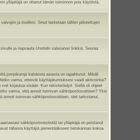
umin ylläpitäjä on ottanut tämän toiminnon pois käytöstä.
 valvojiin ja itsellesi. Sinut lasketaan tällöin piilotettujen
ssivulle ja napsauta
Unohdin salasanan
linkkiä. Seuraa
että jompikumpi kahdesta asiasta on tapahtunut. Mikäli
Oletko varma, etteivät käyttäjätunnuksesi vaadi aktivointia?
oit kirjautua sisään. Kun rekisteröidyit. Siellä oli ohjeet
Oletko varma, että annoit toimivan sähköpostiosoitteen? Yksi
annoit toimivan sähköpostiosoitteen, olet tarkistanut,
mastasi sähköpostiviestistä) tai ylläpitäjä on poistanut
tavat tällaisia käyttäjiä pienentääkseen tietokannan kokoa.