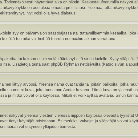
sa. Todennäköisesti näytettävä aika on oikein. Keskustelufoorumilla näkyvä 
aa aikavyöhykkeen asetuksia omasta profiilistasi. Huomaa, että aikavyöhykke
 rekisteröitynyt. Nyt voisi olla hyvä tilaisuus!
köisin syy on päivänvalon säästöajassa (tai tuttavallisemmin kesäaika, joka
 kesällä tuo aika voi heittää tunnilla normaaliin aikaan verrattuna.
ipakettia tai kukaan ei ole vielä kääntänyt sitä sinun kielelle. Kysy ylläpitäji
itse. Lisätietoja tästä saat phpBB Ryhmän nettisivuilta (Katso sivun alapuole
inen liittyy arvoosi. Yleensä nämä ovat tähtiä tai joitain palikoita, jotka muu
oi olla suurempi kuva, joka tunnetaan Avatar-kuvana. Tämä kuva on yleensä uni
sä ja mitkä voivat olla käytössä. Mikäli et voi käyttää avataria. Sinun kannatt
nimet näkyvät yleensä viestien vieressä riippuen käytössä olevasta tyylistä)
vat tietyt käyttäjät toisistaaan. Esimerkiksi valvojat ja ylläpitäjät voivat käyt
esi määrän vähentyneen ylläpidon toimesta.