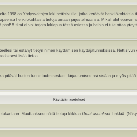
ta 1998 on Yhdysvaltojen laki nettisivuille, jotka keräävät henkilökohtaisia t
aa lapsensa henkilökohtaisia tietoja omaan järjestelmäänsä. Mikäli olet epävar
hpBB tiimi ei voi tarjota lakiapua tässä asiassa ja heihin ei tule ottaa yteyt
itteellesi tai estänyt tietyn nimen käyttämisen käyttäjätunnuksissa. Nettisiv
aadaksesi lisää tietoa.
 pitävät huolen tunnistautmisestasi, kirjautumisestasi sisään ja myös pitää kir
Käyttäjän asetukset
tietokantaan. Muuttaaksesi näitä tietoja klikkaa
Omat asetukset
Linkkiä. (Näky