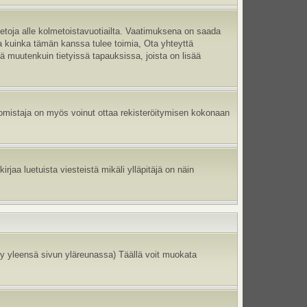
ietoja alle kolmetoistavuotiailta. Vaatimuksena on saada
ma kuinka tämän kanssa tulee toimia, Ota yhteyttä
tä muutenkuin tietyissä tapauksissa, joista on lisää
un omistaja on myös voinut ottaa rekisteröitymisen kokonaan
jaa luetuista viesteistä mikäli ylläpitäjä on näin
y yleensä sivun yläreunassa) Täällä voit muokata