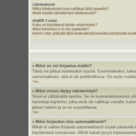
Liitetiedostot
Mitkä liitetiedostot ovat sallittuja tällä alueella?
Mistä löydän lähettämäni liitetiedostot?
phpBB 3 asiat
Kuka on kirjoittanut tämän ohjelmiston?
Miksi toimintoa X ei ole saatavilla?
Kehen otan yhteyttä tällä keskustelufoorumilla esiintyvistä loukka
» Miksi en voi kirjautua sisään?
Tämä voi johtua monestakin syystä. Ensimmäiseksi, tarkista,
varmistaaksesi, että et ole porttikiellossa. On myös mahdolli
Ylös
» Miksi minun täytyy rekisteröityä?
Sinun ei välttämättä tarvitse. Se on keskustelufoorumin yllä
toimintoja käyttöösi, jotka eivät ole sallittuja vieraille, k
pienen hetken ja se on suositeltavaa.
Ylös
» Miksi kirjaudun ulos automaattisesti?
Mikäli et valitse
Kirjaudu automaattisesti sisään jokaisella 
käyttämästä tunnuksiasi. Mikäli haluat pysyä kirjautuneena 