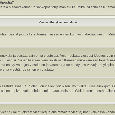
köpostia?
estejä sisäänrakennetun sähköpostiohjelman avulla (Mikäli ylläpito sallii tämän
Viestin lähetyksen ongelmat
aa. Saatat joutua kirjautumaan sisään ennen kuin voit lähettää viestin. Mitä v
it muokata ja poistaa vain omia viestejäsi. Voit muokata viestiäsi (Joskus vain
annut viestiisi. Siihen lisätään pieni teksti osoittamaan muokkauksen tapaht
näkyy vain, jos viestiin on jo vastattu ja se ei näy, jos valvoja tai ylläpitä
istaa viestiä, jos siihen on vastattu.
 asetuksissasi. Kun olet luonut allekirjoituksen. Voit valita
Lisää allekirjoitus
r
la siihen sopivan vaihtoehdon omista asetuksistasi. (Voit kuitenkin estää allek
viestiä (Tai muokkaat viestiketjun ensimmäistä viestiä) näet valikossa kohd