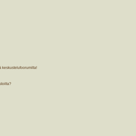
ä keskustelufoorumilta!
stoilta?