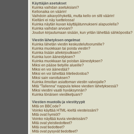
Käyttäjän asetukset
Kuinka vaihdan asetuksiani?
Kellonaika on väärin!
Vaihdoin aikavyöhykettä, mutta kello on silti väärin!
Kieltäni ei näy luettelossa!
Kuinka näytän kuvan käyttäjätunnukseni alapuolella?
Kuinka vaihdan arvoani?
Joudun kirjautumaan sisään, kun yritän lähettää sähköpostia?
Viestin lähetyksen ongelmat
Kuinka lähetän viestin keskustelufoorumille?
Kuinka muokkaan tai poista viestin?
Kuinka lisään allekirjoutksen?
Kuinka luon äänestyksen?
Kuinka muokkaan tai poistan äänestyksen?
Miksi en pääse tietyille alueille?
Miksi en voi äänestää?
Miksi en voi lähettää liitetiedostoa?
Miksi sain varoituksen?
Kuinka ilmoitan asiattoman viestin valvojalle?
Mitä "Tallenna" nappula tekee viestien lähetyksessä?
Miksi viestini vaatii hyväksynnän?
Kuinka tönäisen viestiketjuani?
Viestien muotoilu ja viestityypit
Mitä on BBCode?
Voinko käyttää HTML-kieltä viesteissäni?
Mitä ovat hymiöt?
Voinko näyttää kuvia viesteissäni?
Mitä ovat yleistiedotteet?
Mitä ovat tiedotteet?
Mitä ovat pysyvät tiedotteet?