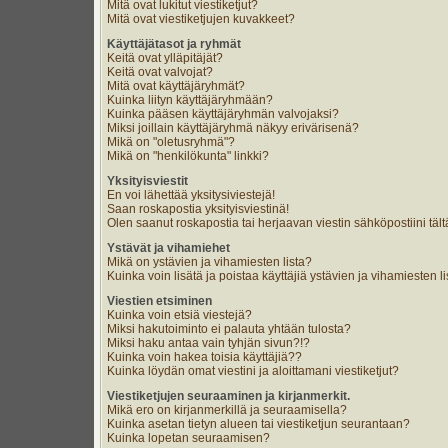
Mitä ovat lukitut viestiketjut?
Mitä ovat viestiketjujen kuvakkeet?
Käyttäjätasot ja ryhmät
Keitä ovat ylläpitäjät?
Keitä ovat valvojat?
Mitä ovat käyttäjäryhmät?
Kuinka liityn käyttäjäryhmään?
Kuinka pääsen käyttäjäryhmän valvojaksi?
Miksi joillain käyttäjäryhmä näkyy erivärisenä?
Mikä on "oletusryhmä"?
Mikä on "henkilökunta" linkki?
Yksityisviestit
En voi lähettää yksitysiviestejä!
Saan roskapostia yksityisviestinä!
Olen saanut roskapostia tai herjaavan viestin sähköpostiini tält
Ystävät ja vihamiehet
Mikä on ystävien ja vihamiesten lista?
Kuinka voin lisätä ja poistaa käyttäjiä ystävien ja vihamiesten li
Viestien etsiminen
Kuinka voin etsiä viestejä?
Miksi hakutoiminto ei palauta yhtään tulosta?
Miksi haku antaa vain tyhjän sivun?!?
Kuinka voin hakea toisia käyttäjiä??
Kuinka löydän omat viestini ja aloittamani viestiketjut?
Viestiketjujen seuraaminen ja kirjanmerkit.
Mikä ero on kirjanmerkillä ja seuraamisella?
Kuinka asetan tietyn alueen tai viestiketjun seurantaan?
Kuinka lopetan seuraamisen?