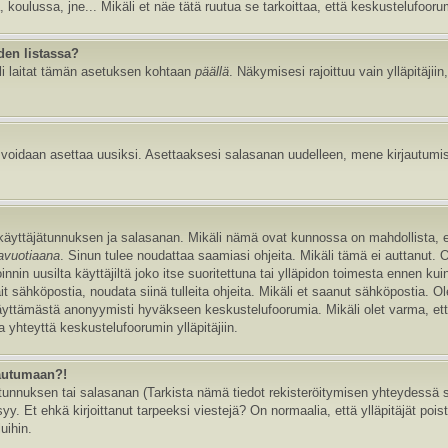
, koulussa, jne... Mikäli et näe tätä ruutua se tarkoittaa, että keskustelufoor
den listassa?
li laitat tämän asetuksen kohtaan
päällä
. Näkymisesi rajoittuu vain ylläpitäjiin,
e voidaan asettaa uusiksi. Asettaaksesi salasanan uudelleen, mene kirjautumi
n käyttäjätunnuksen ja salasanan. Mikäli nämä ovat kunnossa on mahdollista, 
tavuotiaana
. Sinun tulee noudattaa saamiasi ohjeita. Mikäli tämä ei auttanut. 
in uusilta käyttäjiltä joko itse suoritettuna tai ylläpidon toimesta ennen kuin v
ait sähköpostia, noudata siinä tulleita ohjeita. Mikäli et saanut sähköpostia. 
äyttämästä anonyymisti hyväkseen keskustelufoorumia. Mikäli olet varma, että 
 yhteyttä keskustelufoorumin ylläpitäjiin.
jautumaan?!
nnuksen tai salasanan (Tarkista nämä tiedot rekisteröitymisen yhteydessä saa
y. Et ehkä kirjoittanut tarpeeksi viestejä? On normaalia, että ylläpitäjät pois
uihin.