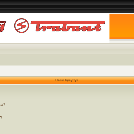
Usein kysyttyä
ssa?
?!