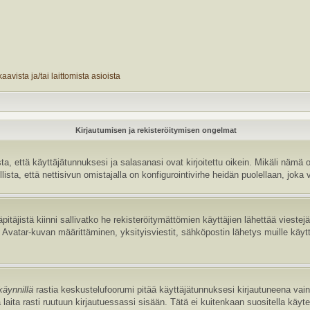
avista ja/tai laittomista asioista
Kirjautumisen ja rekisteröitymisen ongelmat
 että käyttäjätunnuksesi ja salasanasi ovat kirjoitettu oikein. Mikäli nämä o
sta, että nettisivun omistajalla on konfigurointivirhe heidän puolellaan, joka v
pitäjistä kiinni sallivatko he rekisteröitymättömien käyttäjien lähettää vieste
uten Avatar-kuvan määrittäminen, yksityisviestit, sähköpostin lähetys muille käyt
käynnillä
rastia keskustelufoorumi pitää käyttäjätunnuksesi kirjautuneena vain 
laita rasti ruutuun kirjautuessassi sisään. Tätä ei kuitenkaan suositella käyt