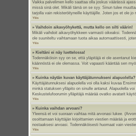
Vaikka palvelimen kello saattaa olla joskus väärässä ajas
missä sinä olet. Mikäli tämä on se syy. Sinun tulee muutt
tarjolla vain rekisteröityneille käyttäjille. Joten jos et ole jo
Ylös
» Vaihdoin aikavyöhykettä, mutta kello on silti väärin!
Mikäli vaihdoit aikavyöhykkeen varmasti oikeaksi. Todennä
ole suuniteltu vaihtamaan tuota aikaa automaattisesti, joten
Ylös
» Kieltäni ei näy luettelossa!
Todennäköisin syy on se, että yläpitäjä ei ole asentanut kiel
käännöstä ei ole olemassa. Voit vapaasti kääntää sen myös 
Ylös
» Kuinka näytän kuvan käyttäjätunnukseni alapuolella?
Käyttäjätunnuksesi alapuolella voi olla kaksi kuvaa Ensimmä
minkä statuksen ylläpito on sinulle antanut. Alapuolella v
Keskustelufoorumin ylläpitäjä määrää ovatko avatarit käytös
Ylös
» Kuinka vaihdan arvoani?
Yleensä et voi suoraan vaihtaa mitä arvonasi lukee. (Arvo
osoittamaan käyttäjän kirjoittamien viestien määrää ja erotta
nostaaksesi arvoasi. Todennäköisesti huomaat vain viesti
Ylös