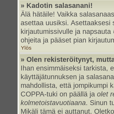
» Kadotin salasanani!
Älä hätäile! Vaikka salasanaas
asettaa uusiksi. Asettaaksesi
kirjautumissivulle ja napsauta
ohjeita ja pääset pian kirjaut
Ylös
» Olen rekisteröitynyt, mutta
Ihan ensimmäiseksi tarkista, et
käyttäjätunnuksen ja salasan
mahdollista, että jompikumpi k
COPPA-tuki on päällä ja
olet r
kolmetoistavuotiaana
. Sinun t
Mikäli tämä ei auttanut. Oletk