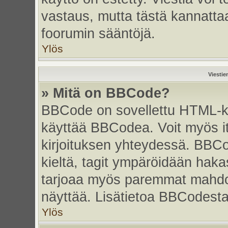
vastaus, mutta tästä kannattaa
foorumin sääntöjä.
Ylös
Viestie
» Mitä on BBCode?
BBCode on sovellettu HTML-kiel
käyttää BBCodea. Voit myös i
kirjoituksen yhteydessä. BBCo
kieltä, tagit ympäröidään hakasu
tarjoaa myös paremmat mahdoll
näyttää. Lisätietoa BBCodesta s
Ylös