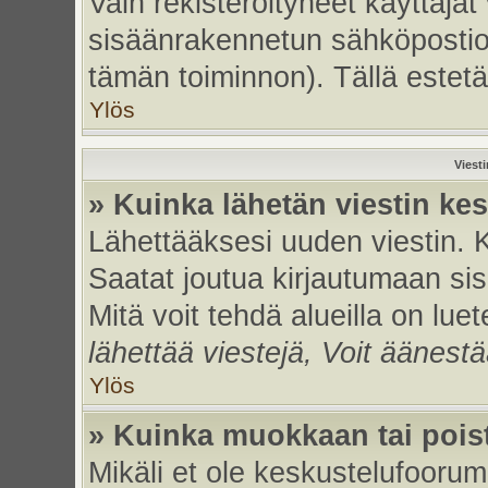
Vain rekisteröityneet käyttäjät
sisäänrakennetun sähköpostiohje
tämän toiminnon). Tällä estetä
Ylös
Viest
» Kuinka lähetän viestin ke
Lähettääksesi uuden viestin. 
Saatat joutua kirjautumaan sis
Mitä voit tehdä alueilla on luet
lähettää viestejä, Voit äänestä
Ylös
» Kuinka muokkaan tai poist
Mikäli et ole keskustelufoorumi