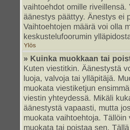
vaihtoehdot omille riveillensä.
äänestys päättyy. Änestys ei p
Vaihtoehtojen määrä voi olla my
keskustelufoorumin ylläpidost
Ylös
» Kuinka muokkaan tai pois
Kuten viestitkin. Äänestystä 
luoja, valvoja tai ylläpitäjä. 
muokata viestiketjun ensimmäi
viestin yhteydessä. Mikäli kuk
äänestystä vapaasti, mutta jos
muokata vaihtoehtoja. Tällöin va
muokata tai poistaa sen. Täll