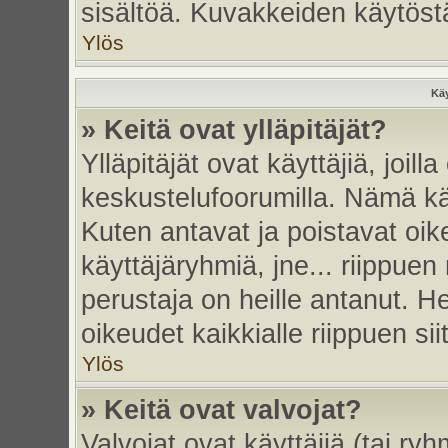
sisältöä. Kuvakkeiden käytöstä
Ylös
Käy
» Keitä ovat ylläpitäjät?
Ylläpitäjät ovat käyttäjiä, joi
keskustelufoorumilla. Nämä käy
Kuten antavat ja poistavat oikeu
käyttäjäryhmiä, jne... riippue
perustaja on heille antanut. He
oikeudet kaikkialle riippuen sii
Ylös
» Keitä ovat valvojat?
Valvojat ovat käyttäjiä (tai ry