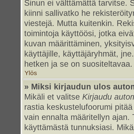
Sinun ei välttämättä tarvitse. 
kiinni sallivatko he rekisteröi
viestejä. Mutta kuitenkin. Rek
toimintoja käyttöösi, jotka eivät
kuvan määrittäminen, yksityisv
käyttäjille, käyttäjäryhmät, jn
hetken ja se on suositeltavaa.
Ylös
» Miksi kirjaudun ulos auto
Mikäli et valitse
Kirjaudu autom
rastia keskustelufoorumi pitää
vain ennalta määritellyn ajan. 
käyttämästä tunnuksiasi. Mikäl