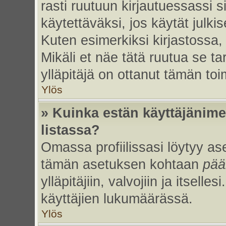
rasti ruutuun kirjautuessassi s
käytettäväksi, jos käytät julk
Kuten esimerkiksi kirjastossa, 
Mikäli et näe tätä ruutua se ta
ylläpitäjä on ottanut tämän to
Ylös
» Kuinka estän käyttäjänime
listassa?
Omassa profiilissasi löytyy a
tämän asetuksen kohtaan
pää
ylläpitäjiin, valvojiin ja itselles
käyttäjien lukumäärässä.
Ylös