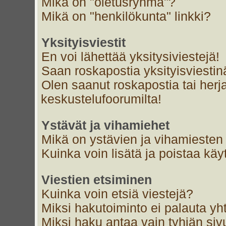
Mikä on "oletusryhmä"?
Mikä on "henkilökunta" linkki?
Yksityisviestit
En voi lähettää yksitysiviestejä!
Saan roskapostia yksityisviestin
Olen saanut roskapostia tai herja
keskustelufoorumilta!
Ystävät ja vihamiehet
Mikä on ystävien ja vihamiesten 
Kuinka voin lisätä ja poistaa käyt
Viestien etsiminen
Kuinka voin etsiä viestejä?
Miksi hakutoiminto ei palauta yh
Miksi haku antaa vain tyhjän siv