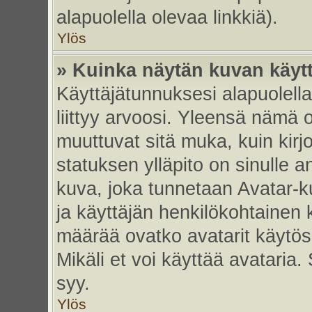
alapuolella olevaa linkkiä).
Ylös
» Kuinka näytän kuvan käyt
Käyttäjätunnuksesi alapuolell
liittyy arvoosi. Yleensä nämä ov
muuttuvat sitä muka, kuin kirj
statuksen ylläpito on sinulle a
kuva, joka tunnetaan Avatar-
ja käyttäjän henkilökohtainen 
määrää ovatko avatarit käytöss
Mikäli et voi käyttää avataria.
syy.
Ylös