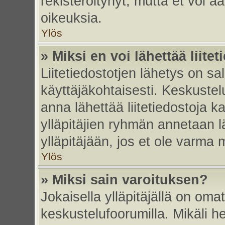
rekisteröitynyt, mutta et voi ää
oikeuksia.
Ylös
» Miksi en voi lähettää liite
Liitetiedostotjen lähetys on sal
käyttäjäkohtaisesti. Keskustelu
anna lähettää liitetiedostoja ka
ylläpitäjien ryhmän annetaan lä
ylläpitäjään, jos et ole varma mi
Ylös
» Miksi sain varoituksen?
Jokaisella ylläpitäjällä on oma
keskustelufoorumilla. Mikäli he