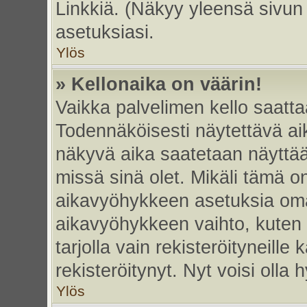
Linkkiä. (Näkyy yleensä sivun
asetuksiasi.
Ylös
» Kellonaika on väärin!
Vaikka palvelimen kello saatta
Todennäköisesti näytettävä ai
näkyvä aika saatetaan näyttä
missä sinä olet. Mikäli tämä o
aikavyöhykkeen asetuksia omas
aikavyöhykkeen vaihto, kuten 
tarjolla vain rekisteröityneille k
rekisteröitynyt. Nyt voisi olla h
Ylös