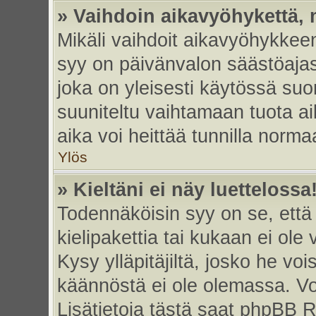
» Vaihdoin aikavyöhykettä, m
Mikäli vaihdoit aikavyöhykkee
syy on päivänvalon säästöajas
joka on yleisesti käytössä su
suuniteltu vaihtamaan tuota ai
aika voi heittää tunnilla norma
Ylös
» Kieltäni ei näy luettelossa
Todennäköisin syy on se, että 
kielipakettia tai kukaan ei ole 
Kysy ylläpitäjiltä, josko he vo
käännöstä ei ole olemassa. Vo
Lisätietoja tästä saat phpBB R