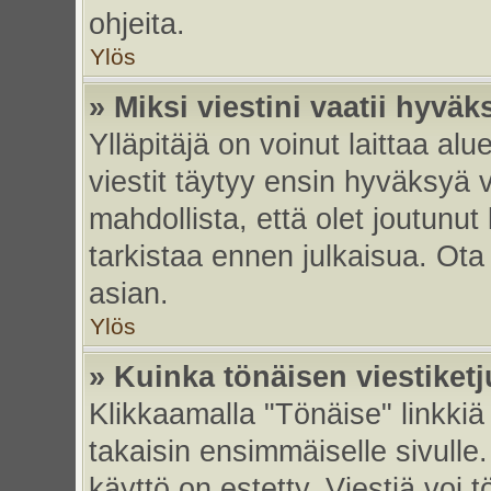
ohjeita.
Ylös
» Miksi viestini vaatii hyvä
Ylläpitäjä on voinut laittaa alu
viestit täytyy ensin hyväksyä 
mahdollista, että olet joutunut
tarkistaa ennen julkaisua. Ota y
asian.
Ylös
» Kuinka tönäisen viestiket
Klikkaamalla "Tönäise" linkkiä 
takaisin ensimmäiselle sivulle.
käyttö on estetty. Viestiä voi t