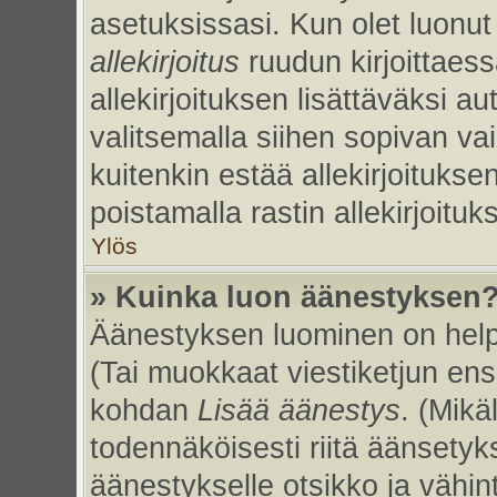
asetuksissasi. Kun olet luonut 
allekirjoitus
ruudun kirjoittaessa
allekirjoituksen lisättäväksi au
valitsemalla siihen sopivan va
kuitenkin estää allekirjoitukse
poistamalla rastin allekirjoituks
Ylös
» Kuinka luon äänestyksen
Äänestyksen luominen on helpp
(Tai muokkaat viestiketjun ens
kohdan
Lisää äänestys
. (Mikäl
todennäköisesti riitä äänsety
äänestykselle otsikko ja vähin