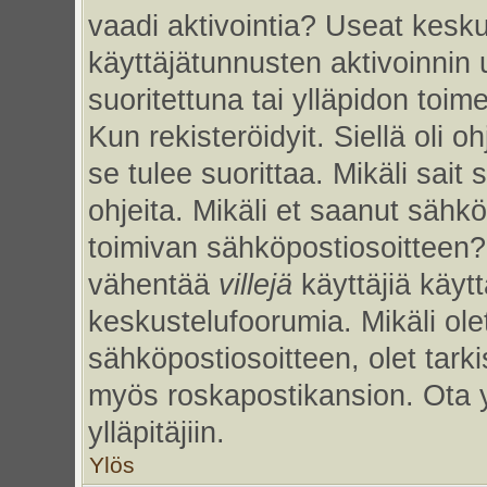
vaadi aktivointia? Useat kesku
käyttäjätunnusten aktivoinnin uu
suoritettuna tai ylläpidon toim
Kun rekisteröidyit. Siellä oli 
se tulee suorittaa. Mikäli sait 
ohjeita. Mikäli et saanut sähk
toimivan sähköpostiosoitteen?
vähentää
villejä
käyttäjiä käy
keskustelufoorumia. Mikäli ole
sähköpostiosoitteen, olet tarkis
myös roskapostikansion. Ota 
ylläpitäjiin.
Ylös