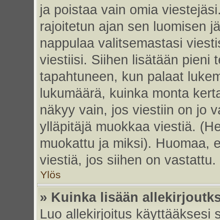
ja poistaa vain omia viestejäsi
rajoitetun ajan sen luomisen j
nappulaa valitsemastasi viesti
viestiisi. Siihen lisätään pie
tapahtuneen, kun palaat luke
lukumäärä, kuinka monta kert
näkyy vain, jos viestiin on jo v
ylläpitäjä muokkaa viestiä. (He
muokattu ja miksi). Huomaa, et
viestiä, jos siihen on vastattu.
Ylös
» Kuinka lisään allekirjoutk
Luo allekirjoitus käyttääksesi