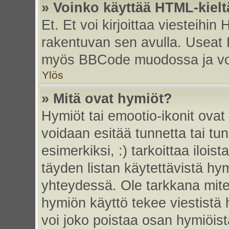
» Voinko käyttää HTML-kielt
Et. Et voi kirjoittaa viesteihin
rakentuvan sen avulla. Useat 
myös BBCode muodossa ja voit 
Ylös
» Mitä ovat hymiöt?
Hymiöt tai emootio-ikonit ovat 
voidaan esitää tunnetta tai tun
esimerkiksi, :) tarkoittaa iloista
täyden listan käytettävistä hym
yhteydessä. Ole tarkkana miten
hymiön käyttö tekee viestistä 
voi joko poistaa osan hymiöistä