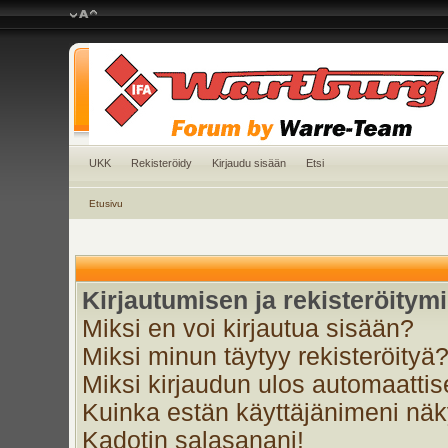
UKK
Rekisteröidy
Kirjaudu sisään
Etsi
Etusivu
Kirjautumisen ja rekisteröitym
Miksi en voi kirjautua sisään?
Miksi minun täytyy rekisteröityä
Miksi kirjaudun ulos automaattis
Kuinka estän käyttäjänimeni näky
Kadotin salasanani!