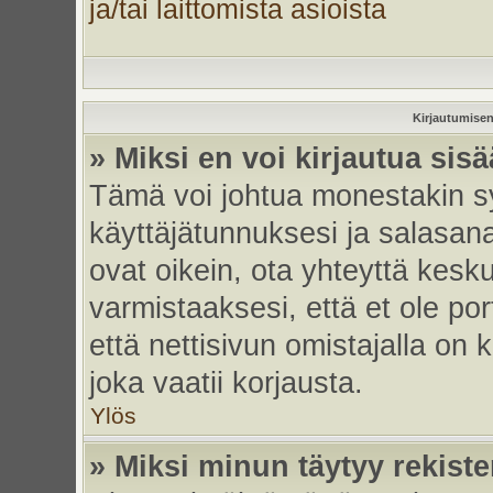
ja/tai laittomista asioista
Kirjautumisen
» Miksi en voi kirjautua sis
Tämä voi johtua monestakin sy
käyttäjätunnuksesi ja salasanas
ovat oikein, ota yhteyttä kesk
varmistaaksesi, että et ole por
että nettisivun omistajalla on 
joka vaatii korjausta.
Ylös
» Miksi minun täytyy rekiste