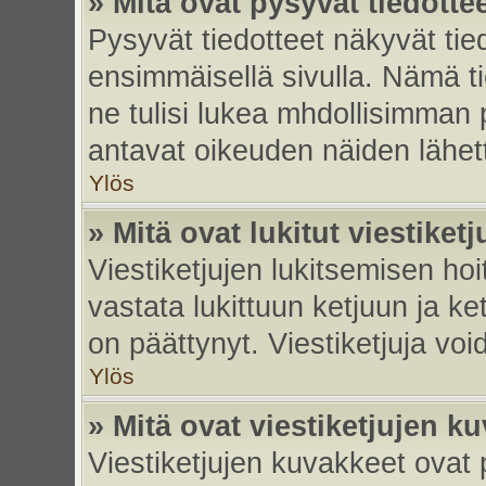
» Mitä ovat pysyvät tiedotte
Pysyvät tiedotteet näkyvät tied
ensimmäisellä sivulla. Nämä ti
ne tulisi lukea mhdollisimman p
antavat oikeuden näiden lähe
Ylös
» Mitä ovat lukitut viestiketj
Viestiketjujen lukitsemisen hoit
vastata lukittuun ketjuun ja k
on päättynyt. Viestiketjuja vo
Ylös
» Mitä ovat viestiketjujen k
Viestiketjujen kuvakkeet ovat pi