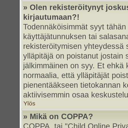
» Olen rekisteröitynyt josk
kirjautumaan?!
Todennäköisimmät syyt tähän 
käyttäjätunnuksen tai salasan
rekisteröitymisen yhteydessä s
ylläpitäjä on poistanut jostain
jälkimmäinen on syy. Et ehkä k
normaalia, että ylläpitäjät poist
pienentääkseen tietokannan ko
aktiivisemmin osaa keskustelu
Ylös
» Mikä on COPPA?
COPPA, tai "Child Online Priv