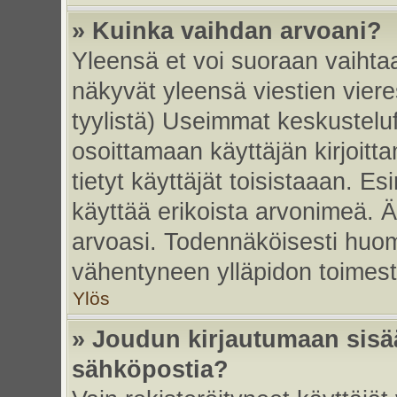
» Kuinka vaihdan arvoani?
Yleensä et voi suoraan vaihta
näkyvät yleensä viestien vier
tyylistä) Useimmat keskustelu
osoittamaan käyttäjän kirjoitt
tietyt käyttäjät toisistaaan. Esi
käyttää erikoista arvonimeä. Äl
arvoasi. Todennäköisesti huom
vähentyneen ylläpidon toimest
Ylös
» Joudun kirjautumaan sisää
sähköpostia?