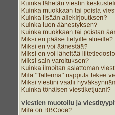
Kuinka lähetän viestin keskustel
Kuinka muokkaan tai poista vies
Kuinka lisään allekirjoutksen?
Kuinka luon äänestyksen?
Kuinka muokkaan tai poistan ä
Miksi en pääse tietyille alueille?
Miksi en voi äänestää?
Miksi en voi lähettää liitetiedost
Miksi sain varoituksen?
Kuinka ilmoitan asiattoman viest
Mitä "Tallenna" nappula tekee v
Miksi viestini vaatii hyväksynnä
Kuinka tönäisen viestiketjuani?
Viestien muotoilu ja viestityypi
Mitä on BBCode?