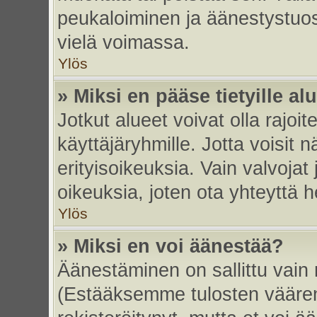
peukaloiminen ja äänestystuo
vielä voimassa.
Ylös
» Miksi en pääse tietyille alu
Jotkut alueet voivat olla rajoitett
käyttäjäryhmille. Jotta voisit nä
erityisoikeuksia. Vain valvojat 
oikeuksia, joten ota yhteyttä h
Ylös
» Miksi en voi äänestää?
Äänestäminen on sallittu vain re
(Estääksemme tulosten väärent