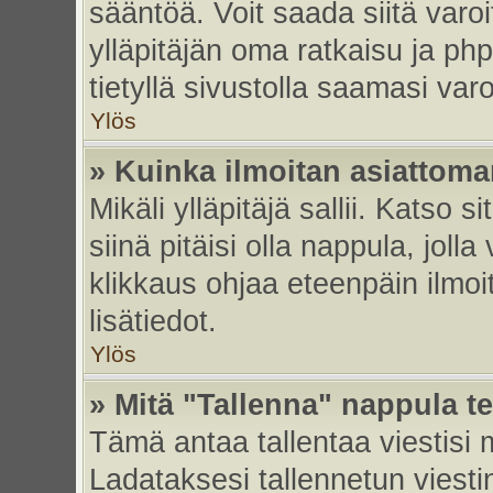
sääntöä. Voit saada siitä var
ylläpitäjän oma ratkaisu ja p
tietyllä sivustolla saamasi va
Ylös
» Kuinka ilmoitan asiattoman
Mikäli ylläpitäjä sallii. Katso s
siinä pitäisi olla nappula, joll
klikkaus ohjaa eteenpäin ilmoi
lisätiedot.
Ylös
» Mitä "Tallenna" nappula t
Tämä antaa tallentaa viestisi
Ladataksesi tallennetun viesti