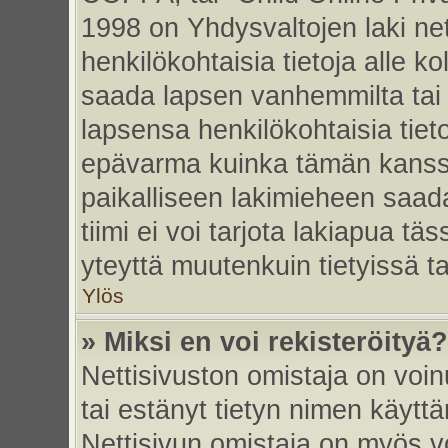
1998 on Yhdysvaltojen laki nett
henkilökohtaisia tietoja alle k
saada lapsen vanhemmilta tai hu
lapsensa henkilökohtaisia tiet
epävarma kuinka tämän kanssa
paikalliseen lakimieheen saa
tiimi ei voi tarjota lakiapua tä
yteyttä muutenkuin tietyissä t
Ylös
» Miksi en voi rekisteröityä?
Nettisivuston omistaja on voinu
tai estänyt tietyn nimen käytt
Nettisivun omistaja on myös vo