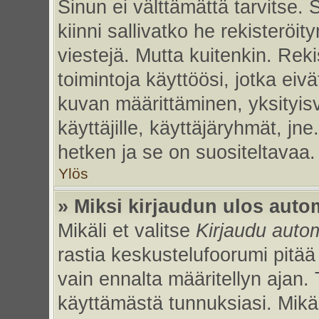
Sinun ei välttämättä tarvitse. 
kiinni sallivatko he rekisteröi
viestejä. Mutta kuitenkin. Rek
toimintoja käyttöösi, jotka eivät
kuvan määrittäminen, yksityisv
käyttäjille, käyttäjäryhmät, jn
hetken ja se on suositeltavaa.
Ylös
» Miksi kirjaudun ulos auto
Mikäli et valitse
Kirjaudu autom
rastia keskustelufoorumi pitää
vain ennalta määritellyn ajan. 
käyttämästä tunnuksiasi. Mikäl