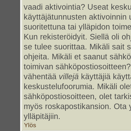
vaadi aktivointia? Useat kesku
käyttäjätunnusten aktivoinnin uu
suoritettuna tai ylläpidon toim
Kun rekisteröidyit. Siellä oli 
se tulee suorittaa. Mikäli sait 
ohjeita. Mikäli et saanut sähk
toimivan sähköpostiosoitteen?
vähentää
villejä
käyttäjiä käy
keskustelufoorumia. Mikäli ole
sähköpostiosoitteen, olet tarkis
myös roskapostikansion. Ota 
ylläpitäjiin.
Ylös