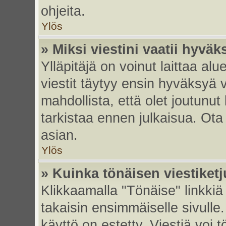
ohjeita.
Ylös
» Miksi viestini vaatii hyvä
Ylläpitäjä on voinut laittaa alu
viestit täytyy ensin hyväksyä 
mahdollista, että olet joutunut
tarkistaa ennen julkaisua. Ota y
asian.
Ylös
» Kuinka tönäisen viestiket
Klikkaamalla "Tönäise" linkkiä 
takaisin ensimmäiselle sivulle.
käyttö on estetty. Viestiä voi t