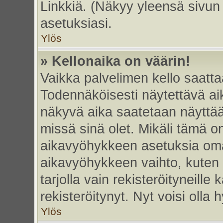
Linkkiä. (Näkyy yleensä sivun
asetuksiasi.
Ylös
» Kellonaika on väärin!
Vaikka palvelimen kello saatta
Todennäköisesti näytettävä ai
näkyvä aika saatetaan näyttä
missä sinä olet. Mikäli tämä o
aikavyöhykkeen asetuksia omas
aikavyöhykkeen vaihto, kuten 
tarjolla vain rekisteröityneille k
rekisteröitynyt. Nyt voisi olla h
Ylös