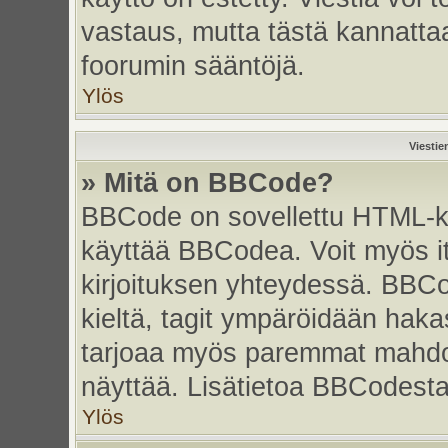
vastaus, mutta tästä kannattaa
foorumin sääntöjä.
Ylös
Viestie
» Mitä on BBCode?
BBCode on sovellettu HTML-kiel
käyttää BBCodea. Voit myös i
kirjoituksen yhteydessä. BBCo
kieltä, tagit ympäröidään hakasu
tarjoaa myös paremmat mahdoll
näyttää. Lisätietoa BBCodesta s
Ylös