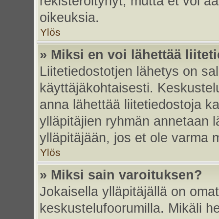
rekisteröitynyt, mutta et voi ää
oikeuksia.
Ylös
» Miksi en voi lähettää liite
Liitetiedostotjen lähetys on sal
käyttäjäkohtaisesti. Keskustelu
anna lähettää liitetiedostoja ka
ylläpitäjien ryhmän annetaan lä
ylläpitäjään, jos et ole varma mi
Ylös
» Miksi sain varoituksen?
Jokaisella ylläpitäjällä on oma
keskustelufoorumilla. Mikäli he