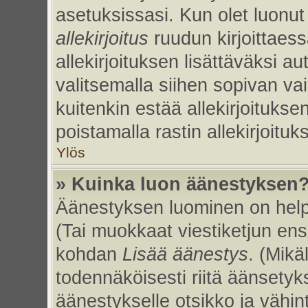
asetuksissasi. Kun olet luonut 
allekirjoitus
ruudun kirjoittaessa
allekirjoituksen lisättäväksi au
valitsemalla siihen sopivan va
kuitenkin estää allekirjoitukse
poistamalla rastin allekirjoituks
Ylös
» Kuinka luon äänestyksen
Äänestyksen luominen on helpp
(Tai muokkaat viestiketjun ens
kohdan
Lisää äänestys
. (Mikäl
todennäköisesti riitä äänsety
äänestykselle otsikko ja vähin