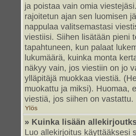
ja poistaa vain omia viestejäsi
rajoitetun ajan sen luomisen j
nappulaa valitsemastasi viesti
viestiisi. Siihen lisätään pie
tapahtuneen, kun palaat luke
lukumäärä, kuinka monta kert
näkyy vain, jos viestiin on jo v
ylläpitäjä muokkaa viestiä. (He
muokattu ja miksi). Huomaa, et
viestiä, jos siihen on vastattu.
Ylös
» Kuinka lisään allekirjoutk
Luo allekirjoitus käyttääksesi