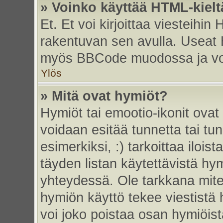
» Voinko käyttää HTML-kielt
Et. Et voi kirjoittaa viesteihin
rakentuvan sen avulla. Useat 
myös BBCode muodossa ja voit 
Ylös
» Mitä ovat hymiöt?
Hymiöt tai emootio-ikonit ovat 
voidaan esitää tunnetta tai tun
esimerkiksi, :) tarkoittaa iloista
täyden listan käytettävistä hym
yhteydessä. Ole tarkkana miten
hymiön käyttö tekee viestistä 
voi joko poistaa osan hymiöistä