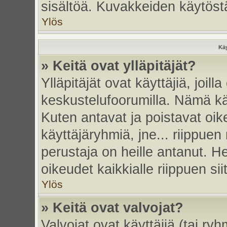
sisältöä. Kuvakkeiden käytöstä
Ylös
Käy
» Keitä ovat ylläpitäjät?
Ylläpitäjät ovat käyttäjiä, joi
keskustelufoorumilla. Nämä käy
Kuten antavat ja poistavat oikeu
käyttäjäryhmiä, jne... riippue
perustaja on heille antanut. He
oikeudet kaikkialle riippuen sii
Ylös
» Keitä ovat valvojat?
Valvojat ovat käyttäjiä (tai ry