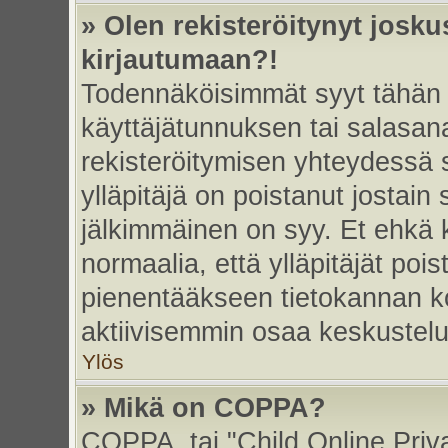
» Olen rekisteröitynyt josk
kirjautumaan?!
Todennäköisimmät syyt tähän 
käyttäjätunnuksen tai salasan
rekisteröitymisen yhteydessä s
ylläpitäjä on poistanut jostain
jälkimmäinen on syy. Et ehkä k
normaalia, että ylläpitäjät poist
pienentääkseen tietokannan ko
aktiivisemmin osaa keskustelu
Ylös
» Mikä on COPPA?
COPPA, tai "Child Online Priv