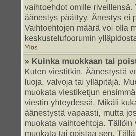
vaihtoehdot omille riveillensä.
äänestys päättyy. Änestys ei p
Vaihtoehtojen määrä voi olla my
keskustelufoorumin ylläpidost
Ylös
» Kuinka muokkaan tai pois
Kuten viestitkin. Äänestystä 
luoja, valvoja tai ylläpitäjä. 
muokata viestiketjun ensimmäi
viestin yhteydessä. Mikäli kuk
äänestystä vapaasti, mutta jos
muokata vaihtoehtoja. Tällöin va
muokata tai poistaa sen. Täll