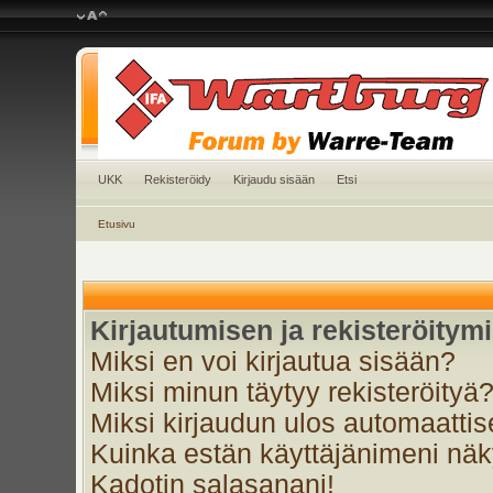
UKK
Rekisteröidy
Kirjaudu sisään
Etsi
Etusivu
Kirjautumisen ja rekisteröitym
Miksi en voi kirjautua sisään?
Miksi minun täytyy rekisteröityä
Miksi kirjaudun ulos automaattis
Kuinka estän käyttäjänimeni näky
Kadotin salasanani!