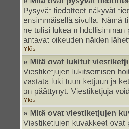
» Mitä ovat pysyvät tiedotte
Pysyvät tiedotteet näkyvät tied
ensimmäisellä sivulla. Nämä ti
ne tulisi lukea mhdollisimman p
antavat oikeuden näiden lähe
Ylös
» Mitä ovat lukitut viestiketj
Viestiketjujen lukitsemisen hoit
vastata lukittuun ketjuun ja k
on päättynyt. Viestiketjuja vo
Ylös
» Mitä ovat viestiketjujen k
Viestiketjujen kuvakkeet ovat pi