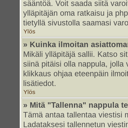
sääntöä. Voit saada siitä var
ylläpitäjän oma ratkaisu ja p
tietyllä sivustolla saamasi va
Ylös
» Kuinka ilmoitan asiattoman
Mikäli ylläpitäjä sallii. Katso s
siinä pitäisi olla nappula, joll
klikkaus ohjaa eteenpäin ilmoi
lisätiedot.
Ylös
» Mitä "Tallenna" nappula t
Tämä antaa tallentaa viestisi
Ladataksesi tallennetun viesti