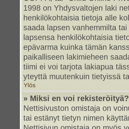
1998 on Yhdysvaltojen laki nett
henkilökohtaisia tietoja alle k
saada lapsen vanhemmilta tai hu
lapsensa henkilökohtaisia tiet
epävarma kuinka tämän kanssa
paikalliseen lakimieheen saa
tiimi ei voi tarjota lakiapua tä
yteyttä muutenkuin tietyissä t
Ylös
» Miksi en voi rekisteröityä?
Nettisivuston omistaja on voinu
tai estänyt tietyn nimen käytt
Nettisivun omistaja on myös vo