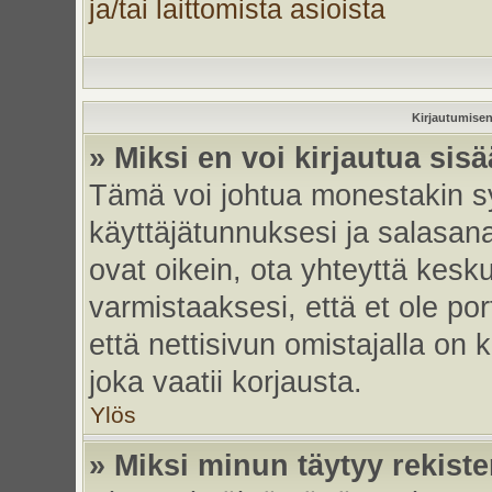
ja/tai laittomista asioista
Kirjautumisen
» Miksi en voi kirjautua sis
Tämä voi johtua monestakin sy
käyttäjätunnuksesi ja salasanas
ovat oikein, ota yhteyttä kesk
varmistaaksesi, että et ole por
että nettisivun omistajalla on 
joka vaatii korjausta.
Ylös
» Miksi minun täytyy rekiste