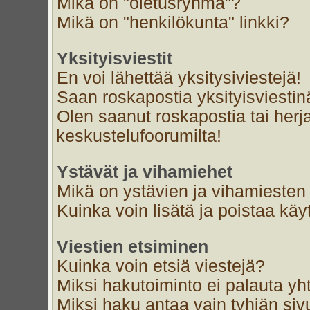
Mikä on "oletusryhmä"?
Mikä on "henkilökunta" linkki?
Yksityisviestit
En voi lähettää yksitysiviestejä!
Saan roskapostia yksityisviestin
Olen saanut roskapostia tai herja
keskustelufoorumilta!
Ystävät ja vihamiehet
Mikä on ystävien ja vihamiesten 
Kuinka voin lisätä ja poistaa käyt
Viestien etsiminen
Kuinka voin etsiä viestejä?
Miksi hakutoiminto ei palauta yh
Miksi haku antaa vain tyhjän siv