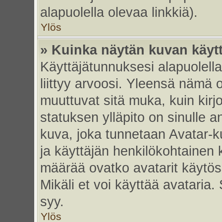
alapuolella olevaa linkkiä).
Ylös
» Kuinka näytän kuvan käyt
Käyttäjätunnuksesi alapuolell
liittyy arvoosi. Yleensä nämä ov
muuttuvat sitä muka, kuin kirj
statuksen ylläpito on sinulle a
kuva, joka tunnetaan Avatar-
ja käyttäjän henkilökohtainen 
määrää ovatko avatarit käytöss
Mikäli et voi käyttää avataria.
syy.
Ylös