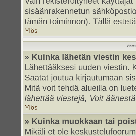
Vain rekisteröityneet käyttäjät
sisäänrakennetun sähköpostiohje
tämän toiminnon). Tällä estetä
Ylös
Viest
» Kuinka lähetän viestin ke
Lähettääksesi uuden viestin. 
Saatat joutua kirjautumaan sis
Mitä voit tehdä alueilla on luet
lähettää viestejä, Voit äänestä
Ylös
» Kuinka muokkaan tai poist
Mikäli et ole keskustelufoorumi