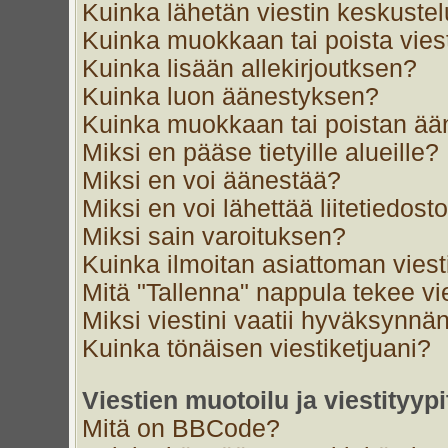
Kuinka lähetän viestin keskustel
Kuinka muokkaan tai poista vies
Kuinka lisään allekirjoutksen?
Kuinka luon äänestyksen?
Kuinka muokkaan tai poistan ä
Miksi en pääse tietyille alueille?
Miksi en voi äänestää?
Miksi en voi lähettää liitetiedost
Miksi sain varoituksen?
Kuinka ilmoitan asiattoman viest
Mitä "Tallenna" nappula tekee v
Miksi viestini vaatii hyväksynnä
Kuinka tönäisen viestiketjuani?
Viestien muotoilu ja viestityypi
Mitä on BBCode?