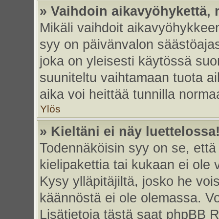
» Vaihdoin aikavyöhykettä, m
Mikäli vaihdoit aikavyöhykkee
syy on päivänvalon säästöajas
joka on yleisesti käytössä su
suuniteltu vaihtamaan tuota ai
aika voi heittää tunnilla norma
Ylös
» Kieltäni ei näy luettelossa
Todennäköisin syy on se, että 
kielipakettia tai kukaan ei ole 
Kysy ylläpitäjiltä, josko he vo
käännöstä ei ole olemassa. Vo
Lisätietoja tästä saat phpBB R