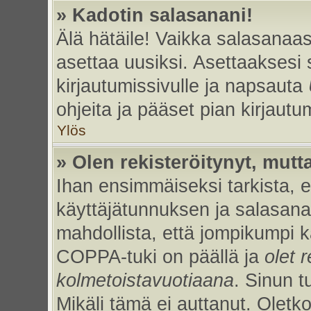
» Kadotin salasanani!
Älä hätäile! Vaikka salasanaas
asettaa uusiksi. Asettaaksesi
kirjautumissivulle ja napsauta
ohjeita ja pääset pian kirjaut
Ylös
» Olen rekisteröitynyt, mutta
Ihan ensimmäiseksi tarkista, et
käyttäjätunnuksen ja salasan
mahdollista, että jompikumpi k
COPPA-tuki on päällä ja
olet r
kolmetoistavuotiaana
. Sinun t
Mikäli tämä ei auttanut. Oletk