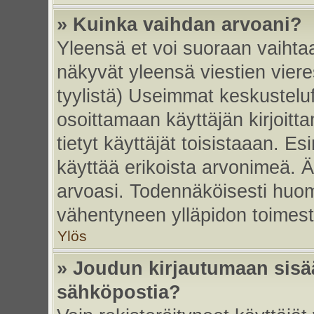
» Kuinka vaihdan arvoani?
Yleensä et voi suoraan vaihta
näkyvät yleensä viestien vier
tyylistä) Useimmat keskustelu
osoittamaan käyttäjän kirjoitt
tietyt käyttäjät toisistaaan. Esi
käyttää erikoista arvonimeä. Äl
arvoasi. Todennäköisesti huom
vähentyneen ylläpidon toimest
Ylös
» Joudun kirjautumaan sisää
sähköpostia?