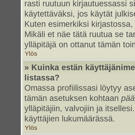
rasti ruutuun kirjautuessassi s
käytettäväksi, jos käytät julk
Kuten esimerkiksi kirjastossa, 
Mikäli et näe tätä ruutua se ta
ylläpitäjä on ottanut tämän to
Ylös
» Kuinka estän käyttäjänime
listassa?
Omassa profiilissasi löytyy a
tämän asetuksen kohtaan
pää
ylläpitäjiin, valvojiin ja itselles
käyttäjien lukumäärässä.
Ylös