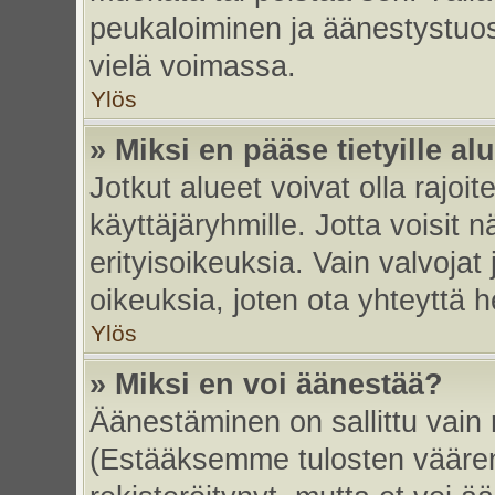
peukaloiminen ja äänestystuo
vielä voimassa.
Ylös
» Miksi en pääse tietyille alu
Jotkut alueet voivat olla rajoitett
käyttäjäryhmille. Jotta voisit nä
erityisoikeuksia. Vain valvojat 
oikeuksia, joten ota yhteyttä h
Ylös
» Miksi en voi äänestää?
Äänestäminen on sallittu vain re
(Estääksemme tulosten väärent