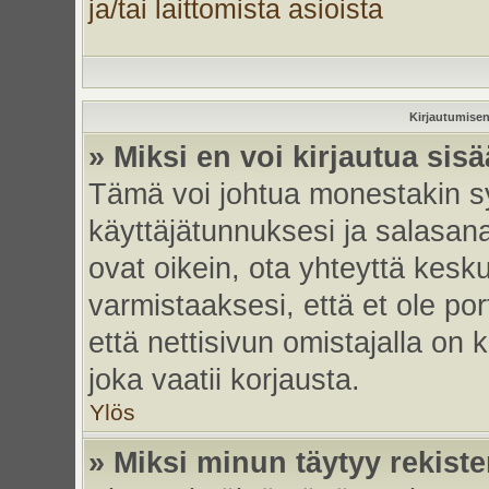
ja/tai laittomista asioista
Kirjautumisen
» Miksi en voi kirjautua sis
Tämä voi johtua monestakin sy
käyttäjätunnuksesi ja salasanas
ovat oikein, ota yhteyttä kesk
varmistaaksesi, että et ole por
että nettisivun omistajalla on 
joka vaatii korjausta.
Ylös
» Miksi minun täytyy rekiste