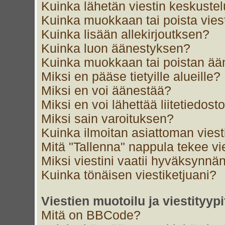
Kuinka lähetän viestin keskustel
Kuinka muokkaan tai poista vies
Kuinka lisään allekirjoutksen?
Kuinka luon äänestyksen?
Kuinka muokkaan tai poistan ä
Miksi en pääse tietyille alueille?
Miksi en voi äänestää?
Miksi en voi lähettää liitetiedost
Miksi sain varoituksen?
Kuinka ilmoitan asiattoman viest
Mitä "Tallenna" nappula tekee v
Miksi viestini vaatii hyväksynnä
Kuinka tönäisen viestiketjuani?
Viestien muotoilu ja viestityypi
Mitä on BBCode?