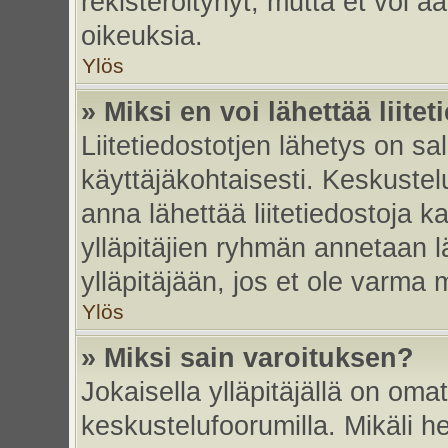
rekisteröitynyt, mutta et voi ää
oikeuksia.
Ylös
» Miksi en voi lähettää liite
Liitetiedostotjen lähetys on sal
käyttäjäkohtaisesti. Keskustelu
anna lähettää liitetiedostoja ka
ylläpitäjien ryhmän annetaan lä
ylläpitäjään, jos et ole varma mi
Ylös
» Miksi sain varoituksen?
Jokaisella ylläpitäjällä on oma
keskustelufoorumilla. Mikäli he