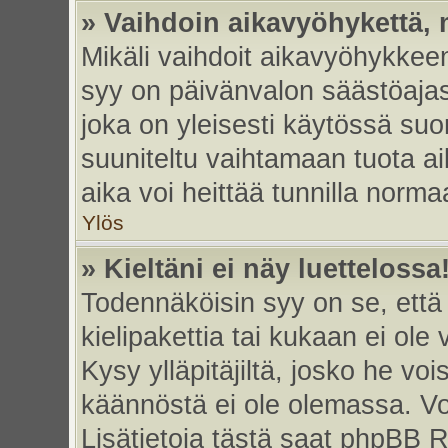
» Vaihdoin aikavyöhykettä, m
Mikäli vaihdoit aikavyöhykkee
syy on päivänvalon säästöajas
joka on yleisesti käytössä su
suuniteltu vaihtamaan tuota ai
aika voi heittää tunnilla norma
Ylös
» Kieltäni ei näy luettelossa
Todennäköisin syy on se, että 
kielipakettia tai kukaan ei ole 
Kysy ylläpitäjiltä, josko he vo
käännöstä ei ole olemassa. Vo
Lisätietoja tästä saat phpBB R