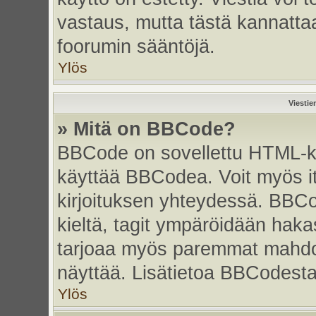
vastaus, mutta tästä kannattaa
foorumin sääntöjä.
Ylös
Viestie
» Mitä on BBCode?
BBCode on sovellettu HTML-kiel
käyttää BBCodea. Voit myös i
kirjoituksen yhteydessä. BBCo
kieltä, tagit ympäröidään hakasu
tarjoaa myös paremmat mahdoll
näyttää. Lisätietoa BBCodesta s
Ylös