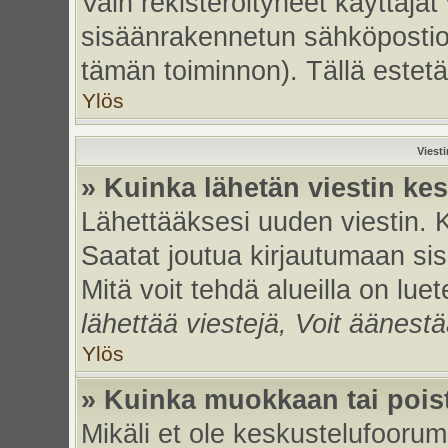
Vain rekisteröityneet käyttäjät
sisäänrakennetun sähköpostiohje
tämän toiminnon). Tällä estetä
Ylös
Viest
» Kuinka lähetän viestin ke
Lähettääksesi uuden viestin. 
Saatat joutua kirjautumaan sis
Mitä voit tehdä alueilla on luet
lähettää viestejä, Voit äänestä
Ylös
» Kuinka muokkaan tai poist
Mikäli et ole keskustelufoorumi