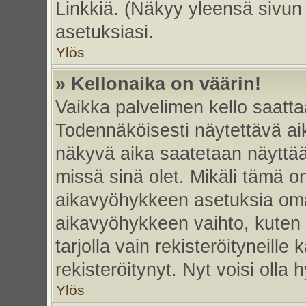
Linkkiä. (Näkyy yleensä sivun
asetuksiasi.
Ylös
» Kellonaika on väärin!
Vaikka palvelimen kello saatta
Todennäköisesti näytettävä ai
näkyvä aika saatetaan näyttä
missä sinä olet. Mikäli tämä o
aikavyöhykkeen asetuksia omas
aikavyöhykkeen vaihto, kuten 
tarjolla vain rekisteröityneille k
rekisteröitynyt. Nyt voisi olla h
Ylös