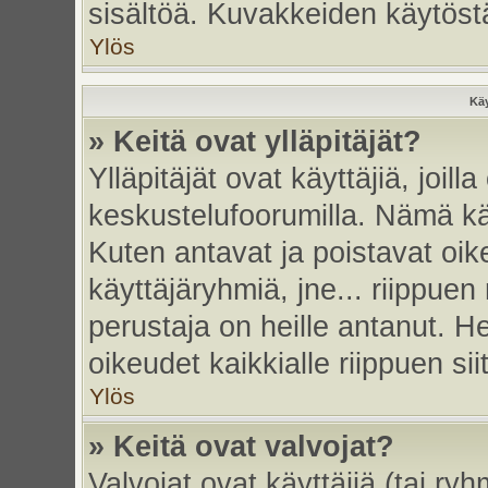
sisältöä. Kuvakkeiden käytöstä
Ylös
Käy
» Keitä ovat ylläpitäjät?
Ylläpitäjät ovat käyttäjiä, joi
keskustelufoorumilla. Nämä käy
Kuten antavat ja poistavat oikeu
käyttäjäryhmiä, jne... riippue
perustaja on heille antanut. He
oikeudet kaikkialle riippuen sii
Ylös
» Keitä ovat valvojat?
Valvojat ovat käyttäjiä (tai ry