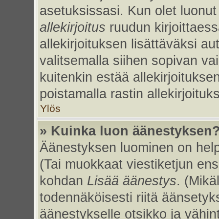
asetuksissasi. Kun olet luonut 
allekirjoitus
ruudun kirjoittaessa
allekirjoituksen lisättäväksi au
valitsemalla siihen sopivan va
kuitenkin estää allekirjoitukse
poistamalla rastin allekirjoituks
Ylös
» Kuinka luon äänestyksen
Äänestyksen luominen on helpp
(Tai muokkaat viestiketjun ens
kohdan
Lisää äänestys
. (Mikäl
todennäköisesti riitä äänsety
äänestykselle otsikko ja vähin