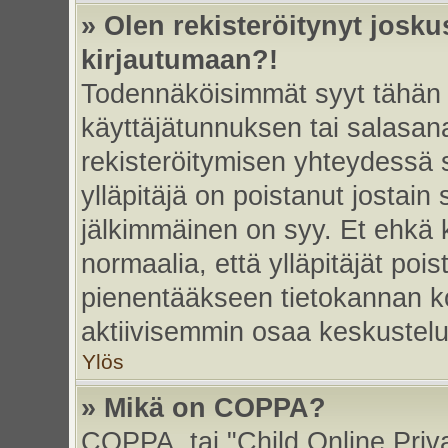
» Olen rekisteröitynyt josk
kirjautumaan?!
Todennäköisimmät syyt tähän 
käyttäjätunnuksen tai salasan
rekisteröitymisen yhteydessä s
ylläpitäjä on poistanut jostain
jälkimmäinen on syy. Et ehkä k
normaalia, että ylläpitäjät poist
pienentääkseen tietokannan ko
aktiivisemmin osaa keskustelu
Ylös
» Mikä on COPPA?
COPPA, tai "Child Online Priv