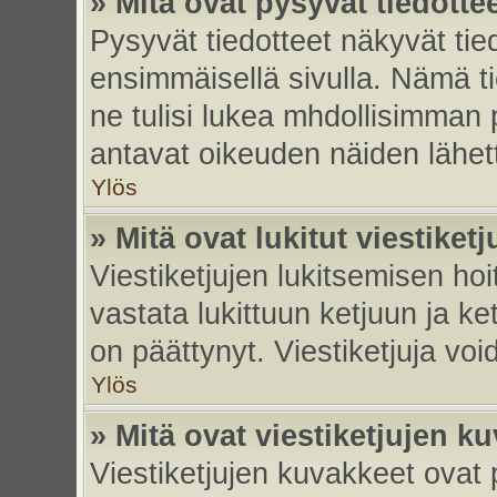
» Mitä ovat pysyvät tiedotte
Pysyvät tiedotteet näkyvät tied
ensimmäisellä sivulla. Nämä ti
ne tulisi lukea mhdollisimman p
antavat oikeuden näiden lähe
Ylös
» Mitä ovat lukitut viestiketj
Viestiketjujen lukitsemisen hoit
vastata lukittuun ketjuun ja k
on päättynyt. Viestiketjuja vo
Ylös
» Mitä ovat viestiketjujen k
Viestiketjujen kuvakkeet ovat pi