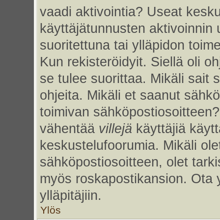
vaadi aktivointia? Useat kesku
käyttäjätunnusten aktivoinnin uu
suoritettuna tai ylläpidon toim
Kun rekisteröidyit. Siellä oli 
se tulee suorittaa. Mikäli sait 
ohjeita. Mikäli et saanut sähk
toimivan sähköpostiosoitteen?
vähentää
villejä
käyttäjiä käy
keskustelufoorumia. Mikäli ole
sähköpostiosoitteen, olet tarkis
myös roskapostikansion. Ota 
ylläpitäjiin.
Ylös