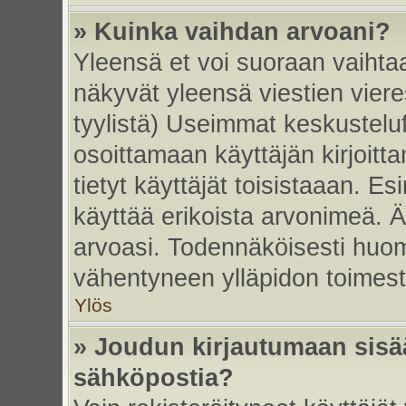
» Kuinka vaihdan arvoani?
Yleensä et voi suoraan vaihta
näkyvät yleensä viestien vier
tyylistä) Useimmat keskustelu
osoittamaan käyttäjän kirjoitt
tietyt käyttäjät toisistaaan. Esi
käyttää erikoista arvonimeä. Äl
arvoasi. Todennäköisesti huom
vähentyneen ylläpidon toimest
Ylös
» Joudun kirjautumaan sisää
sähköpostia?