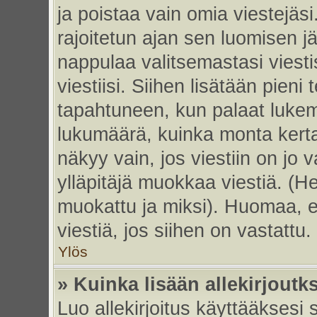
ja poistaa vain omia viestejäsi
rajoitetun ajan sen luomisen j
nappulaa valitsemastasi viesti
viestiisi. Siihen lisätään pie
tapahtuneen, kun palaat luke
lukumäärä, kuinka monta kert
näkyy vain, jos viestiin on jo v
ylläpitäjä muokkaa viestiä. (He
muokattu ja miksi). Huomaa, et
viestiä, jos siihen on vastattu.
Ylös
» Kuinka lisään allekirjoutk
Luo allekirjoitus käyttääksesi