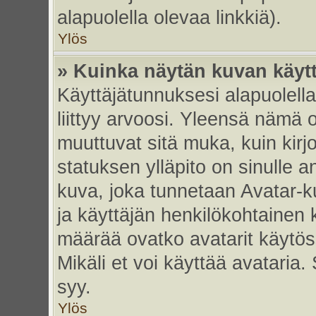
alapuolella olevaa linkkiä).
Ylös
» Kuinka näytän kuvan käyt
Käyttäjätunnuksesi alapuolell
liittyy arvoosi. Yleensä nämä ov
muuttuvat sitä muka, kuin kirj
statuksen ylläpito on sinulle a
kuva, joka tunnetaan Avatar-
ja käyttäjän henkilökohtainen 
määrää ovatko avatarit käytöss
Mikäli et voi käyttää avataria.
syy.
Ylös