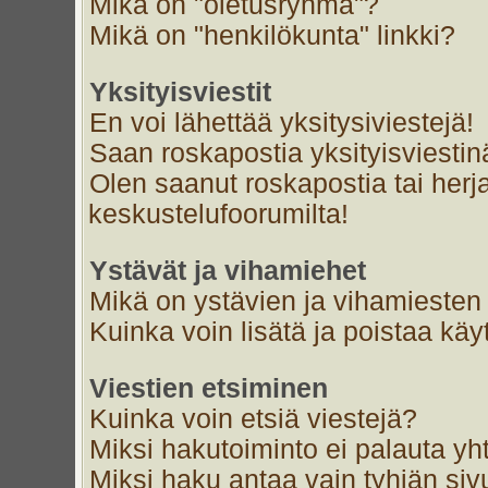
Mikä on "oletusryhmä"?
Mikä on "henkilökunta" linkki?
Yksityisviestit
En voi lähettää yksitysiviestejä!
Saan roskapostia yksityisviestin
Olen saanut roskapostia tai herja
keskustelufoorumilta!
Ystävät ja vihamiehet
Mikä on ystävien ja vihamiesten 
Kuinka voin lisätä ja poistaa käyt
Viestien etsiminen
Kuinka voin etsiä viestejä?
Miksi hakutoiminto ei palauta yh
Miksi haku antaa vain tyhjän siv