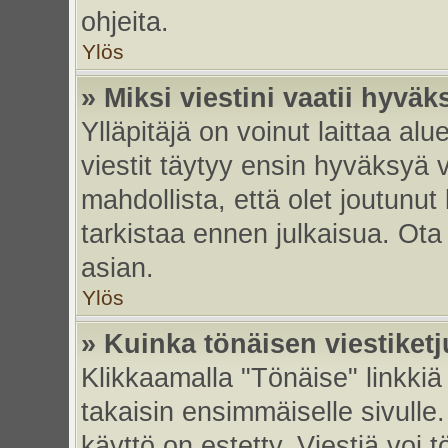
ohjeita.
Ylös
» Miksi viestini vaatii hyvä
Ylläpitäjä on voinut laittaa alu
viestit täytyy ensin hyväksyä 
mahdollista, että olet joutunut
tarkistaa ennen julkaisua. Ota y
asian.
Ylös
» Kuinka tönäisen viestiket
Klikkaamalla "Tönäise" linkkiä 
takaisin ensimmäiselle sivulle.
käyttö on estetty. Viestiä voi t