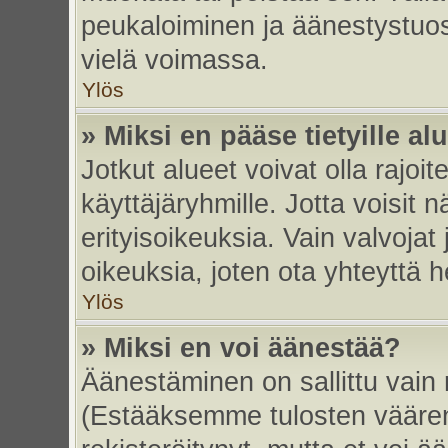
peukaloiminen ja äänestystuo
vielä voimassa.
Ylös
» Miksi en pääse tietyille alu
Jotkut alueet voivat olla rajoitett
käyttäjäryhmille. Jotta voisit nä
erityisoikeuksia. Vain valvojat 
oikeuksia, joten ota yhteyttä h
Ylös
» Miksi en voi äänestää?
Äänestäminen on sallittu vain re
(Estääksemme tulosten väärent