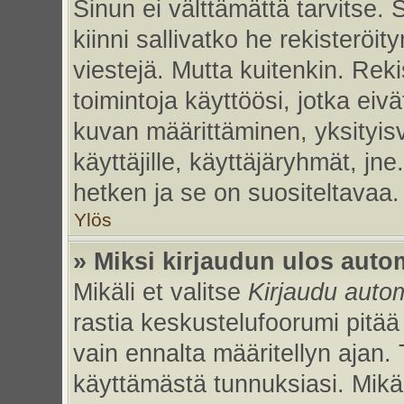
Sinun ei välttämättä tarvitse. 
kiinni sallivatko he rekisteröi
viestejä. Mutta kuitenkin. Rek
toimintoja käyttöösi, jotka eivät
kuvan määrittäminen, yksityisv
käyttäjille, käyttäjäryhmät, jn
hetken ja se on suositeltavaa.
Ylös
» Miksi kirjaudun ulos auto
Mikäli et valitse
Kirjaudu autom
rastia keskustelufoorumi pitää
vain ennalta määritellyn ajan. 
käyttämästä tunnuksiasi. Mikäl