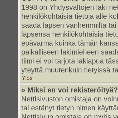
1998 on Yhdysvaltojen laki nett
henkilökohtaisia tietoja alle k
saada lapsen vanhemmilta tai hu
lapsensa henkilökohtaisia tiet
epävarma kuinka tämän kanssa
paikalliseen lakimieheen saa
tiimi ei voi tarjota lakiapua tä
yteyttä muutenkuin tietyissä t
Ylös
» Miksi en voi rekisteröityä?
Nettisivuston omistaja on voinu
tai estänyt tietyn nimen käytt
Nettisivun omistaja on myös vo