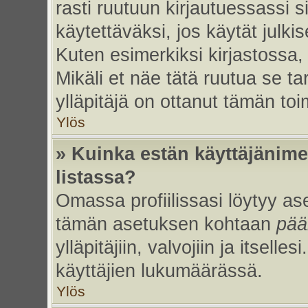
rasti ruutuun kirjautuessassi s
käytettäväksi, jos käytät julk
Kuten esimerkiksi kirjastossa, 
Mikäli et näe tätä ruutua se ta
ylläpitäjä on ottanut tämän to
Ylös
» Kuinka estän käyttäjänime
listassa?
Omassa profiilissasi löytyy a
tämän asetuksen kohtaan
pää
ylläpitäjiin, valvojiin ja itselles
käyttäjien lukumäärässä.
Ylös