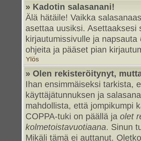
» Kadotin salasanani!
Älä hätäile! Vaikka salasanaas
asettaa uusiksi. Asettaaksesi
kirjautumissivulle ja napsauta
ohjeita ja pääset pian kirjaut
Ylös
» Olen rekisteröitynyt, mutta
Ihan ensimmäiseksi tarkista, et
käyttäjätunnuksen ja salasan
mahdollista, että jompikumpi k
COPPA-tuki on päällä ja
olet r
kolmetoistavuotiaana
. Sinun t
Mikäli tämä ei auttanut. Oletk