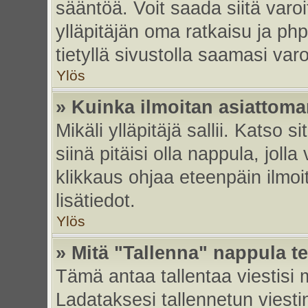
sääntöä. Voit saada siitä var
ylläpitäjän oma ratkaisu ja p
tietyllä sivustolla saamasi va
Ylös
» Kuinka ilmoitan asiattoman
Mikäli ylläpitäjä sallii. Katso s
siinä pitäisi olla nappula, joll
klikkaus ohjaa eteenpäin ilmoi
lisätiedot.
Ylös
» Mitä "Tallenna" nappula t
Tämä antaa tallentaa viestisi
Ladataksesi tallennetun viesti