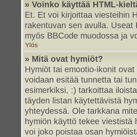
» Voinko käyttää HTML-kielt
Et. Et voi kirjoittaa viesteihin
rakentuvan sen avulla. Useat 
myös BBCode muodossa ja voit 
Ylös
» Mitä ovat hymiöt?
Hymiöt tai emootio-ikonit ovat 
voidaan esitää tunnetta tai tun
esimerkiksi, :) tarkoittaa iloista
täyden listan käytettävistä hym
yhteydessä. Ole tarkkana miten
hymiön käyttö tekee viestistä 
voi joko poistaa osan hymiöistä