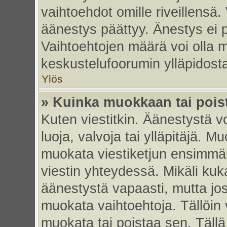
vaihtoehdot omille riveillensä.
äänestys päättyy. Änestys ei p
Vaihtoehtojen määrä voi olla my
keskustelufoorumin ylläpidost
Ylös
» Kuinka muokkaan tai pois
Kuten viestitkin. Äänestystä 
luoja, valvoja tai ylläpitäjä. 
muokata viestiketjun ensimmäi
viestin yhteydessä. Mikäli kuk
äänestystä vapaasti, mutta jos
muokata vaihtoehtoja. Tällöin va
muokata tai poistaa sen. Täll