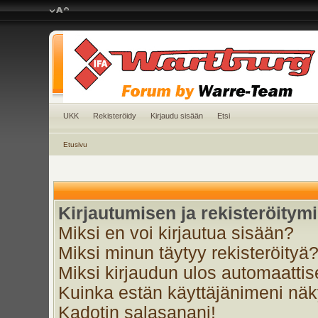
UKK
Rekisteröidy
Kirjaudu sisään
Etsi
Etusivu
Kirjautumisen ja rekisteröitym
Miksi en voi kirjautua sisään?
Miksi minun täytyy rekisteröityä
Miksi kirjaudun ulos automaattis
Kuinka estän käyttäjänimeni näky
Kadotin salasanani!