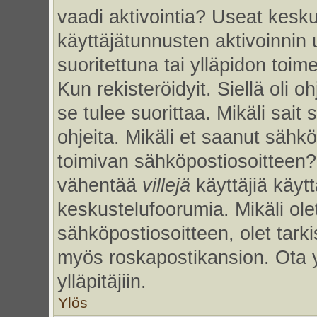
vaadi aktivointia? Useat kesku
käyttäjätunnusten aktivoinnin uu
suoritettuna tai ylläpidon toim
Kun rekisteröidyit. Siellä oli 
se tulee suorittaa. Mikäli sait 
ohjeita. Mikäli et saanut sähk
toimivan sähköpostiosoitteen?
vähentää
villejä
käyttäjiä käy
keskustelufoorumia. Mikäli ole
sähköpostiosoitteen, olet tarkis
myös roskapostikansion. Ota 
ylläpitäjiin.
Ylös