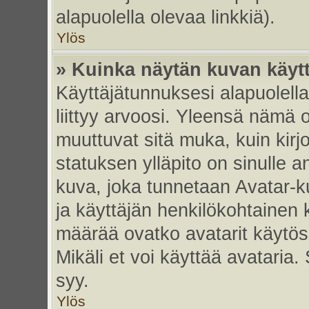
alapuolella olevaa linkkiä).
Ylös
» Kuinka näytän kuvan käyt
Käyttäjätunnuksesi alapuolell
liittyy arvoosi. Yleensä nämä ov
muuttuvat sitä muka, kuin kirj
statuksen ylläpito on sinulle a
kuva, joka tunnetaan Avatar-
ja käyttäjän henkilökohtainen 
määrää ovatko avatarit käytöss
Mikäli et voi käyttää avataria.
syy.
Ylös