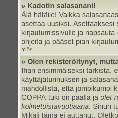
» Kadotin salasanani!
Älä hätäile! Vaikka salasanaas
asettaa uusiksi. Asettaaksesi
kirjautumissivulle ja napsauta
ohjeita ja pääset pian kirjaut
Ylös
» Olen rekisteröitynyt, mutta
Ihan ensimmäiseksi tarkista, et
käyttäjätunnuksen ja salasan
mahdollista, että jompikumpi k
COPPA-tuki on päällä ja
olet r
kolmetoistavuotiaana
. Sinun t
Mikäli tämä ei auttanut. Oletk