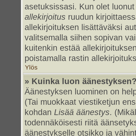
asetuksissasi. Kun olet luonut 
allekirjoitus
ruudun kirjoittaessa
allekirjoituksen lisättäväksi au
valitsemalla siihen sopivan va
kuitenkin estää allekirjoitukse
poistamalla rastin allekirjoituks
Ylös
» Kuinka luon äänestyksen
Äänestyksen luominen on helpp
(Tai muokkaat viestiketjun ens
kohdan
Lisää äänestys
. (Mikäl
todennäköisesti riitä äänsety
äänestykselle otsikko ja vähin