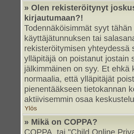
» Olen rekisteröitynyt josk
kirjautumaan?!
Todennäköisimmät syyt tähän 
käyttäjätunnuksen tai salasan
rekisteröitymisen yhteydessä s
ylläpitäjä on poistanut jostain
jälkimmäinen on syy. Et ehkä k
normaalia, että ylläpitäjät poist
pienentääkseen tietokannan ko
aktiivisemmin osaa keskustelu
Ylös
» Mikä on COPPA?
COPPA, tai "Child Online Priv