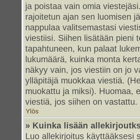
ja poistaa vain omia viestejäsi
rajoitetun ajan sen luomisen j
nappulaa valitsemastasi viesti
viestiisi. Siihen lisätään pie
tapahtuneen, kun palaat luke
lukumäärä, kuinka monta kert
näkyy vain, jos viestiin on jo v
ylläpitäjä muokkaa viestiä. (He
muokattu ja miksi). Huomaa, et
viestiä, jos siihen on vastattu.
Ylös
» Kuinka lisään allekirjoutk
Luo allekirjoitus käyttääksesi