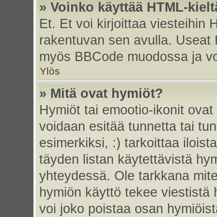
» Voinko käyttää HTML-kielt
Et. Et voi kirjoittaa viesteihin
rakentuvan sen avulla. Useat 
myös BBCode muodossa ja voit 
Ylös
» Mitä ovat hymiöt?
Hymiöt tai emootio-ikonit ovat 
voidaan esitää tunnetta tai tun
esimerkiksi, :) tarkoittaa iloista
täyden listan käytettävistä hym
yhteydessä. Ole tarkkana miten
hymiön käyttö tekee viestistä 
voi joko poistaa osan hymiöistä