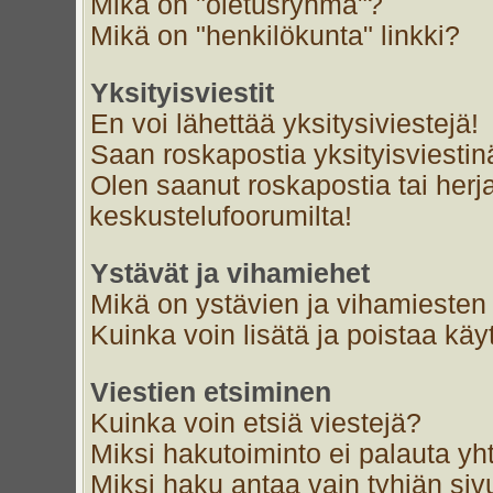
Mikä on "oletusryhmä"?
Mikä on "henkilökunta" linkki?
Yksityisviestit
En voi lähettää yksitysiviestejä!
Saan roskapostia yksityisviestin
Olen saanut roskapostia tai herja
keskustelufoorumilta!
Ystävät ja vihamiehet
Mikä on ystävien ja vihamiesten 
Kuinka voin lisätä ja poistaa käyt
Viestien etsiminen
Kuinka voin etsiä viestejä?
Miksi hakutoiminto ei palauta yh
Miksi haku antaa vain tyhjän siv