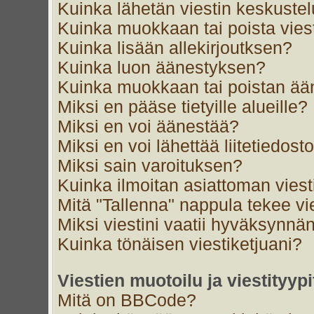
Kuinka lähetän viestin keskustel
Kuinka muokkaan tai poista vies
Kuinka lisään allekirjoutksen?
Kuinka luon äänestyksen?
Kuinka muokkaan tai poistan ä
Miksi en pääse tietyille alueille?
Miksi en voi äänestää?
Miksi en voi lähettää liitetiedost
Miksi sain varoituksen?
Kuinka ilmoitan asiattoman viest
Mitä "Tallenna" nappula tekee v
Miksi viestini vaatii hyväksynnä
Kuinka tönäisen viestiketjuani?
Viestien muotoilu ja viestityypi
Mitä on BBCode?