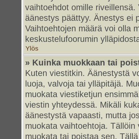
vaihtoehdot omille riveillensä.
äänestys päättyy. Änestys ei p
Vaihtoehtojen määrä voi olla my
keskustelufoorumin ylläpidost
Ylös
» Kuinka muokkaan tai pois
Kuten viestitkin. Äänestystä 
luoja, valvoja tai ylläpitäjä. 
muokata viestiketjun ensimmäi
viestin yhteydessä. Mikäli kuk
äänestystä vapaasti, mutta jos
muokata vaihtoehtoja. Tällöin va
muokata tai poistaa sen. Täll