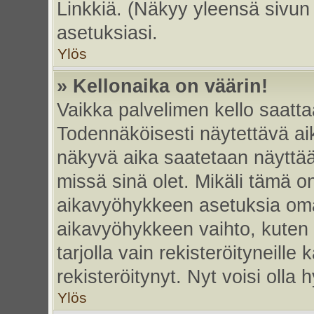
Linkkiä. (Näkyy yleensä sivun
asetuksiasi.
Ylös
» Kellonaika on väärin!
Vaikka palvelimen kello saatta
Todennäköisesti näytettävä ai
näkyvä aika saatetaan näyttä
missä sinä olet. Mikäli tämä o
aikavyöhykkeen asetuksia omas
aikavyöhykkeen vaihto, kuten 
tarjolla vain rekisteröityneille k
rekisteröitynyt. Nyt voisi olla h
Ylös