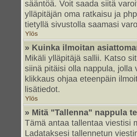
sääntöä. Voit saada siitä var
ylläpitäjän oma ratkaisu ja p
tietyllä sivustolla saamasi va
Ylös
» Kuinka ilmoitan asiattoman
Mikäli ylläpitäjä sallii. Katso s
siinä pitäisi olla nappula, joll
klikkaus ohjaa eteenpäin ilmoi
lisätiedot.
Ylös
» Mitä "Tallenna" nappula t
Tämä antaa tallentaa viestisi
Ladataksesi tallennetun viesti