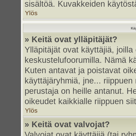
sisältöä. Kuvakkeiden käytöstä
Ylös
Käy
» Keitä ovat ylläpitäjät?
Ylläpitäjät ovat käyttäjiä, joi
keskustelufoorumilla. Nämä käy
Kuten antavat ja poistavat oikeu
käyttäjäryhmiä, jne... riippue
perustaja on heille antanut. He
oikeudet kaikkialle riippuen sii
Ylös
» Keitä ovat valvojat?
Valvojat ovat käyttäjiä (tai ry