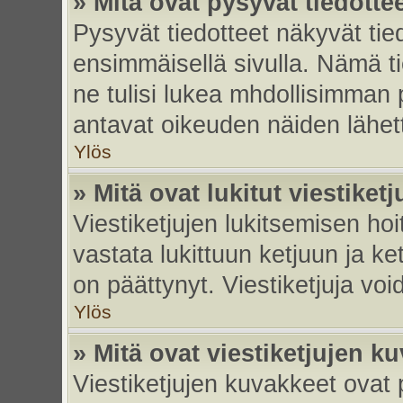
» Mitä ovat pysyvät tiedotte
Pysyvät tiedotteet näkyvät tied
ensimmäisellä sivulla. Nämä ti
ne tulisi lukea mhdollisimman p
antavat oikeuden näiden lähe
Ylös
» Mitä ovat lukitut viestiketj
Viestiketjujen lukitsemisen hoit
vastata lukittuun ketjuun ja k
on päättynyt. Viestiketjuja vo
Ylös
» Mitä ovat viestiketjujen k
Viestiketjujen kuvakkeet ovat pi