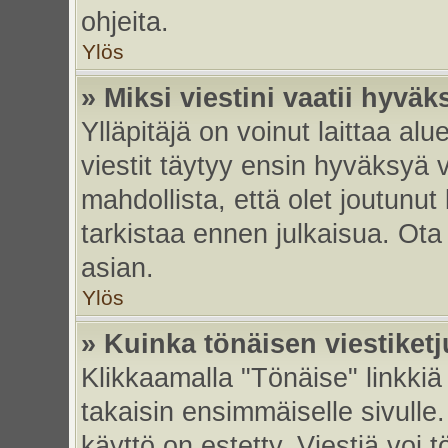
ohjeita.
Ylös
» Miksi viestini vaatii hyvä
Ylläpitäjä on voinut laittaa alu
viestit täytyy ensin hyväksyä 
mahdollista, että olet joutunut
tarkistaa ennen julkaisua. Ota y
asian.
Ylös
» Kuinka tönäisen viestiket
Klikkaamalla "Tönäise" linkkiä 
takaisin ensimmäiselle sivulle.
käyttö on estetty. Viestiä voi t