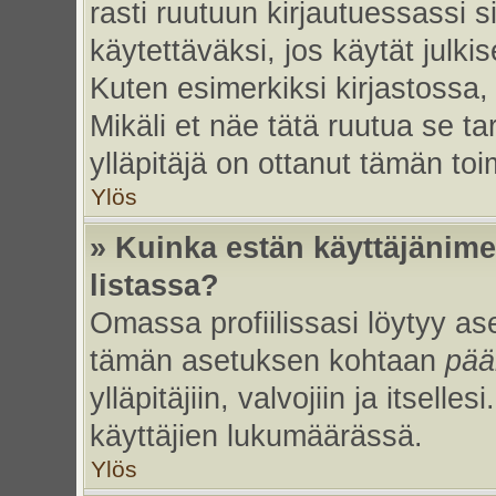
rasti ruutuun kirjautuessassi s
käytettäväksi, jos käytät julk
Kuten esimerkiksi kirjastossa, 
Mikäli et näe tätä ruutua se ta
ylläpitäjä on ottanut tämän to
Ylös
» Kuinka estän käyttäjänime
listassa?
Omassa profiilissasi löytyy a
tämän asetuksen kohtaan
pää
ylläpitäjiin, valvojiin ja itselles
käyttäjien lukumäärässä.
Ylös