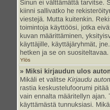
Sinun ei välttämättä tarvitse. 
kiinni sallivatko he rekisteröi
viestejä. Mutta kuitenkin. Rek
toimintoja käyttöösi, jotka eivät
kuvan määrittäminen, yksityisv
käyttäjille, käyttäjäryhmät, jn
hetken ja se on suositeltavaa.
Ylös
» Miksi kirjaudun ulos auto
Mikäli et valitse
Kirjaudu autom
rastia keskustelufoorumi pitää
vain ennalta määritellyn ajan. 
käyttämästä tunnuksiasi. Mikäl