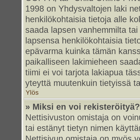
1998 on Yhdysvaltojen laki nett
henkilökohtaisia tietoja alle k
saada lapsen vanhemmilta tai hu
lapsensa henkilökohtaisia tiet
epävarma kuinka tämän kanssa
paikalliseen lakimieheen saa
tiimi ei voi tarjota lakiapua tä
yteyttä muutenkuin tietyissä t
Ylös
» Miksi en voi rekisteröityä?
Nettisivuston omistaja on voinu
tai estänyt tietyn nimen käytt
Nettisivun omistaja on myös vo