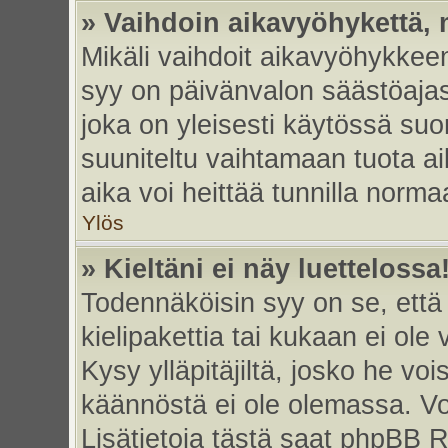
» Vaihdoin aikavyöhykettä, m
Mikäli vaihdoit aikavyöhykkee
syy on päivänvalon säästöajas
joka on yleisesti käytössä su
suuniteltu vaihtamaan tuota ai
aika voi heittää tunnilla norma
Ylös
» Kieltäni ei näy luettelossa
Todennäköisin syy on se, että 
kielipakettia tai kukaan ei ole 
Kysy ylläpitäjiltä, josko he vo
käännöstä ei ole olemassa. Vo
Lisätietoja tästä saat phpBB R