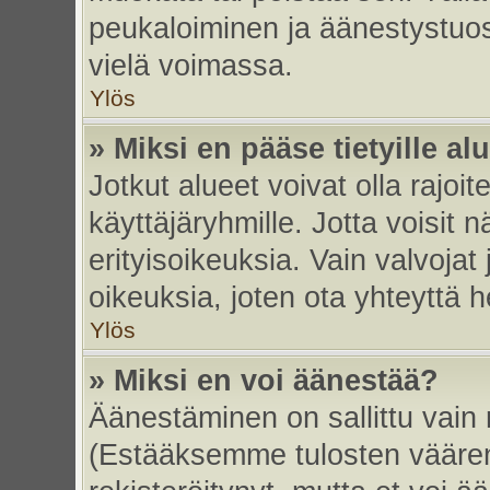
peukaloiminen ja äänestystuo
vielä voimassa.
Ylös
» Miksi en pääse tietyille alu
Jotkut alueet voivat olla rajoitett
käyttäjäryhmille. Jotta voisit nä
erityisoikeuksia. Vain valvojat 
oikeuksia, joten ota yhteyttä h
Ylös
» Miksi en voi äänestää?
Äänestäminen on sallittu vain re
(Estääksemme tulosten väärent