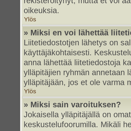
rekisteröitynyt, mutta et voi ää
oikeuksia.
Ylös
» Miksi en voi lähettää liite
Liitetiedostotjen lähetys on sal
käyttäjäkohtaisesti. Keskustelu
anna lähettää liitetiedostoja ka
ylläpitäjien ryhmän annetaan lä
ylläpitäjään, jos et ole varma mi
Ylös
» Miksi sain varoituksen?
Jokaisella ylläpitäjällä on oma
keskustelufoorumilla. Mikäli he