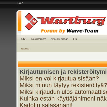
UKK
Rekisteröidy
Kirjaudu sisään
Etsi
Etusivu
Kirjautumisen ja rekisteröitym
Miksi en voi kirjautua sisään?
Miksi minun täytyy rekisteröityä
Miksi kirjaudun ulos automaattis
Kuinka estän käyttäjänimeni näky
Kadotin salasanani!