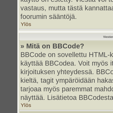
vastaus, mutta tästä kannattaa
foorumin sääntöjä.
Ylös
Viestie
» Mitä on BBCode?
BBCode on sovellettu HTML-kiel
käyttää BBCodea. Voit myös i
kirjoituksen yhteydessä. BBCo
kieltä, tagit ympäröidään hakasu
tarjoaa myös paremmat mahdoll
näyttää. Lisätietoa BBCodesta s
Ylös