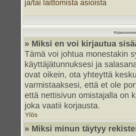
ja/tai laittomista asioista
Kirjautumisen
» Miksi en voi kirjautua sis
Tämä voi johtua monestakin sy
käyttäjätunnuksesi ja salasanas
ovat oikein, ota yhteyttä kesk
varmistaaksesi, että et ole por
että nettisivun omistajalla on 
joka vaatii korjausta.
Ylös
» Miksi minun täytyy rekiste