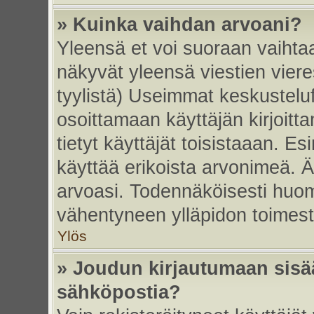
» Kuinka vaihdan arvoani?
Yleensä et voi suoraan vaihta
näkyvät yleensä viestien vier
tyylistä) Useimmat keskustelu
osoittamaan käyttäjän kirjoitt
tietyt käyttäjät toisistaaan. Esi
käyttää erikoista arvonimeä. Äl
arvoasi. Todennäköisesti huom
vähentyneen ylläpidon toimest
Ylös
» Joudun kirjautumaan sisää
sähköpostia?