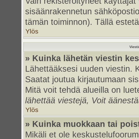
Vain rekisteröityneet käyttäjät
sisäänrakennetun sähköpostiohje
tämän toiminnon). Tällä estetä
Ylös
Viest
» Kuinka lähetän viestin ke
Lähettääksesi uuden viestin. 
Saatat joutua kirjautumaan sis
Mitä voit tehdä alueilla on luet
lähettää viestejä, Voit äänestä
Ylös
» Kuinka muokkaan tai poist
Mikäli et ole keskustelufoorumi