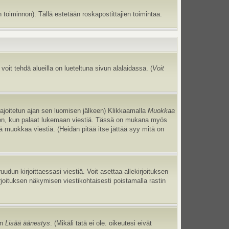
 toiminnon). Tällä estetään roskapostittajien toimintaa.
oit tehdä alueilla on lueteltuna sivun alalaidassa. (
Voit
 rajoitetun ajan sen luomisen jälkeen) Klikkaamalla
Muokkaa
uneen, kun palaat lukemaan viestiä. Tässä on mukana myös
jä muokkaa viestiä. (Heidän pitää itse jättää syy mitä on
uudun kirjoittaessasi viestiä. Voit asettaa allekirjoituksen
irjoituksen näkymisen viestikohtaisesti poistamalla rastin
an
Lisää äänestys
. (Mikäli tätä ei ole. oikeutesi eivät