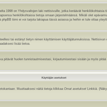
ta 1998 on Yhdysvaltojen laki nettisivuille, jotka keräävät henkilökohtaisia t
aa lapsensa henkilökohtaisia tietoja omaan järjestelmäänsä. Mikäli olet epävar
hpBB tiimi ei voi tarjota lakiapua tässä asiassa ja heihin ei tule ottaa yteyt
itteellesi tai estänyt tietyn nimen käyttämisen käyttäjätunnuksissa. Nettisiv
aadaksesi lisää tietoa.
 pitävät huolen tunnistautmisestasi, kirjautumisestasi sisään ja myös pitää kir
Käyttäjän asetukset
tietokantaan. Muuttaaksesi näitä tietoja klikkaa
Omat asetukset
Linkkiä. (Näky