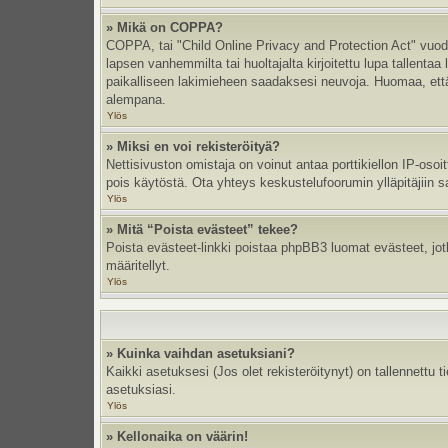
» Mikä on COPPA?
COPPA, tai "Child Online Privacy and Protection Act" vuodel
lapsen vanhemmilta tai huoltajalta kirjoitettu lupa tallent
paikalliseen lakimieheen saadaksesi neuvoja. Huomaa, että p
alempana.
Ylös
» Miksi en voi rekisteröityä?
Nettisivuston omistaja on voinut antaa porttikiellon IP-oso
pois käytöstä. Ota yhteys keskustelufoorumin ylläpitäjiin s
Ylös
» Mitä “Poista evästeet” tekee?
Poista evästeet-linkki poistaa phpBB3 luomat evästeet, jotka
määritellyt.
Ylös
» Kuinka vaihdan asetuksiani?
Kaikki asetuksesi (Jos olet rekisteröitynyt) on tallennettu 
asetuksiasi.
Ylös
» Kellonaika on väärin!