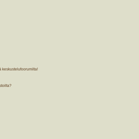
ä keskustelufoorumilta!
stoilta?