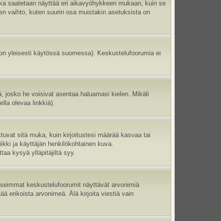
aika saatetaan näyttää eri aikavyöhykkeen mukaan, kuin se
en vaihto, kuten suurin osa muistakin asetuksista on
 on yleisesti käytössä suomessa). Keskustelufoorumia ei
ltä, josko he voisivat asentaa haluamasi kielen. Mikäli
lla olevaa linkkiä).
ttuvat sitä muka, kuin kirjoitustesi määrää kasvaa tai
ikki ja käyttäjän henkilökohtainen kuva.
aa kysyä ylläpitäjiltä syy.
 Useimmat keskustelufoorumit näyttävät arvonimiä
tää erikoista arvonimeä. Älä kirjoita viestiä vain