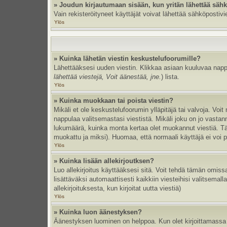
» Joudun kirjautumaan sisään, kun yritän lähettää säh
Vain rekisteröityneet käyttäjät voivat lähettää sähköpostivi
Ylös
» Kuinka lähetän viestin keskustelufoorumille?
Lähettääksesi uuden viestin. Klikkaa asiaan kuuluvaa nappul
lähettää viestejä, Voit äänestää, jne.
) lista.
Ylös
» Kuinka muokkaan tai poista viestin?
Mikäli et ole keskustelufoorumin ylläpitäjä tai valvoja. Vo
nappulaa valitsemastasi viestistä. Mikäli joku on jo vast
lukumäärä, kuinka monta kertaa olet muokannut viestiä. Tämä 
muokattu ja miksi). Huomaa, että normaali käyttäjä ei voi po
Ylös
» Kuinka lisään allekirjoutksen?
Luo allekirjoitus käyttääksesi sitä. Voit tehdä tämän omissa
lisättäväksi automaattisesti kaikkiin viesteihisi valitsemal
allekirjoituksesta, kun kirjoitat uutta viestiä)
Ylös
» Kuinka luon äänestyksen?
Äänestyksen luominen on helppoa. Kun olet kirjoittamassa 