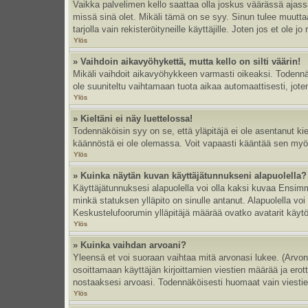
Vaikka palvelimen kello saattaa olla joskus väärässä ajas
missä sinä olet. Mikäli tämä on se syy. Sinun tulee muutt
tarjolla vain rekisteröityneille käyttäjille. Joten jos et ole jo
Ylös
» Vaihdoin aikavyöhykettä, mutta kello on silti väärin!
Mikäli vaihdoit aikavyöhykkeen varmasti oikeaksi. Todennä
ole suuniteltu vaihtamaan tuota aikaa automaattisesti, joten
Ylös
» Kieltäni ei näy luettelossa!
Todennäköisin syy on se, että yläpitäjä ei ole asentanut kiel
käännöstä ei ole olemassa. Voit vapaasti kääntää sen myös 
Ylös
» Kuinka näytän kuvan käyttäjätunnukseni alapuolella?
Käyttäjätunnuksesi alapuolella voi olla kaksi kuvaa Ensimmä
minkä statuksen ylläpito on sinulle antanut. Alapuolella v
Keskustelufoorumin ylläpitäjä määrää ovatko avatarit käytös
Ylös
» Kuinka vaihdan arvoani?
Yleensä et voi suoraan vaihtaa mitä arvonasi lukee. (Arvo
osoittamaan käyttäjän kirjoittamien viestien määrää ja erotta
nostaaksesi arvoasi. Todennäköisesti huomaat vain viesti
Ylös