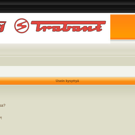
Usein kysyttyä
ssa?
?!