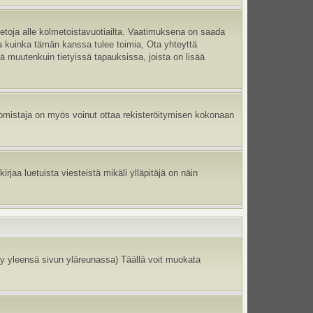
ietoja alle kolmetoistavuotiailta. Vaatimuksena on saada
ma kuinka tämän kanssa tulee toimia, Ota yhteyttä
tä muutenkuin tietyissä tapauksissa, joista on lisää
un omistaja on myös voinut ottaa rekisteröitymisen kokonaan
jaa luetuista viesteistä mikäli ylläpitäjä on näin
y yleensä sivun yläreunassa) Täällä voit muokata