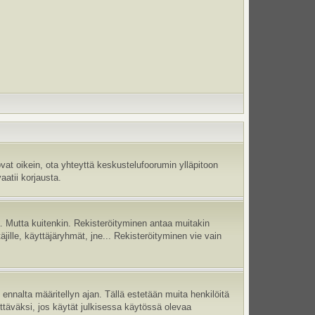
vat oikein, ota yhteyttä keskustelufoorumin ylläpitoon
aatii korjausta.
jä. Mutta kuitenkin. Rekisteröityminen antaa muitakin
täjille, käyttäjäryhmät, jne... Rekisteröityminen vie vain
ennalta määritellyn ajan. Tällä estetään muita henkilöitä
ettäväksi, jos käytät julkisessa käytössä olevaa