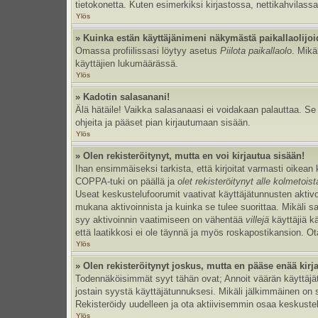
tietokonetta. Kuten esimerkiksi kirjastossa, nettikahvilassa
Ylös
» Kuinka estän käyttäjänimeni näkymästä paikallaolijoi
Omassa profiilissasi löytyy asetus
Piilota paikallaolo
. Mikä
käyttäjien lukumäärässä.
Ylös
» Kadotin salasanani!
Älä hätäile! Vaikka salasanaasi ei voidakaan palauttaa. S
ohjeita ja pääset pian kirjautumaan sisään.
Ylös
» Olen rekisteröitynyt, mutta en voi kirjautua sisään!
Ihan ensimmäiseksi tarkista, että kirjoitat varmasti oikea
COPPA-tuki on päällä ja
olet rekisteröitynyt alle kolmetois
Useat keskustelufoorumit vaativat käyttäjätunnusten aktivoinn
mukana aktivoinnista ja kuinka se tulee suorittaa. Mikäli s
syy aktivoinnin vaatimiseen on vähentää
villejä
käyttäjiä k
että laatikkosi ei ole täynnä ja myös roskapostikansion. Ota
Ylös
» Olen rekisteröitynyt joskus, mutta en pääse enää kir
Todennäköisimmät syyt tähän ovat; Annoit väärän käyttäjätu
jostain syystä käyttäjätunnuksesi. Mikäli jälkimmäinen on sy
Rekisteröidy uudelleen ja ota aktiivisemmin osaa keskustel
Ylös