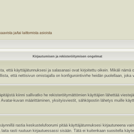
avista ja/tai laittomista asioista
Kirjautumisen ja rekisteröitymisen ongelmat
 että käyttäjätunnuksesi ja salasanasi ovat kirjoitettu oikein. Mikäli nämä o
sta, että nettisivun omistajalla on konfigurointivirhe heidän puolellaan, joka v
pitäjistä kiinni sallivatko he rekisteröitymättömien käyttäjien lähettää vieste
uten Avatar-kuvan määrittäminen, yksityisviestit, sähköpostin lähetys muille käyt
käynnillä
rastia keskustelufoorumi pitää käyttäjätunnuksesi kirjautuneena vain 
laita rasti ruutuun kirjautuessassi sisään. Tätä ei kuitenkaan suositella käyt