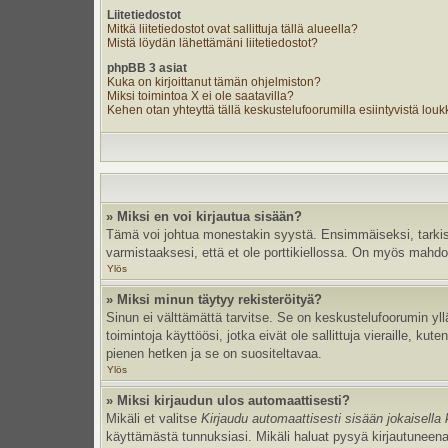
Liitetiedostot
Mitkä liitetiedostot ovat sallittuja tällä alueella?
Mistä löydän lähettämäni liitetiedostot?
phpBB 3 asiat
Kuka on kirjoittanut tämän ohjelmiston?
Miksi toimintoa X ei ole saatavilla?
Kehen otan yhteyttä tällä keskustelufoorumilla esiintyvistä loukka
» Miksi en voi kirjautua sisään?
Tämä voi johtua monestakin syystä. Ensimmäiseksi, tarkista,
varmistaaksesi, että et ole porttikiellossa. On myös mahdolli
Ylös
» Miksi minun täytyy rekisteröityä?
Sinun ei välttämättä tarvitse. Se on keskustelufoorumin yllä
toimintoja käyttöösi, jotka eivät ole sallittuja vieraille, k
pienen hetken ja se on suositeltavaa.
Ylös
» Miksi kirjaudun ulos automaattisesti?
Mikäli et valitse
Kirjaudu automaattisesti sisään jokaisella 
käyttämästä tunnuksiasi. Mikäli haluat pysyä kirjautuneena 