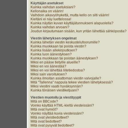
Käyttäjän asetukset
Kuinka vaihdan asetuksiani?
Kellonaika on väärin!
Vaihdoin aikavyöhykettä, mutta kello on silti väärin!
Kieltäni ei näy luettelossa!
Kuinka näytän kuvan käyttäjätunnukseni alapuolella?
Kuinka vaihdan arvoani?
Joudun kirjautumaan sisään, kun yritän lähettää sähköpostia?
Viestin lähetyksen ongelmat
Kuinka lähetän viestin keskustelufoorumille?
Kuinka muokkaan tai poista viestin?
Kuinka lisään allekirjoutksen?
Kuinka luon äänestyksen?
Kuinka muokkaan tai poistan äänestyksen?
Miksi en pääse tietyille alueille?
Miksi en voi äänestää?
Miksi en voi lähettää liitetiedostoa?
Miksi sain varoituksen?
Kuinka ilmoitan asiattoman viestin valvojalle?
Mitä "Tallenna" nappula tekee viestien lähetyksessä?
Miksi viestini vaatii hyväksynnän?
Kuinka tönäisen viestiketjuani?
Viestien muotoilu ja viestityypit
Mitä on BBCode?
Voinko käyttää HTML-kieltä viesteissäni?
Mitä ovat hymiöt?
Voinko näyttää kuvia viesteissäni?
Mitä ovat yleistiedotteet?
Mitä ovat tiedotteet?
Mitä ovat pysyvät tiedotteet?