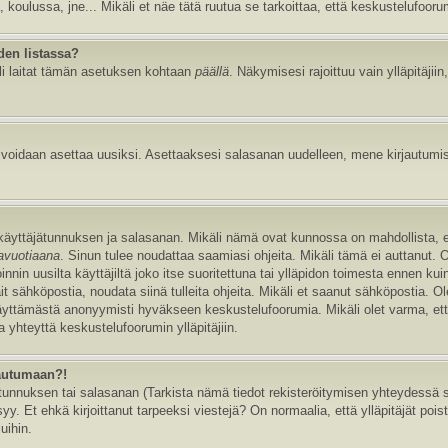
, koulussa, jne... Mikäli et näe tätä ruutua se tarkoittaa, että keskustelufoor
den listassa?
li laitat tämän asetuksen kohtaan
päällä
. Näkymisesi rajoittuu vain ylläpitäjiin,
e voidaan asettaa uusiksi. Asettaaksesi salasanan uudelleen, mene kirjautumi
n käyttäjätunnuksen ja salasanan. Mikäli nämä ovat kunnossa on mahdollista, 
tavuotiaana
. Sinun tulee noudattaa saamiasi ohjeita. Mikäli tämä ei auttanut. 
in uusilta käyttäjiltä joko itse suoritettuna tai ylläpidon toimesta ennen kuin v
ait sähköpostia, noudata siinä tulleita ohjeita. Mikäli et saanut sähköpostia. 
äyttämästä anonyymisti hyväkseen keskustelufoorumia. Mikäli olet varma, että 
 yhteyttä keskustelufoorumin ylläpitäjiin.
jautumaan?!
nnuksen tai salasanan (Tarkista nämä tiedot rekisteröitymisen yhteydessä saa
y. Et ehkä kirjoittanut tarpeeksi viestejä? On normaalia, että ylläpitäjät pois
uihin.