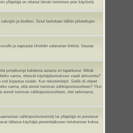
umin ylläpitäjä on ottanut tämän toiminnon pois käytöstä.
 valvojiin ja itsellesi. Sinut lasketaan tällöin piilotettujen
ssivulle ja napsauta
Unohdin salasanan
linkkiä. Seuraa
että jompikumpi kahdesta asiasta on tapahtunut. Mikäli
Oletko varma, etteivät käyttäjätunnuksesi vaadi aktivointia?
oit kirjautua sisään. Kun rekisteröidyit. Siellä oli ohjeet
Oletko varma, että annoit toimivan sähköpostiosoitteen? Yksi
annoit toimivan sähköpostiosoitteen, olet tarkistanut,
mastasi sähköpostiviestistä) tai ylläpitäjä on poistanut
tavat tällaisia käyttäjiä pienentääkseen tietokannan kokoa.