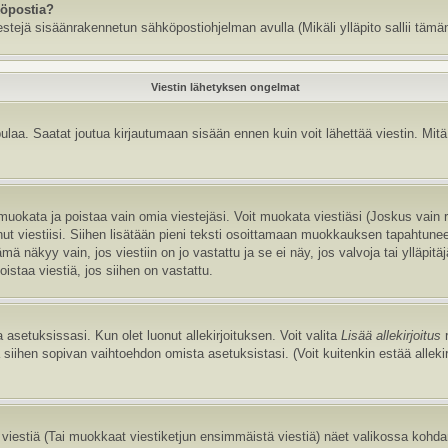
köpostia?
estejä sisäänrakennetun sähköpostiohjelman avulla (Mikäli ylläpito sallii tämän
Viestin lähetyksen ongelmat
aa. Saatat joutua kirjautumaan sisään ennen kuin voit lähettää viestin. Mitä v
it muokata ja poistaa vain omia viestejäsi. Voit muokata viestiäsi (Joskus vain
annut viestiisi. Siihen lisätään pieni teksti osoittamaan muokkauksen tapaht
näkyy vain, jos viestiin on jo vastattu ja se ei näy, jos valvoja tai ylläpitä
istaa viestiä, jos siihen on vastattu.
 asetuksissasi. Kun olet luonut allekirjoituksen. Voit valita
Lisää allekirjoitus
r
la siihen sopivan vaihtoehdon omista asetuksistasi. (Voit kuitenkin estää allek
viestiä (Tai muokkaat viestiketjun ensimmäistä viestiä) näet valikossa kohd