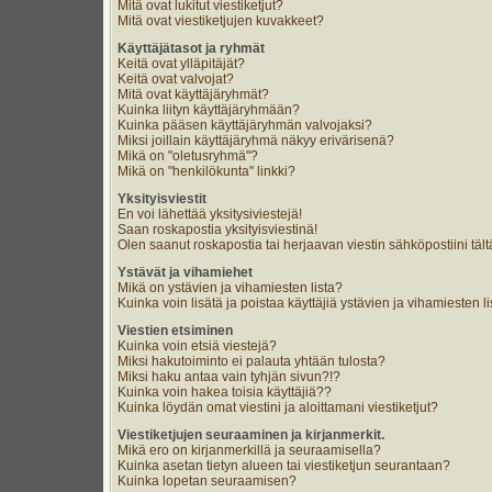
Mitä ovat lukitut viestiketjut?
Mitä ovat viestiketjujen kuvakkeet?
Käyttäjätasot ja ryhmät
Keitä ovat ylläpitäjät?
Keitä ovat valvojat?
Mitä ovat käyttäjäryhmät?
Kuinka liityn käyttäjäryhmään?
Kuinka pääsen käyttäjäryhmän valvojaksi?
Miksi joillain käyttäjäryhmä näkyy erivärisenä?
Mikä on "oletusryhmä"?
Mikä on "henkilökunta" linkki?
Yksityisviestit
En voi lähettää yksitysiviestejä!
Saan roskapostia yksityisviestinä!
Olen saanut roskapostia tai herjaavan viestin sähköpostiini tält
Ystävät ja vihamiehet
Mikä on ystävien ja vihamiesten lista?
Kuinka voin lisätä ja poistaa käyttäjiä ystävien ja vihamiesten li
Viestien etsiminen
Kuinka voin etsiä viestejä?
Miksi hakutoiminto ei palauta yhtään tulosta?
Miksi haku antaa vain tyhjän sivun?!?
Kuinka voin hakea toisia käyttäjiä??
Kuinka löydän omat viestini ja aloittamani viestiketjut?
Viestiketjujen seuraaminen ja kirjanmerkit.
Mikä ero on kirjanmerkillä ja seuraamisella?
Kuinka asetan tietyn alueen tai viestiketjun seurantaan?
Kuinka lopetan seuraamisen?