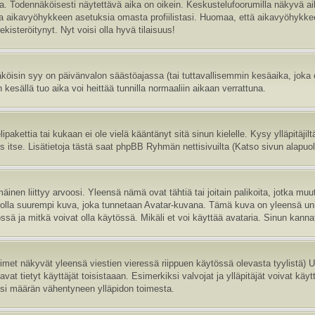
sa. Todennäköisesti näytettävä aika on oikein. Keskustelufoorumilla näkyvä 
aa aikavyöhykkeen asetuksia omasta profiilistasi. Huomaa, että aikavyöhykke
 rekisteröitynyt. Nyt voisi olla hyvä tilaisuus!
köisin syy on päivänvalon säästöajassa (tai tuttavallisemmin kesäaika, joka
 kesällä tuo aika voi heittää tunnilla normaaliin aikaan verrattuna.
ipakettia tai kukaan ei ole vielä kääntänyt sitä sinun kielelle. Kysy ylläpitäji
itse. Lisätietoja tästä saat phpBB Ryhmän nettisivuilta (Katso sivun alapuole
inen liittyy arvoosi. Yleensä nämä ovat tähtiä tai joitain palikoita, jotka muu
oi olla suurempi kuva, joka tunnetaan Avatar-kuvana. Tämä kuva on yleensä uni
sä ja mitkä voivat olla käytössä. Mikäli et voi käyttää avataria. Sinun kannatt
nimet näkyvät yleensä viestien vieressä riippuen käytössä olevasta tyylistä)
vat tietyt käyttäjät toisistaaan. Esimerkiksi valvojat ja ylläpitäjät voivat käyt
esi määrän vähentyneen ylläpidon toimesta.