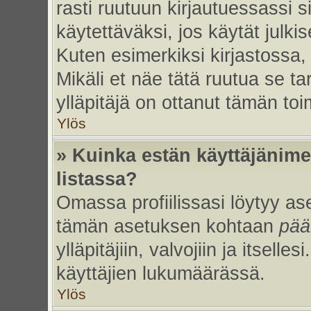
rasti ruutuun kirjautuessassi s
käytettäväksi, jos käytät julk
Kuten esimerkiksi kirjastossa, 
Mikäli et näe tätä ruutua se ta
ylläpitäjä on ottanut tämän to
Ylös
» Kuinka estän käyttäjänime
listassa?
Omassa profiilissasi löytyy a
tämän asetuksen kohtaan
pää
ylläpitäjiin, valvojiin ja itselles
käyttäjien lukumäärässä.
Ylös