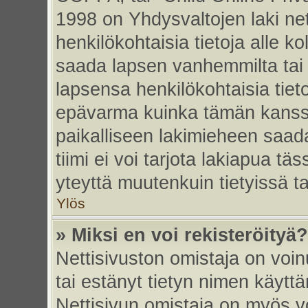
1998 on Yhdysvaltojen laki nett
henkilökohtaisia tietoja alle k
saada lapsen vanhemmilta tai hu
lapsensa henkilökohtaisia tiet
epävarma kuinka tämän kanssa
paikalliseen lakimieheen saa
tiimi ei voi tarjota lakiapua tä
yteyttä muutenkuin tietyissä t
Ylös
» Miksi en voi rekisteröityä?
Nettisivuston omistaja on voinu
tai estänyt tietyn nimen käytt
Nettisivun omistaja on myös vo