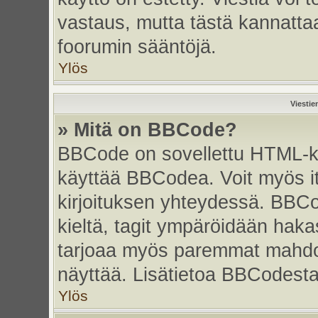
vastaus, mutta tästä kannattaa
foorumin sääntöjä.
Ylös
Viestie
» Mitä on BBCode?
BBCode on sovellettu HTML-kiel
käyttää BBCodea. Voit myös i
kirjoituksen yhteydessä. BBCo
kieltä, tagit ympäröidään hakasu
tarjoaa myös paremmat mahdoll
näyttää. Lisätietoa BBCodesta s
Ylös