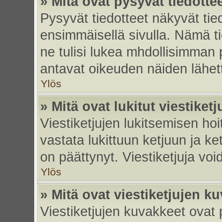
» Mitä ovat pysyvät tiedotte
Pysyvät tiedotteet näkyvät tied
ensimmäisellä sivulla. Nämä ti
ne tulisi lukea mhdollisimman p
antavat oikeuden näiden lähe
Ylös
» Mitä ovat lukitut viestiketj
Viestiketjujen lukitsemisen hoit
vastata lukittuun ketjuun ja k
on päättynyt. Viestiketjuja vo
Ylös
» Mitä ovat viestiketjujen k
Viestiketjujen kuvakkeet ovat pi