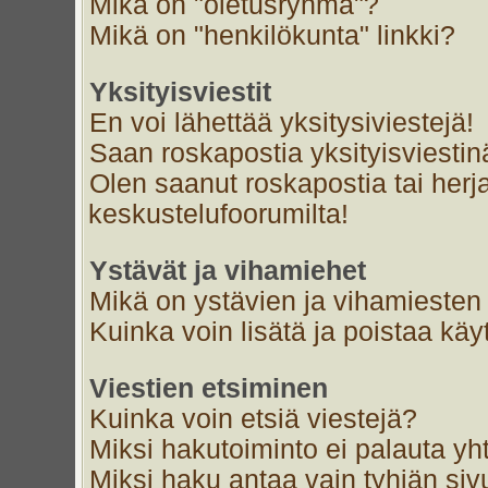
Mikä on "oletusryhmä"?
Mikä on "henkilökunta" linkki?
Yksityisviestit
En voi lähettää yksitysiviestejä!
Saan roskapostia yksityisviestin
Olen saanut roskapostia tai herja
keskustelufoorumilta!
Ystävät ja vihamiehet
Mikä on ystävien ja vihamiesten 
Kuinka voin lisätä ja poistaa käyt
Viestien etsiminen
Kuinka voin etsiä viestejä?
Miksi hakutoiminto ei palauta yh
Miksi haku antaa vain tyhjän siv