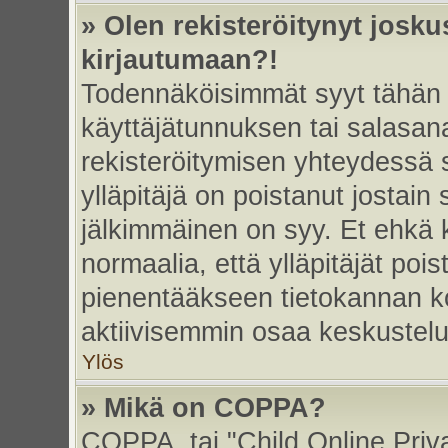
» Olen rekisteröitynyt josk
kirjautumaan?!
Todennäköisimmät syyt tähän 
käyttäjätunnuksen tai salasan
rekisteröitymisen yhteydessä s
ylläpitäjä on poistanut jostain
jälkimmäinen on syy. Et ehkä k
normaalia, että ylläpitäjät poist
pienentääkseen tietokannan ko
aktiivisemmin osaa keskustelu
Ylös
» Mikä on COPPA?
COPPA, tai "Child Online Priv