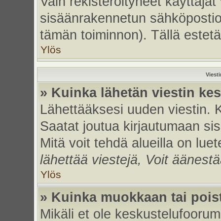
Vain rekisteröityneet käyttäjät
sisäänrakennetun sähköpostiohje
tämän toiminnon). Tällä estetä
Ylös
Viest
» Kuinka lähetän viestin ke
Lähettääksesi uuden viestin. 
Saatat joutua kirjautumaan sis
Mitä voit tehdä alueilla on luet
lähettää viestejä, Voit äänestä
Ylös
» Kuinka muokkaan tai poist
Mikäli et ole keskustelufoorumi