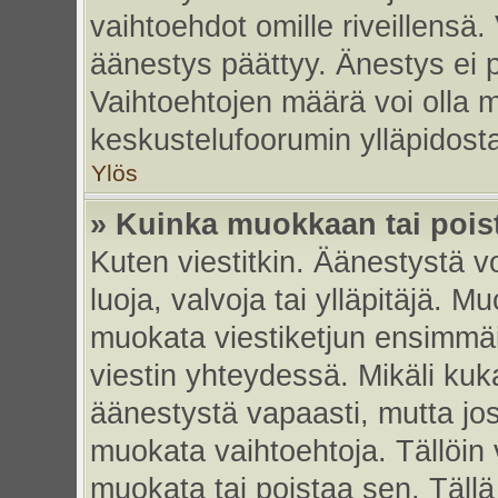
vaihtoehdot omille riveillensä.
äänestys päättyy. Änestys ei p
Vaihtoehtojen määrä voi olla my
keskustelufoorumin ylläpidost
Ylös
» Kuinka muokkaan tai pois
Kuten viestitkin. Äänestystä 
luoja, valvoja tai ylläpitäjä. 
muokata viestiketjun ensimmäi
viestin yhteydessä. Mikäli kuk
äänestystä vapaasti, mutta jos
muokata vaihtoehtoja. Tällöin va
muokata tai poistaa sen. Täll