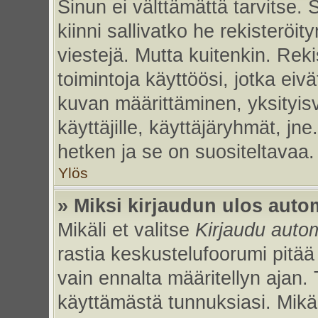
Sinun ei välttämättä tarvitse. 
kiinni sallivatko he rekisteröi
viestejä. Mutta kuitenkin. Rek
toimintoja käyttöösi, jotka eivät
kuvan määrittäminen, yksityisv
käyttäjille, käyttäjäryhmät, jn
hetken ja se on suositeltavaa.
Ylös
» Miksi kirjaudun ulos auto
Mikäli et valitse
Kirjaudu autom
rastia keskustelufoorumi pitää
vain ennalta määritellyn ajan. 
käyttämästä tunnuksiasi. Mikäl