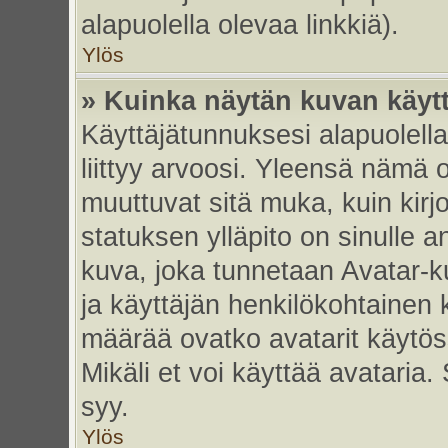
alapuolella olevaa linkkiä).
Ylös
» Kuinka näytän kuvan käyt
Käyttäjätunnuksesi alapuolell
liittyy arvoosi. Yleensä nämä ov
muuttuvat sitä muka, kuin kirj
statuksen ylläpito on sinulle a
kuva, joka tunnetaan Avatar-
ja käyttäjän henkilökohtainen 
määrää ovatko avatarit käytöss
Mikäli et voi käyttää avataria.
syy.
Ylös