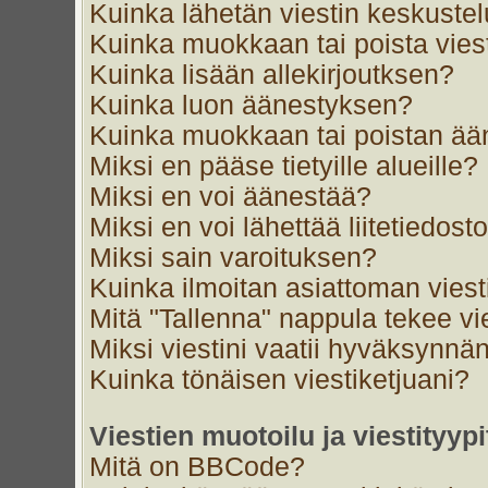
Kuinka lähetän viestin keskustel
Kuinka muokkaan tai poista vies
Kuinka lisään allekirjoutksen?
Kuinka luon äänestyksen?
Kuinka muokkaan tai poistan ä
Miksi en pääse tietyille alueille?
Miksi en voi äänestää?
Miksi en voi lähettää liitetiedost
Miksi sain varoituksen?
Kuinka ilmoitan asiattoman viest
Mitä "Tallenna" nappula tekee v
Miksi viestini vaatii hyväksynnä
Kuinka tönäisen viestiketjuani?
Viestien muotoilu ja viestityypi
Mitä on BBCode?