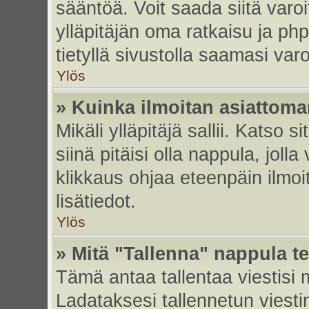
sääntöä. Voit saada siitä var
ylläpitäjän oma ratkaisu ja p
tietyllä sivustolla saamasi va
Ylös
» Kuinka ilmoitan asiattoman
Mikäli ylläpitäjä sallii. Katso s
siinä pitäisi olla nappula, joll
klikkaus ohjaa eteenpäin ilmoi
lisätiedot.
Ylös
» Mitä "Tallenna" nappula t
Tämä antaa tallentaa viestisi
Ladataksesi tallennetun viesti