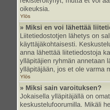
rekisteröitynyt, mutta et voi ää
oikeuksia.
Ylös
» Miksi en voi lähettää liite
Liitetiedostotjen lähetys on sal
käyttäjäkohtaisesti. Keskustelu
anna lähettää liitetiedostoja ka
ylläpitäjien ryhmän annetaan lä
ylläpitäjään, jos et ole varma mi
Ylös
» Miksi sain varoituksen?
Jokaisella ylläpitäjällä on oma
keskustelufoorumilla. Mikäli he