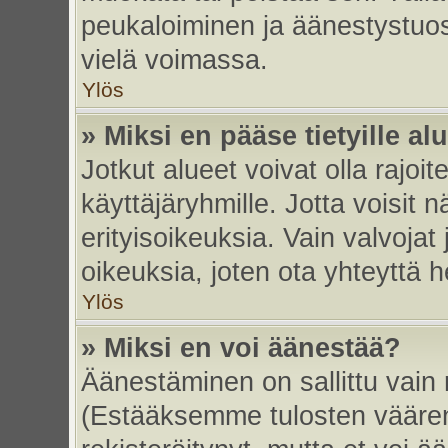
peukaloiminen ja äänestystuo
vielä voimassa.
Ylös
» Miksi en pääse tietyille alu
Jotkut alueet voivat olla rajoitett
käyttäjäryhmille. Jotta voisit nä
erityisoikeuksia. Vain valvojat 
oikeuksia, joten ota yhteyttä h
Ylös
» Miksi en voi äänestää?
Äänestäminen on sallittu vain re
(Estääksemme tulosten väärent