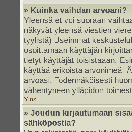
» Kuinka vaihdan arvoani?
Yleensä et voi suoraan vaihta
näkyvät yleensä viestien vier
tyylistä) Useimmat keskustelu
osoittamaan käyttäjän kirjoitt
tietyt käyttäjät toisistaaan. Esi
käyttää erikoista arvonimeä. Äl
arvoasi. Todennäköisesti huom
vähentyneen ylläpidon toimest
Ylös
» Joudun kirjautumaan sisää
sähköpostia?