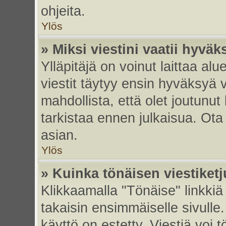
ohjeita.
Ylös
» Miksi viestini vaatii hyvä
Ylläpitäjä on voinut laittaa alu
viestit täytyy ensin hyväksyä 
mahdollista, että olet joutunut
tarkistaa ennen julkaisua. Ota y
asian.
Ylös
» Kuinka tönäisen viestiket
Klikkaamalla "Tönäise" linkkiä 
takaisin ensimmäiselle sivulle.
käyttö on estetty. Viestiä voi t