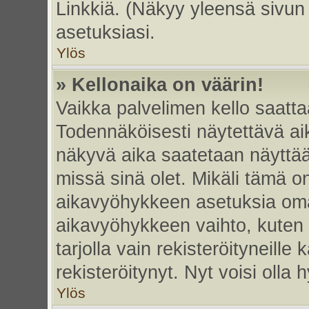
Linkkiä. (Näkyy yleensä sivun
asetuksiasi.
Ylös
» Kellonaika on väärin!
Vaikka palvelimen kello saatta
Todennäköisesti näytettävä ai
näkyvä aika saatetaan näyttä
missä sinä olet. Mikäli tämä o
aikavyöhykkeen asetuksia omas
aikavyöhykkeen vaihto, kuten 
tarjolla vain rekisteröityneille k
rekisteröitynyt. Nyt voisi olla h
Ylös