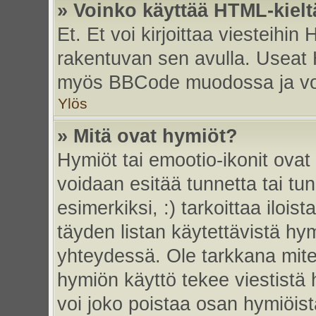
» Voinko käyttää HTML-kielt
Et. Et voi kirjoittaa viesteihin
rakentuvan sen avulla. Useat 
myös BBCode muodossa ja voit 
Ylös
» Mitä ovat hymiöt?
Hymiöt tai emootio-ikonit ovat 
voidaan esitää tunnetta tai tun
esimerkiksi, :) tarkoittaa iloista
täyden listan käytettävistä hym
yhteydessä. Ole tarkkana miten
hymiön käyttö tekee viestistä 
voi joko poistaa osan hymiöistä