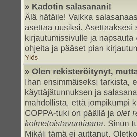
» Kadotin salasanani!
Älä hätäile! Vaikka salasanaas
asettaa uusiksi. Asettaaksesi
kirjautumissivulle ja napsauta
ohjeita ja pääset pian kirjaut
Ylös
» Olen rekisteröitynyt, mutta
Ihan ensimmäiseksi tarkista, et
käyttäjätunnuksen ja salasan
mahdollista, että jompikumpi k
COPPA-tuki on päällä ja
olet r
kolmetoistavuotiaana
. Sinun t
Mikäli tämä ei auttanut. Oletk