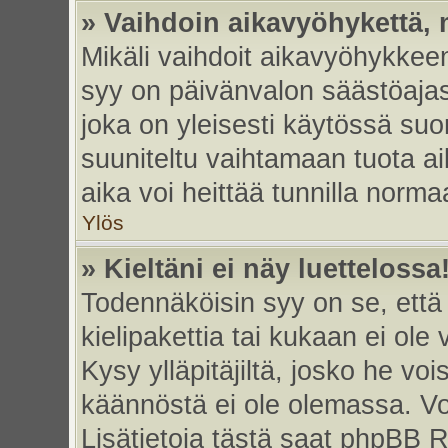
» Vaihdoin aikavyöhykettä, m
Mikäli vaihdoit aikavyöhykkee
syy on päivänvalon säästöajas
joka on yleisesti käytössä su
suuniteltu vaihtamaan tuota ai
aika voi heittää tunnilla norma
Ylös
» Kieltäni ei näy luettelossa
Todennäköisin syy on se, että 
kielipakettia tai kukaan ei ole 
Kysy ylläpitäjiltä, josko he vo
käännöstä ei ole olemassa. Vo
Lisätietoja tästä saat phpBB R