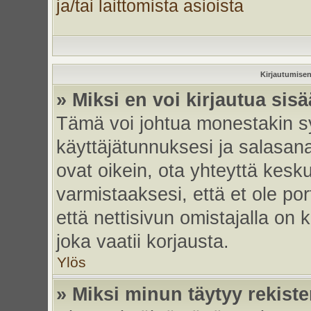
ja/tai laittomista asioista
Kirjautumisen
» Miksi en voi kirjautua sis
Tämä voi johtua monestakin sy
käyttäjätunnuksesi ja salasanas
ovat oikein, ota yhteyttä kesk
varmistaaksesi, että et ole por
että nettisivun omistajalla on 
joka vaatii korjausta.
Ylös
» Miksi minun täytyy rekiste