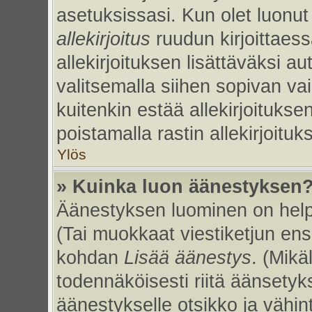
asetuksissasi. Kun olet luonut 
allekirjoitus
ruudun kirjoittaessa
allekirjoituksen lisättäväksi au
valitsemalla siihen sopivan va
kuitenkin estää allekirjoitukse
poistamalla rastin allekirjoituks
Ylös
» Kuinka luon äänestyksen
Äänestyksen luominen on helpp
(Tai muokkaat viestiketjun ens
kohdan
Lisää äänestys
. (Mikäl
todennäköisesti riitä äänsety
äänestykselle otsikko ja vähin