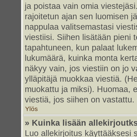
ja poistaa vain omia viestejäsi
rajoitetun ajan sen luomisen j
nappulaa valitsemastasi viesti
viestiisi. Siihen lisätään pie
tapahtuneen, kun palaat luke
lukumäärä, kuinka monta kert
näkyy vain, jos viestiin on jo v
ylläpitäjä muokkaa viestiä. (He
muokattu ja miksi). Huomaa, et
viestiä, jos siihen on vastattu.
Ylös
» Kuinka lisään allekirjoutk
Luo allekirjoitus käyttääksesi