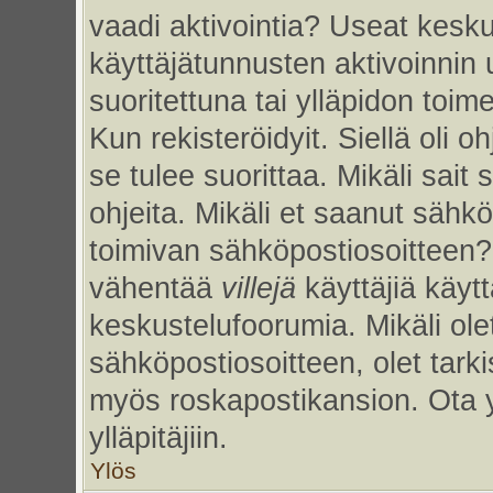
vaadi aktivointia? Useat kesku
käyttäjätunnusten aktivoinnin uu
suoritettuna tai ylläpidon toim
Kun rekisteröidyit. Siellä oli 
se tulee suorittaa. Mikäli sait 
ohjeita. Mikäli et saanut sähk
toimivan sähköpostiosoitteen?
vähentää
villejä
käyttäjiä käy
keskustelufoorumia. Mikäli ole
sähköpostiosoitteen, olet tarkis
myös roskapostikansion. Ota 
ylläpitäjiin.
Ylös