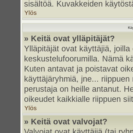
sisältöä. Kuvakkeiden käytöstä
Ylös
Käy
» Keitä ovat ylläpitäjät?
Ylläpitäjät ovat käyttäjiä, joi
keskustelufoorumilla. Nämä käy
Kuten antavat ja poistavat oikeu
käyttäjäryhmiä, jne... riippue
perustaja on heille antanut. He
oikeudet kaikkialle riippuen sii
Ylös
» Keitä ovat valvojat?
Valvojat ovat käyttäjiä (tai ry