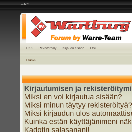
UKK
Rekisteröidy
Kirjaudu sisään
Etsi
Etusivu
Kirjautumisen ja rekisteröitym
Miksi en voi kirjautua sisään?
Miksi minun täytyy rekisteröityä
Miksi kirjaudun ulos automaattis
Kuinka estän käyttäjänimeni näky
Kadotin salasanani!