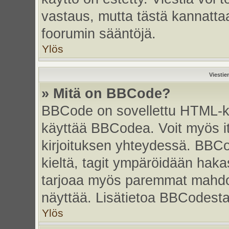
vastaus, mutta tästä kannattaa
foorumin sääntöjä.
Ylös
Viestie
» Mitä on BBCode?
BBCode on sovellettu HTML-kiel
käyttää BBCodea. Voit myös i
kirjoituksen yhteydessä. BBCo
kieltä, tagit ympäröidään hakasu
tarjoaa myös paremmat mahdoll
näyttää. Lisätietoa BBCodesta s
Ylös