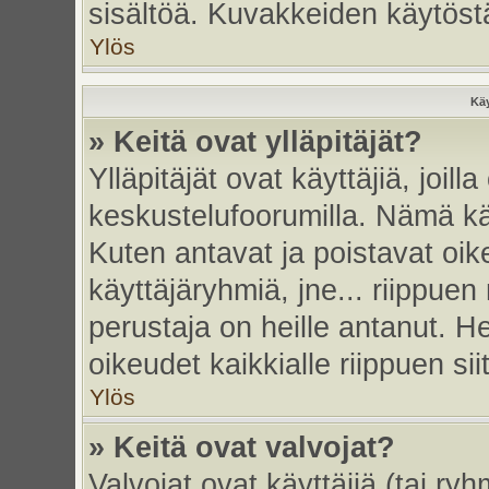
sisältöä. Kuvakkeiden käytöstä
Ylös
Käy
» Keitä ovat ylläpitäjät?
Ylläpitäjät ovat käyttäjiä, joi
keskustelufoorumilla. Nämä käy
Kuten antavat ja poistavat oikeu
käyttäjäryhmiä, jne... riippue
perustaja on heille antanut. He
oikeudet kaikkialle riippuen sii
Ylös
» Keitä ovat valvojat?
Valvojat ovat käyttäjiä (tai ry