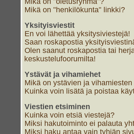
Mikä on "oletusryhmä"?
Mikä on "henkilökunta" linkki?
Yksityisviestit
En voi lähettää yksitysiviestejä!
Saan roskapostia yksityisviestin
Olen saanut roskapostia tai herja
keskustelufoorumilta!
Ystävät ja vihamiehet
Mikä on ystävien ja vihamiesten 
Kuinka voin lisätä ja poistaa käyt
Viestien etsiminen
Kuinka voin etsiä viestejä?
Miksi hakutoiminto ei palauta yh
Miksi haku antaa vain tyhjän siv