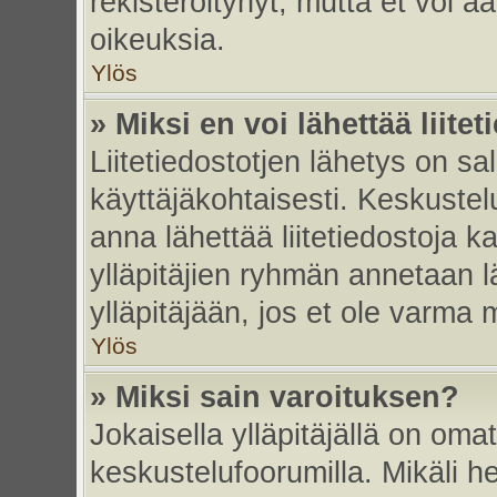
rekisteröitynyt, mutta et voi ää
oikeuksia.
Ylös
» Miksi en voi lähettää liite
Liitetiedostotjen lähetys on sal
käyttäjäkohtaisesti. Keskustelu
anna lähettää liitetiedostoja ka
ylläpitäjien ryhmän annetaan lä
ylläpitäjään, jos et ole varma mi
Ylös
» Miksi sain varoituksen?
Jokaisella ylläpitäjällä on oma
keskustelufoorumilla. Mikäli he