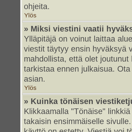
ohjeita.
Ylös
» Miksi viestini vaatii hyvä
Ylläpitäjä on voinut laittaa alu
viestit täytyy ensin hyväksyä 
mahdollista, että olet joutunut
tarkistaa ennen julkaisua. Ota y
asian.
Ylös
» Kuinka tönäisen viestiket
Klikkaamalla "Tönäise" linkkiä 
takaisin ensimmäiselle sivulle.
käyttö on estetty. Viestiä voi t