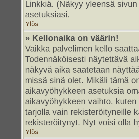
Linkkiä. (Näkyy yleensä sivun
asetuksiasi.
Ylös
» Kellonaika on väärin!
Vaikka palvelimen kello saatta
Todennäköisesti näytettävä ai
näkyvä aika saatetaan näyttä
missä sinä olet. Mikäli tämä o
aikavyöhykkeen asetuksia omas
aikavyöhykkeen vaihto, kuten 
tarjolla vain rekisteröityneille k
rekisteröitynyt. Nyt voisi olla h
Ylös