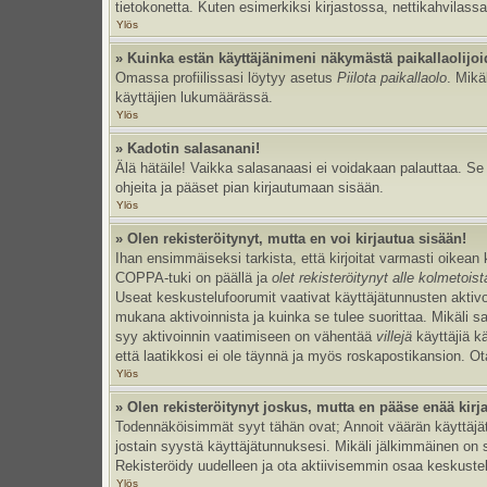
tietokonetta. Kuten esimerkiksi kirjastossa, nettikahvilassa
Ylös
» Kuinka estän käyttäjänimeni näkymästä paikallaolijoi
Omassa profiilissasi löytyy asetus
Piilota paikallaolo
. Mikä
käyttäjien lukumäärässä.
Ylös
» Kadotin salasanani!
Älä hätäile! Vaikka salasanaasi ei voidakaan palauttaa. S
ohjeita ja pääset pian kirjautumaan sisään.
Ylös
» Olen rekisteröitynyt, mutta en voi kirjautua sisään!
Ihan ensimmäiseksi tarkista, että kirjoitat varmasti oikea
COPPA-tuki on päällä ja
olet rekisteröitynyt alle kolmetois
Useat keskustelufoorumit vaativat käyttäjätunnusten aktivoinn
mukana aktivoinnista ja kuinka se tulee suorittaa. Mikäli s
syy aktivoinnin vaatimiseen on vähentää
villejä
käyttäjiä k
että laatikkosi ei ole täynnä ja myös roskapostikansion. Ota
Ylös
» Olen rekisteröitynyt joskus, mutta en pääse enää kir
Todennäköisimmät syyt tähän ovat; Annoit väärän käyttäjätu
jostain syystä käyttäjätunnuksesi. Mikäli jälkimmäinen on sy
Rekisteröidy uudelleen ja ota aktiivisemmin osaa keskustel
Ylös