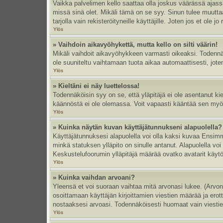
Vaikka palvelimen kello saattaa olla joskus väärässä ajas
missä sinä olet. Mikäli tämä on se syy. Sinun tulee muutt
tarjolla vain rekisteröityneille käyttäjille. Joten jos et ole jo
Ylös
» Vaihdoin aikavyöhykettä, mutta kello on silti väärin!
Mikäli vaihdoit aikavyöhykkeen varmasti oikeaksi. Todennä
ole suuniteltu vaihtamaan tuota aikaa automaattisesti, joten
Ylös
» Kieltäni ei näy luettelossa!
Todennäköisin syy on se, että yläpitäjä ei ole asentanut kiel
käännöstä ei ole olemassa. Voit vapaasti kääntää sen myös 
Ylös
» Kuinka näytän kuvan käyttäjätunnukseni alapuolella?
Käyttäjätunnuksesi alapuolella voi olla kaksi kuvaa Ensimmä
minkä statuksen ylläpito on sinulle antanut. Alapuolella v
Keskustelufoorumin ylläpitäjä määrää ovatko avatarit käytös
Ylös
» Kuinka vaihdan arvoani?
Yleensä et voi suoraan vaihtaa mitä arvonasi lukee. (Arvo
osoittamaan käyttäjän kirjoittamien viestien määrää ja erotta
nostaaksesi arvoasi. Todennäköisesti huomaat vain viesti
Ylös