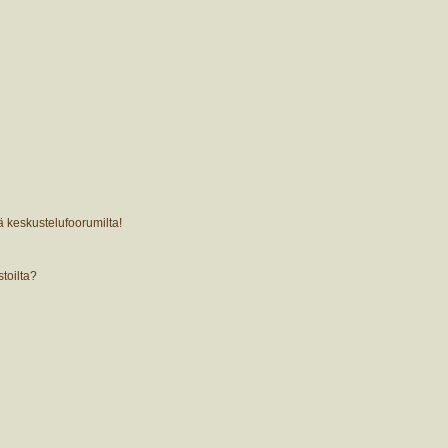
ä keskustelufoorumilta!
stoilta?