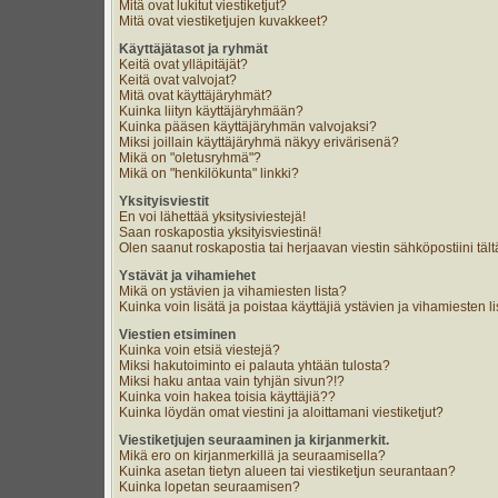
Mitä ovat lukitut viestiketjut?
Mitä ovat viestiketjujen kuvakkeet?
Käyttäjätasot ja ryhmät
Keitä ovat ylläpitäjät?
Keitä ovat valvojat?
Mitä ovat käyttäjäryhmät?
Kuinka liityn käyttäjäryhmään?
Kuinka pääsen käyttäjäryhmän valvojaksi?
Miksi joillain käyttäjäryhmä näkyy erivärisenä?
Mikä on "oletusryhmä"?
Mikä on "henkilökunta" linkki?
Yksityisviestit
En voi lähettää yksitysiviestejä!
Saan roskapostia yksityisviestinä!
Olen saanut roskapostia tai herjaavan viestin sähköpostiini tält
Ystävät ja vihamiehet
Mikä on ystävien ja vihamiesten lista?
Kuinka voin lisätä ja poistaa käyttäjiä ystävien ja vihamiesten li
Viestien etsiminen
Kuinka voin etsiä viestejä?
Miksi hakutoiminto ei palauta yhtään tulosta?
Miksi haku antaa vain tyhjän sivun?!?
Kuinka voin hakea toisia käyttäjiä??
Kuinka löydän omat viestini ja aloittamani viestiketjut?
Viestiketjujen seuraaminen ja kirjanmerkit.
Mikä ero on kirjanmerkillä ja seuraamisella?
Kuinka asetan tietyn alueen tai viestiketjun seurantaan?
Kuinka lopetan seuraamisen?