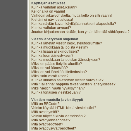
Käyttäjän asetukset
Kuinka vaihdan asetuksiani?
Kellonaika on väärin!
Vaihdoin aikavyöhykettä, mutta kello on silti väärin!
Kieltäni ei näy luettelossa!
Kuinka näytän kuvan käyttäjätunnukseni alapuolella?
Kuinka vaihdan arvoani?
Joudun kirjautumaan sisään, kun yritän lähettää sähköpostia?
Viestin lähetyksen ongelmat
Kuinka lähetän viestin keskustelufoorumille?
Kuinka muokkaan tai poista viestin?
Kuinka lisään allekirjoutksen?
Kuinka luon äänestyksen?
Kuinka muokkaan tai poistan äänestyksen?
Miksi en pääse tietyille alueille?
Miksi en voi äänestää?
Miksi en voi lähettää liitetiedostoa?
Miksi sain varoituksen?
Kuinka ilmoitan asiattoman viestin valvojalle?
Mitä "Tallenna" nappula tekee viestien lähetyksessä?
Miksi viestini vaatii hyväksynnän?
Kuinka tönäisen viestiketjuani?
Viestien muotoilu ja viestityypit
Mitä on BBCode?
Voinko käyttää HTML-kieltä viesteissäni?
Mitä ovat hymiöt?
Voinko näyttää kuvia viesteissäni?
Mitä ovat yleistiedotteet?
Mitä ovat tiedotteet?
Mitä ovat pysyvät tiedotteet?