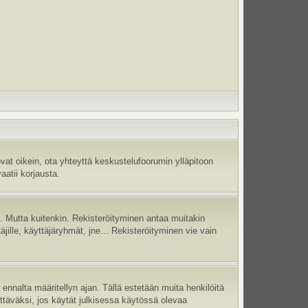
vat oikein, ota yhteyttä keskustelufoorumin ylläpitoon
aatii korjausta.
jä. Mutta kuitenkin. Rekisteröityminen antaa muitakin
täjille, käyttäjäryhmät, jne... Rekisteröityminen vie vain
ennalta määritellyn ajan. Tällä estetään muita henkilöitä
ettäväksi, jos käytät julkisessa käytössä olevaa