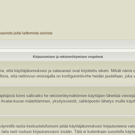
avista ja/tai laittomista asioista
Kirjautumisen ja rekisteröitymisen ongelmat
 että käyttäjätunnuksesi ja salasanasi ovat kirjoitettu oikein. Mikäli nämä o
sta, että nettisivun omistajalla on konfigurointivirhe heidän puolellaan, joka v
pitäjistä kiinni sallivatko he rekisteröitymättömien käyttäjien lähettää vieste
uten Avatar-kuvan määrittäminen, yksityisviestit, sähköpostin lähetys muille käyt
käynnillä
rastia keskustelufoorumi pitää käyttäjätunnuksesi kirjautuneena vain 
laita rasti ruutuun kirjautuessassi sisään. Tätä ei kuitenkaan suositella käyt