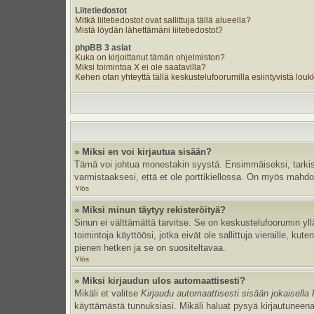
Liitetiedostot
Mitkä liitetiedostot ovat sallittuja tällä alueella?
Mistä löydän lähettämäni liitetiedostot?
phpBB 3 asiat
Kuka on kirjoittanut tämän ohjelmiston?
Miksi toimintoa X ei ole saatavilla?
Kehen otan yhteyttä tällä keskustelufoorumilla esiintyvistä loukka
» Miksi en voi kirjautua sisään?
Tämä voi johtua monestakin syystä. Ensimmäiseksi, tarkista,
varmistaaksesi, että et ole porttikiellossa. On myös mahdolli
Ylös
» Miksi minun täytyy rekisteröityä?
Sinun ei välttämättä tarvitse. Se on keskustelufoorumin yllä
toimintoja käyttöösi, jotka eivät ole sallittuja vieraille, k
pienen hetken ja se on suositeltavaa.
Ylös
» Miksi kirjaudun ulos automaattisesti?
Mikäli et valitse
Kirjaudu automaattisesti sisään jokaisella 
käyttämästä tunnuksiasi. Mikäli haluat pysyä kirjautuneena 