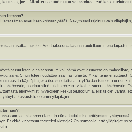
, koulussa, jne... Mikäli et näe tätä ruutua se tarkoittaa, että keskustelufoor
den listassa?
li laitat tämän asetuksen kohtaan
päällä
. Näkymisesi rajoittuu vain ylläpitäjiin,
e voidaan asettaa uusiksi. Asettaaksesi salasanan uudelleen, mene kirjautumi
n käyttäjätunnuksen ja salasanan. Mikäli nämä ovat kunnossa on mahdollista, 
tavuotiaana
. Sinun tulee noudattaa saamiasi ohjeita. Mikäli tämä ei auttanut. 
in uusilta käyttäjiltä joko itse suoritettuna tai ylläpidon toimesta ennen kuin v
ait sähköpostia, noudata siinä tulleita ohjeita. Mikäli et saanut sähköpostia. 
äyttämästä anonyymisti hyväkseen keskustelufoorumia. Mikäli olet varma, että 
 yhteyttä keskustelufoorumin ylläpitäjiin.
jautumaan?!
nnuksen tai salasanan (Tarkista nämä tiedot rekisteröitymisen yhteydessä saa
y. Et ehkä kirjoittanut tarpeeksi viestejä? On normaalia, että ylläpitäjät pois
uihin.