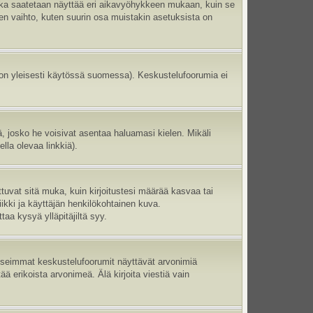
aika saatetaan näyttää eri aikavyöhykkeen mukaan, kuin se
en vaihto, kuten suurin osa muistakin asetuksista on
 on yleisesti käytössä suomessa). Keskustelufoorumia ei
ltä, josko he voisivat asentaa haluamasi kielen. Mikäli
lla olevaa linkkiä).
ttuvat sitä muka, kuin kirjoitustesi määrää kasvaa tai
ikki ja käyttäjän henkilökohtainen kuva.
aa kysyä ylläpitäjiltä syy.
 Useimmat keskustelufoorumit näyttävät arvonimiä
tää erikoista arvonimeä. Älä kirjoita viestiä vain