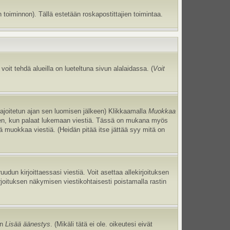
 toiminnon). Tällä estetään roskapostittajien toimintaa.
oit tehdä alueilla on lueteltuna sivun alalaidassa. (
Voit
 rajoitetun ajan sen luomisen jälkeen) Klikkaamalla
Muokkaa
uneen, kun palaat lukemaan viestiä. Tässä on mukana myös
jä muokkaa viestiä. (Heidän pitää itse jättää syy mitä on
uudun kirjoittaessasi viestiä. Voit asettaa allekirjoituksen
irjoituksen näkymisen viestikohtaisesti poistamalla rastin
an
Lisää äänestys
. (Mikäli tätä ei ole. oikeutesi eivät