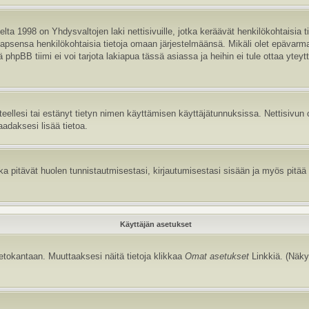
ta 1998 on Yhdysvaltojen laki nettisivuille, jotka keräävät henkilökohtaisia t
aa lapsensa henkilökohtaisia tietoja omaan järjestelmäänsä. Mikäli olet epävar
hpBB tiimi ei voi tarjota lakiapua tässä asiassa ja heihin ei tule ottaa yteyt
itteellesi tai estänyt tietyn nimen käyttämisen käyttäjätunnuksissa. Nettisiv
aadaksesi lisää tietoa.
 pitävät huolen tunnistautmisestasi, kirjautumisestasi sisään ja myös pitää kir
Käyttäjän asetukset
tietokantaan. Muuttaaksesi näitä tietoja klikkaa
Omat asetukset
Linkkiä. (Näky