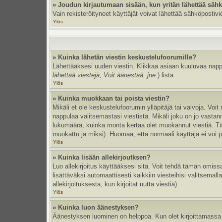
» Joudun kirjautumaan sisään, kun yritän lähettää säh
Vain rekisteröityneet käyttäjät voivat lähettää sähköpostivi
Ylös
» Kuinka lähetän viestin keskustelufoorumille?
Lähettääksesi uuden viestin. Klikkaa asiaan kuuluvaa nappul
lähettää viestejä, Voit äänestää, jne.
) lista.
Ylös
» Kuinka muokkaan tai poista viestin?
Mikäli et ole keskustelufoorumin ylläpitäjä tai valvoja. Vo
nappulaa valitsemastasi viestistä. Mikäli joku on jo vast
lukumäärä, kuinka monta kertaa olet muokannut viestiä. Tämä 
muokattu ja miksi). Huomaa, että normaali käyttäjä ei voi po
Ylös
» Kuinka lisään allekirjoutksen?
Luo allekirjoitus käyttääksesi sitä. Voit tehdä tämän omissa
lisättäväksi automaattisesti kaikkiin viesteihisi valitsemal
allekirjoituksesta, kun kirjoitat uutta viestiä)
Ylös
» Kuinka luon äänestyksen?
Äänestyksen luominen on helppoa. Kun olet kirjoittamassa 