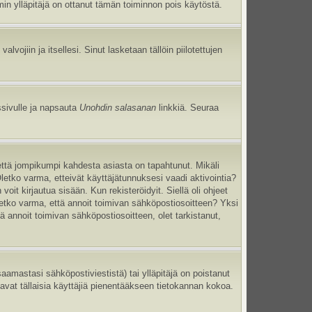
umin ylläpitäjä on ottanut tämän toiminnon pois käytöstä.
 valvojiin ja itsellesi. Sinut lasketaan tällöin piilotettujen
ssivulle ja napsauta
Unohdin salasanan
linkkiä. Seuraa
että jompikumpi kahdesta asiasta on tapahtunut. Mikäli
Oletko varma, etteivät käyttäjätunnuksesi vaadi aktivointia?
oit kirjautua sisään. Kun rekisteröidyit. Siellä oli ohjeet
Oletko varma, että annoit toimivan sähköpostiosoitteen? Yksi
annoit toimivan sähköpostiosoitteen, olet tarkistanut,
mastasi sähköpostiviestistä) tai ylläpitäjä on poistanut
tavat tällaisia käyttäjiä pienentääkseen tietokannan kokoa.