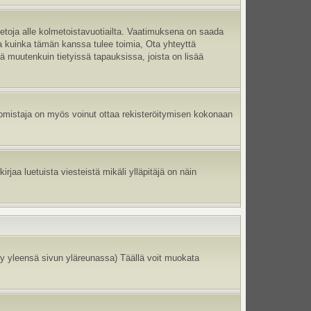
ietoja alle kolmetoistavuotiailta. Vaatimuksena on saada
ma kuinka tämän kanssa tulee toimia, Ota yhteyttä
tä muutenkuin tietyissä tapauksissa, joista on lisää
un omistaja on myös voinut ottaa rekisteröitymisen kokonaan
jaa luetuista viesteistä mikäli ylläpitäjä on näin
y yleensä sivun yläreunassa) Täällä voit muokata