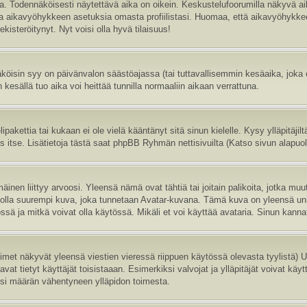
sa. Todennäköisesti näytettävä aika on oikein. Keskustelufoorumilla näkyvä 
aa aikavyöhykkeen asetuksia omasta profiilistasi. Huomaa, että aikavyöhykke
 rekisteröitynyt. Nyt voisi olla hyvä tilaisuus!
köisin syy on päivänvalon säästöajassa (tai tuttavallisemmin kesäaika, joka
 kesällä tuo aika voi heittää tunnilla normaaliin aikaan verrattuna.
ipakettia tai kukaan ei ole vielä kääntänyt sitä sinun kielelle. Kysy ylläpitäji
itse. Lisätietoja tästä saat phpBB Ryhmän nettisivuilta (Katso sivun alapuole
inen liittyy arvoosi. Yleensä nämä ovat tähtiä tai joitain palikoita, jotka muu
oi olla suurempi kuva, joka tunnetaan Avatar-kuvana. Tämä kuva on yleensä uni
sä ja mitkä voivat olla käytössä. Mikäli et voi käyttää avataria. Sinun kannatt
nimet näkyvät yleensä viestien vieressä riippuen käytössä olevasta tyylistä)
vat tietyt käyttäjät toisistaaan. Esimerkiksi valvojat ja ylläpitäjät voivat käyt
esi määrän vähentyneen ylläpidon toimesta.