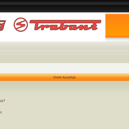
Usein kysyttyä
ssa?
?!