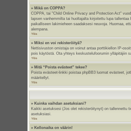
» Mikä on COPPA?
COPPA, tai "Child Online Privacy and Protection Act" vuodel
lapsen vanhemmilta tai huoltajalta kirjoitettu lupa tallent
paikalliseen lakimieheen saadaksesi neuvoja. Huomaa, että p
alempana.
Ylös
» Miksi en voi rekisteröityä?
Nettisivuston omistaja on voinut antaa porttikiellon IP-oso
pois käytöstä. Ota yhteys keskustelufoorumin ylläpitäjiin s
Ylös
» Mitä “Poista evästeet” tekee?
Poista evästeet-linkki poistaa phpBB3 luomat evästeet, jotka
määritellyt.
Ylös
» Kuinka vaihdan asetuksiani?
Kaikki asetuksesi (Jos olet rekisteröitynyt) on tallennettu 
asetuksiasi.
Ylös
» Kellonaika on väärin!