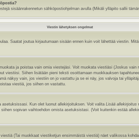
köpostia?
estejä sisäänrakennetun sähköpostiohjelman avulla (Mikäli ylläpito sallii tämän
Viestin lähetyksen ongelmat
aa. Saatat joutua kirjautumaan sisään ennen kuin voit lähettää viestin. Mitä v
it muokata ja poistaa vain omia viestejäsi. Voit muokata viestiäsi (Joskus vain
annut viestiisi. Siihen lisätään pieni teksti osoittamaan muokkauksen tapaht
näkyy vain, jos viestiin on jo vastattu ja se ei näy, jos valvoja tai ylläpitä
istaa viestiä, jos siihen on vastattu.
 asetuksissasi. Kun olet luonut allekirjoituksen. Voit valita
Lisää allekirjoitus
r
la siihen sopivan vaihtoehdon omista asetuksistasi. (Voit kuitenkin estää allek
viestiä (Tai muokkaat viestiketjun ensimmäistä viestiä) näet valikossa kohd