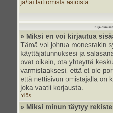
ja/tai laittomista asioista
Kirjautumisen
» Miksi en voi kirjautua sis
Tämä voi johtua monestakin sy
käyttäjätunnuksesi ja salasanas
ovat oikein, ota yhteyttä kesk
varmistaaksesi, että et ole por
että nettisivun omistajalla on 
joka vaatii korjausta.
Ylös
» Miksi minun täytyy rekiste