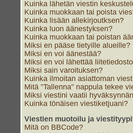
Kuinka lähetän viestin keskustel
Kuinka muokkaan tai poista vies
Kuinka lisään allekirjoutksen?
Kuinka luon äänestyksen?
Kuinka muokkaan tai poistan ä
Miksi en pääse tietyille alueille?
Miksi en voi äänestää?
Miksi en voi lähettää liitetiedost
Miksi sain varoituksen?
Kuinka ilmoitan asiattoman viest
Mitä "Tallenna" nappula tekee v
Miksi viestini vaatii hyväksynnä
Kuinka tönäisen viestiketjuani?
Viestien muotoilu ja viestityypi
Mitä on BBCode?