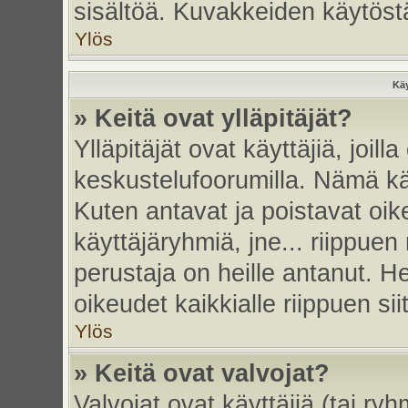
sisältöä. Kuvakkeiden käytöstä
Ylös
Käy
» Keitä ovat ylläpitäjät?
Ylläpitäjät ovat käyttäjiä, joi
keskustelufoorumilla. Nämä käy
Kuten antavat ja poistavat oikeu
käyttäjäryhmiä, jne... riippue
perustaja on heille antanut. He
oikeudet kaikkialle riippuen sii
Ylös
» Keitä ovat valvojat?
Valvojat ovat käyttäjiä (tai ry