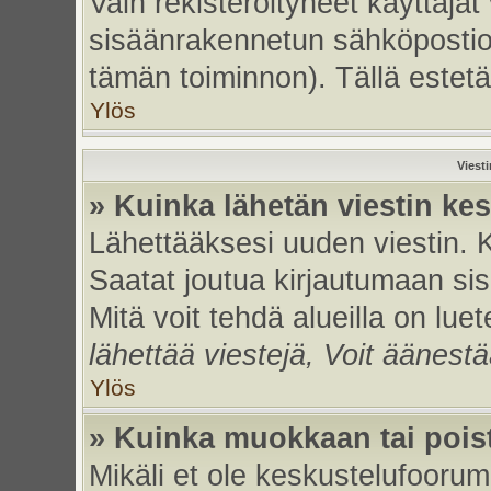
Vain rekisteröityneet käyttäjät
sisäänrakennetun sähköpostiohje
tämän toiminnon). Tällä estetä
Ylös
Viest
» Kuinka lähetän viestin ke
Lähettääksesi uuden viestin. 
Saatat joutua kirjautumaan sis
Mitä voit tehdä alueilla on luet
lähettää viestejä, Voit äänestä
Ylös
» Kuinka muokkaan tai poist
Mikäli et ole keskustelufoorumi