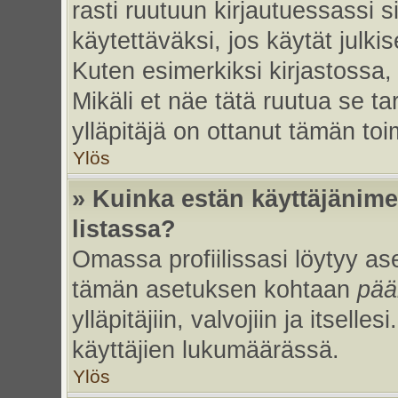
rasti ruutuun kirjautuessassi s
käytettäväksi, jos käytät julk
Kuten esimerkiksi kirjastossa, 
Mikäli et näe tätä ruutua se ta
ylläpitäjä on ottanut tämän to
Ylös
» Kuinka estän käyttäjänime
listassa?
Omassa profiilissasi löytyy a
tämän asetuksen kohtaan
pää
ylläpitäjiin, valvojiin ja itselles
käyttäjien lukumäärässä.
Ylös