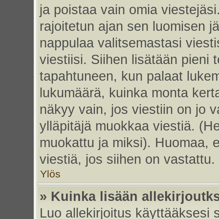
ja poistaa vain omia viestejäsi
rajoitetun ajan sen luomisen j
nappulaa valitsemastasi viesti
viestiisi. Siihen lisätään pie
tapahtuneen, kun palaat luke
lukumäärä, kuinka monta kert
näkyy vain, jos viestiin on jo v
ylläpitäjä muokkaa viestiä. (He
muokattu ja miksi). Huomaa, et
viestiä, jos siihen on vastattu.
Ylös
» Kuinka lisään allekirjoutk
Luo allekirjoitus käyttääksesi