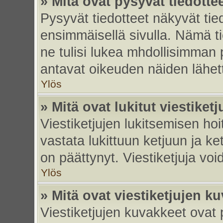
» Mitä ovat pysyvät tiedotte
Pysyvät tiedotteet näkyvät tied
ensimmäisellä sivulla. Nämä ti
ne tulisi lukea mhdollisimman p
antavat oikeuden näiden lähe
Ylös
» Mitä ovat lukitut viestiketj
Viestiketjujen lukitsemisen hoit
vastata lukittuun ketjuun ja k
on päättynyt. Viestiketjuja vo
Ylös
» Mitä ovat viestiketjujen k
Viestiketjujen kuvakkeet ovat pi