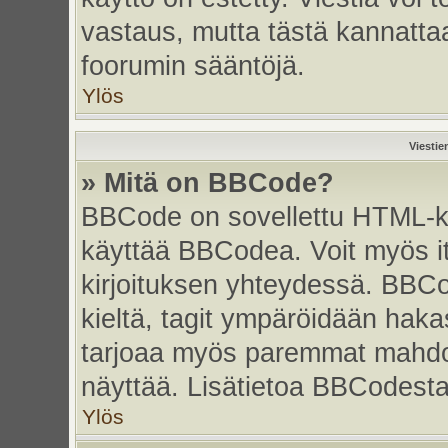
vastaus, mutta tästä kannattaa
foorumin sääntöjä.
Ylös
Viestie
» Mitä on BBCode?
BBCode on sovellettu HTML-kiel
käyttää BBCodea. Voit myös i
kirjoituksen yhteydessä. BBCo
kieltä, tagit ympäröidään hakasu
tarjoaa myös paremmat mahdoll
näyttää. Lisätietoa BBCodesta s
Ylös