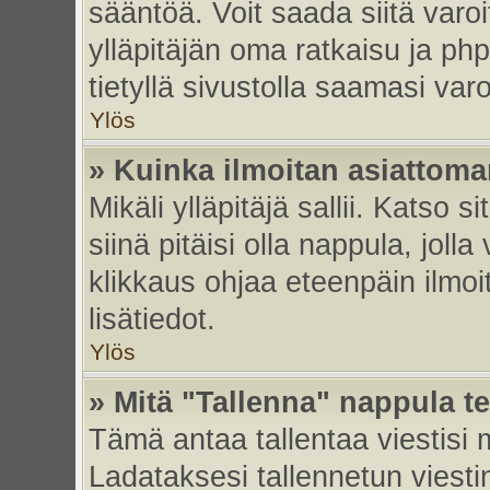
sääntöä. Voit saada siitä var
ylläpitäjän oma ratkaisu ja p
tietyllä sivustolla saamasi va
Ylös
» Kuinka ilmoitan asiattoman
Mikäli ylläpitäjä sallii. Katso s
siinä pitäisi olla nappula, joll
klikkaus ohjaa eteenpäin ilmoi
lisätiedot.
Ylös
» Mitä "Tallenna" nappula t
Tämä antaa tallentaa viestisi
Ladataksesi tallennetun viesti