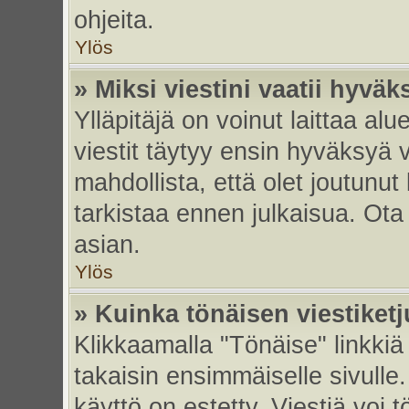
ohjeita.
Ylös
» Miksi viestini vaatii hyvä
Ylläpitäjä on voinut laittaa alu
viestit täytyy ensin hyväksyä 
mahdollista, että olet joutunut
tarkistaa ennen julkaisua. Ota y
asian.
Ylös
» Kuinka tönäisen viestiket
Klikkaamalla "Tönäise" linkkiä 
takaisin ensimmäiselle sivulle.
käyttö on estetty. Viestiä voi t