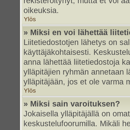
rekisteröitynyt, mutta et voi ää
oikeuksia.
Ylös
» Miksi en voi lähettää liite
Liitetiedostotjen lähetys on sal
käyttäjäkohtaisesti. Keskustelu
anna lähettää liitetiedostoja ka
ylläpitäjien ryhmän annetaan lä
ylläpitäjään, jos et ole varma mi
Ylös
» Miksi sain varoituksen?
Jokaisella ylläpitäjällä on oma
keskustelufoorumilla. Mikäli he