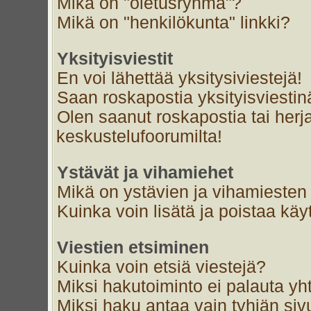
Mikä on "oletusryhmä"?
Mikä on "henkilökunta" linkki?
Yksityisviestit
En voi lähettää yksitysiviestejä!
Saan roskapostia yksityisviestin
Olen saanut roskapostia tai herja
keskustelufoorumilta!
Ystävät ja vihamiehet
Mikä on ystävien ja vihamiesten 
Kuinka voin lisätä ja poistaa käyt
Viestien etsiminen
Kuinka voin etsiä viestejä?
Miksi hakutoiminto ei palauta yh
Miksi haku antaa vain tyhjän siv