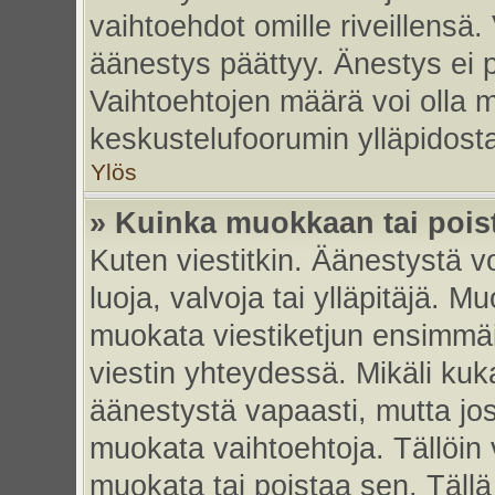
vaihtoehdot omille riveillensä.
äänestys päättyy. Änestys ei p
Vaihtoehtojen määrä voi olla my
keskustelufoorumin ylläpidost
Ylös
» Kuinka muokkaan tai pois
Kuten viestitkin. Äänestystä 
luoja, valvoja tai ylläpitäjä. 
muokata viestiketjun ensimmäi
viestin yhteydessä. Mikäli kuk
äänestystä vapaasti, mutta jos
muokata vaihtoehtoja. Tällöin va
muokata tai poistaa sen. Täll