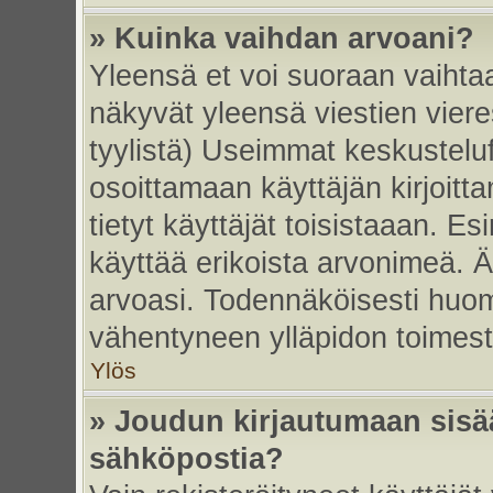
» Kuinka vaihdan arvoani?
Yleensä et voi suoraan vaihta
näkyvät yleensä viestien vier
tyylistä) Useimmat keskustelu
osoittamaan käyttäjän kirjoitt
tietyt käyttäjät toisistaaan. Esi
käyttää erikoista arvonimeä. Äl
arvoasi. Todennäköisesti huom
vähentyneen ylläpidon toimest
Ylös
» Joudun kirjautumaan sisää
sähköpostia?