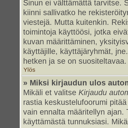
Sinun ei välttämättä tarvitse. 
kiinni sallivatko he rekisteröi
viestejä. Mutta kuitenkin. Rek
toimintoja käyttöösi, jotka eivät
kuvan määrittäminen, yksityisv
käyttäjille, käyttäjäryhmät, jn
hetken ja se on suositeltavaa.
Ylös
» Miksi kirjaudun ulos auto
Mikäli et valitse
Kirjaudu autom
rastia keskustelufoorumi pitää
vain ennalta määritellyn ajan. 
käyttämästä tunnuksiasi. Mikäl