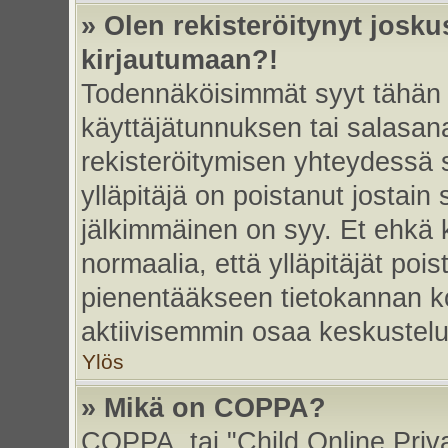
» Olen rekisteröitynyt josk
kirjautumaan?!
Todennäköisimmät syyt tähän 
käyttäjätunnuksen tai salasan
rekisteröitymisen yhteydessä s
ylläpitäjä on poistanut jostain
jälkimmäinen on syy. Et ehkä k
normaalia, että ylläpitäjät poist
pienentääkseen tietokannan ko
aktiivisemmin osaa keskustelu
Ylös
» Mikä on COPPA?
COPPA, tai "Child Online Priv