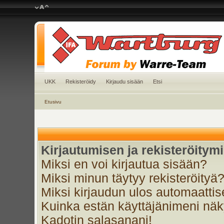
UKK
Rekisteröidy
Kirjaudu sisään
Etsi
Etusivu
Kirjautumisen ja rekisteröitym
Miksi en voi kirjautua sisään?
Miksi minun täytyy rekisteröityä
Miksi kirjaudun ulos automaattis
Kuinka estän käyttäjänimeni näky
Kadotin salasanani!