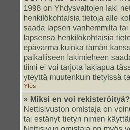
1998 on Yhdysvaltojen laki nett
henkilökohtaisia tietoja alle k
saada lapsen vanhemmilta tai hu
lapsensa henkilökohtaisia tiet
epävarma kuinka tämän kanssa
paikalliseen lakimieheen saa
tiimi ei voi tarjota lakiapua tä
yteyttä muutenkuin tietyissä t
Ylös
» Miksi en voi rekisteröityä?
Nettisivuston omistaja on voinu
tai estänyt tietyn nimen käytt
Nettisivun omistaja on myös vo