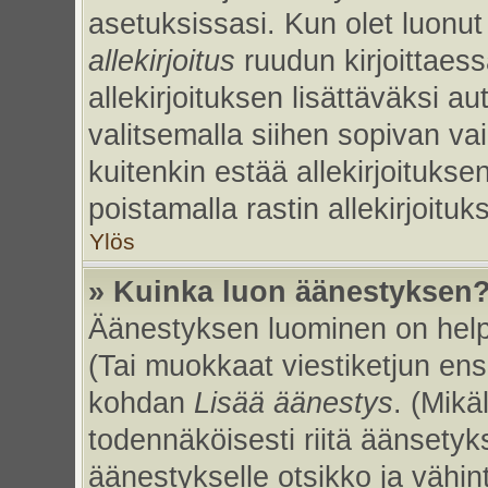
asetuksissasi. Kun olet luonut 
allekirjoitus
ruudun kirjoittaessa
allekirjoituksen lisättäväksi au
valitsemalla siihen sopivan va
kuitenkin estää allekirjoitukse
poistamalla rastin allekirjoituks
Ylös
» Kuinka luon äänestyksen
Äänestyksen luominen on helpp
(Tai muokkaat viestiketjun ens
kohdan
Lisää äänestys
. (Mikäl
todennäköisesti riitä äänsety
äänestykselle otsikko ja vähin