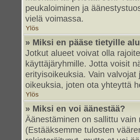
peukaloiminen ja äänestystuo
vielä voimassa.
Ylös
» Miksi en pääse tietyille alu
Jotkut alueet voivat olla rajoitett
käyttäjäryhmille. Jotta voisit nä
erityisoikeuksia. Vain valvojat 
oikeuksia, joten ota yhteyttä h
Ylös
» Miksi en voi äänestää?
Äänestäminen on sallittu vain re
(Estääksemme tulosten väärent