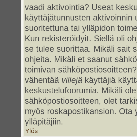
vaadi aktivointia? Useat kesku
käyttäjätunnusten aktivoinnin uu
suoritettuna tai ylläpidon toim
Kun rekisteröidyit. Siellä oli 
se tulee suorittaa. Mikäli sait 
ohjeita. Mikäli et saanut sähk
toimivan sähköpostiosoitteen?
vähentää
villejä
käyttäjiä käy
keskustelufoorumia. Mikäli ole
sähköpostiosoitteen, olet tarkis
myös roskapostikansion. Ota 
ylläpitäjiin.
Ylös