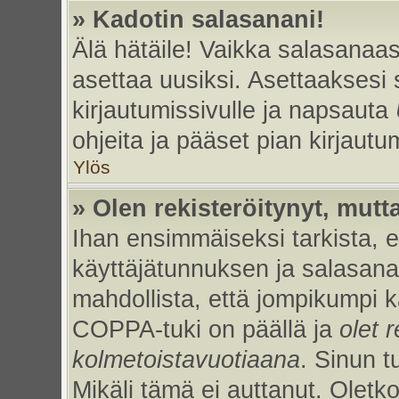
» Kadotin salasanani!
Älä hätäile! Vaikka salasanaas
asettaa uusiksi. Asettaaksesi
kirjautumissivulle ja napsauta
ohjeita ja pääset pian kirjaut
Ylös
» Olen rekisteröitynyt, mutta
Ihan ensimmäiseksi tarkista, et
käyttäjätunnuksen ja salasan
mahdollista, että jompikumpi k
COPPA-tuki on päällä ja
olet r
kolmetoistavuotiaana
. Sinun t
Mikäli tämä ei auttanut. Oletk