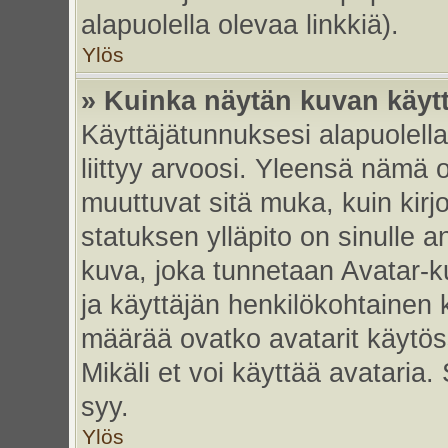
alapuolella olevaa linkkiä).
Ylös
» Kuinka näytän kuvan käyt
Käyttäjätunnuksesi alapuolell
liittyy arvoosi. Yleensä nämä ov
muuttuvat sitä muka, kuin kirj
statuksen ylläpito on sinulle a
kuva, joka tunnetaan Avatar-
ja käyttäjän henkilökohtainen 
määrää ovatko avatarit käytöss
Mikäli et voi käyttää avataria.
syy.
Ylös