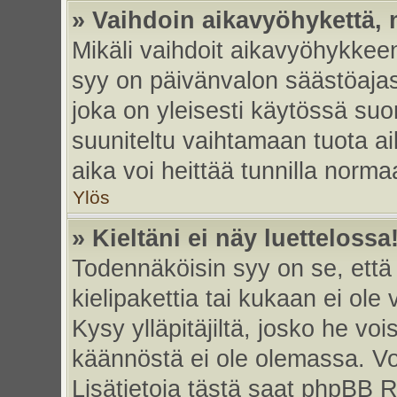
» Vaihdoin aikavyöhykettä, m
Mikäli vaihdoit aikavyöhykkee
syy on päivänvalon säästöajas
joka on yleisesti käytössä su
suuniteltu vaihtamaan tuota ai
aika voi heittää tunnilla norma
Ylös
» Kieltäni ei näy luettelossa
Todennäköisin syy on se, että 
kielipakettia tai kukaan ei ole 
Kysy ylläpitäjiltä, josko he vo
käännöstä ei ole olemassa. Vo
Lisätietoja tästä saat phpBB R