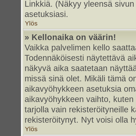
Linkkiä. (Näkyy yleensä sivun
asetuksiasi.
Ylös
» Kellonaika on väärin!
Vaikka palvelimen kello saatta
Todennäköisesti näytettävä ai
näkyvä aika saatetaan näyttä
missä sinä olet. Mikäli tämä o
aikavyöhykkeen asetuksia omas
aikavyöhykkeen vaihto, kuten 
tarjolla vain rekisteröityneille k
rekisteröitynyt. Nyt voisi olla h
Ylös