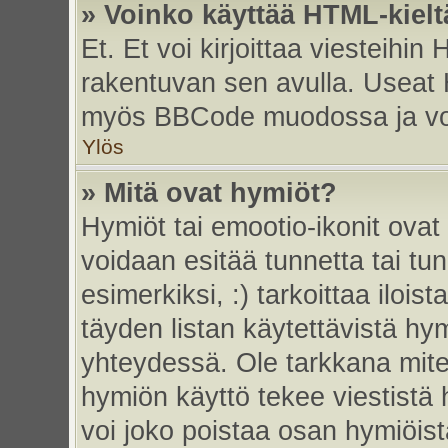
» Voinko käyttää HTML-kielt
Et. Et voi kirjoittaa viesteihin
rakentuvan sen avulla. Useat 
myös BBCode muodossa ja voit 
Ylös
» Mitä ovat hymiöt?
Hymiöt tai emootio-ikonit ovat 
voidaan esitää tunnetta tai tun
esimerkiksi, :) tarkoittaa iloista
täyden listan käytettävistä hym
yhteydessä. Ole tarkkana miten
hymiön käyttö tekee viestistä 
voi joko poistaa osan hymiöistä