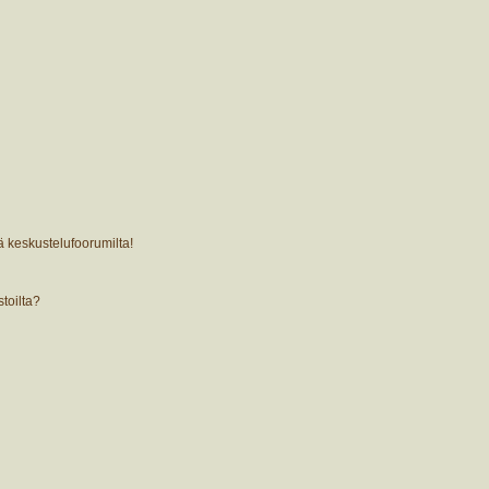
ä keskustelufoorumilta!
stoilta?