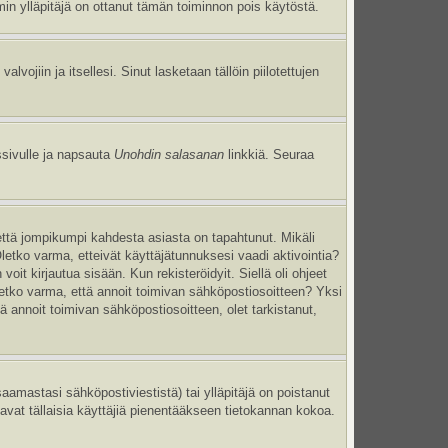
umin ylläpitäjä on ottanut tämän toiminnon pois käytöstä.
 valvojiin ja itsellesi. Sinut lasketaan tällöin piilotettujen
ssivulle ja napsauta
Unohdin salasanan
linkkiä. Seuraa
että jompikumpi kahdesta asiasta on tapahtunut. Mikäli
Oletko varma, etteivät käyttäjätunnuksesi vaadi aktivointia?
oit kirjautua sisään. Kun rekisteröidyit. Siellä oli ohjeet
Oletko varma, että annoit toimivan sähköpostiosoitteen? Yksi
annoit toimivan sähköpostiosoitteen, olet tarkistanut,
mastasi sähköpostiviestistä) tai ylläpitäjä on poistanut
tavat tällaisia käyttäjiä pienentääkseen tietokannan kokoa.