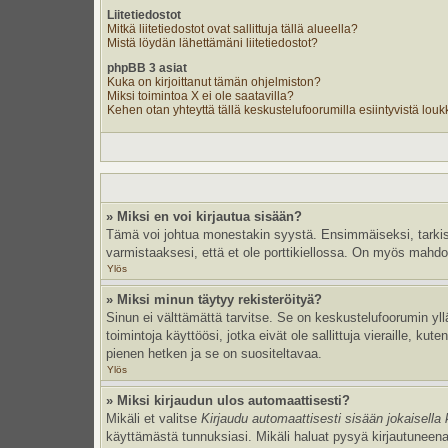
Liitetiedostot
Mitkä liitetiedostot ovat sallittuja tällä alueella?
Mistä löydän lähettämäni liitetiedostot?
phpBB 3 asiat
Kuka on kirjoittanut tämän ohjelmiston?
Miksi toimintoa X ei ole saatavilla?
Kehen otan yhteyttä tällä keskustelufoorumilla esiintyvistä loukka
» Miksi en voi kirjautua sisään?
Tämä voi johtua monestakin syystä. Ensimmäiseksi, tarkista,
varmistaaksesi, että et ole porttikiellossa. On myös mahdolli
Ylös
» Miksi minun täytyy rekisteröityä?
Sinun ei välttämättä tarvitse. Se on keskustelufoorumin yllä
toimintoja käyttöösi, jotka eivät ole sallittuja vieraille, k
pienen hetken ja se on suositeltavaa.
Ylös
» Miksi kirjaudun ulos automaattisesti?
Mikäli et valitse
Kirjaudu automaattisesti sisään jokaisella 
käyttämästä tunnuksiasi. Mikäli haluat pysyä kirjautuneena 