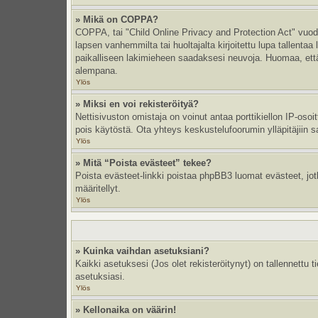
» Mikä on COPPA?
COPPA, tai "Child Online Privacy and Protection Act" vuodel
lapsen vanhemmilta tai huoltajalta kirjoitettu lupa tallent
paikalliseen lakimieheen saadaksesi neuvoja. Huomaa, että p
alempana.
Ylös
» Miksi en voi rekisteröityä?
Nettisivuston omistaja on voinut antaa porttikiellon IP-oso
pois käytöstä. Ota yhteys keskustelufoorumin ylläpitäjiin s
Ylös
» Mitä “Poista evästeet” tekee?
Poista evästeet-linkki poistaa phpBB3 luomat evästeet, jotka
määritellyt.
Ylös
» Kuinka vaihdan asetuksiani?
Kaikki asetuksesi (Jos olet rekisteröitynyt) on tallennettu 
asetuksiasi.
Ylös
» Kellonaika on väärin!