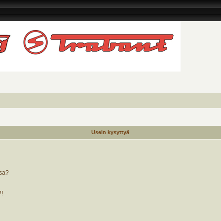
Usein kysyttyä
ssa?
?!