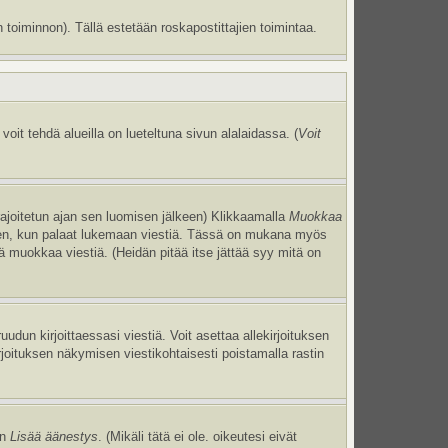
 toiminnon). Tällä estetään roskapostittajien toimintaa.
oit tehdä alueilla on lueteltuna sivun alalaidassa. (
Voit
 rajoitetun ajan sen luomisen jälkeen) Klikkaamalla
Muokkaa
uneen, kun palaat lukemaan viestiä. Tässä on mukana myös
jä muokkaa viestiä. (Heidän pitää itse jättää syy mitä on
uudun kirjoittaessasi viestiä. Voit asettaa allekirjoituksen
irjoituksen näkymisen viestikohtaisesti poistamalla rastin
an
Lisää äänestys
. (Mikäli tätä ei ole. oikeutesi eivät