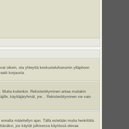
vat oikein, ota yhteyttä keskustelufoorumin ylläpitoon
aatii korjausta.
jä. Mutta kuitenkin. Rekisteröityminen antaa muitakin
täjille, käyttäjäryhmät, jne... Rekisteröityminen vie vain
ennalta määritellyn ajan. Tällä estetään muita henkilöitä
ettäväksi, jos käytät julkisessa käytössä olevaa