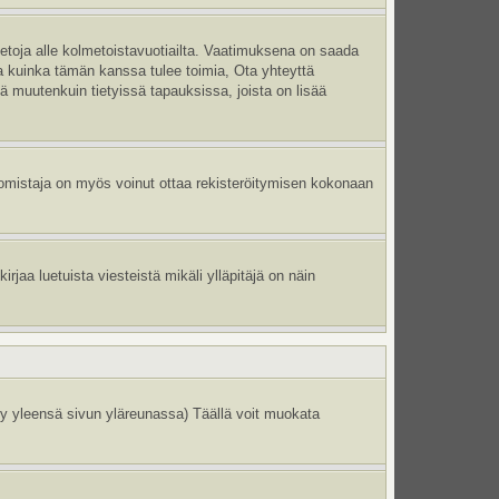
ietoja alle kolmetoistavuotiailta. Vaatimuksena on saada
ma kuinka tämän kanssa tulee toimia, Ota yhteyttä
tä muutenkuin tietyissä tapauksissa, joista on lisää
un omistaja on myös voinut ottaa rekisteröitymisen kokonaan
jaa luetuista viesteistä mikäli ylläpitäjä on näin
y yleensä sivun yläreunassa) Täällä voit muokata