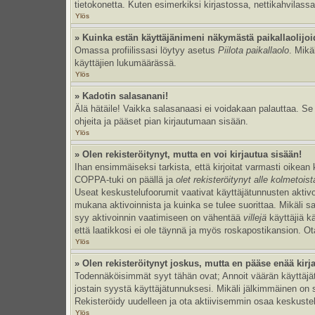
tietokonetta. Kuten esimerkiksi kirjastossa, nettikahvilassa
Ylös
» Kuinka estän käyttäjänimeni näkymästä paikallaolijoi
Omassa profiilissasi löytyy asetus
Piilota paikallaolo
. Mikä
käyttäjien lukumäärässä.
Ylös
» Kadotin salasanani!
Älä hätäile! Vaikka salasanaasi ei voidakaan palauttaa. S
ohjeita ja pääset pian kirjautumaan sisään.
Ylös
» Olen rekisteröitynyt, mutta en voi kirjautua sisään!
Ihan ensimmäiseksi tarkista, että kirjoitat varmasti oikea
COPPA-tuki on päällä ja
olet rekisteröitynyt alle kolmetois
Useat keskustelufoorumit vaativat käyttäjätunnusten aktivoinn
mukana aktivoinnista ja kuinka se tulee suorittaa. Mikäli s
syy aktivoinnin vaatimiseen on vähentää
villejä
käyttäjiä k
että laatikkosi ei ole täynnä ja myös roskapostikansion. Ota
Ylös
» Olen rekisteröitynyt joskus, mutta en pääse enää kir
Todennäköisimmät syyt tähän ovat; Annoit väärän käyttäjätu
jostain syystä käyttäjätunnuksesi. Mikäli jälkimmäinen on sy
Rekisteröidy uudelleen ja ota aktiivisemmin osaa keskustel
Ylös