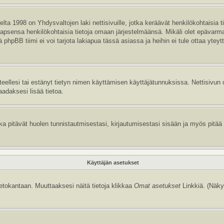
ta 1998 on Yhdysvaltojen laki nettisivuille, jotka keräävät henkilökohtaisia t
aa lapsensa henkilökohtaisia tietoja omaan järjestelmäänsä. Mikäli olet epävar
hpBB tiimi ei voi tarjota lakiapua tässä asiassa ja heihin ei tule ottaa yteyt
itteellesi tai estänyt tietyn nimen käyttämisen käyttäjätunnuksissa. Nettisiv
aadaksesi lisää tietoa.
 pitävät huolen tunnistautmisestasi, kirjautumisestasi sisään ja myös pitää kir
Käyttäjän asetukset
tietokantaan. Muuttaaksesi näitä tietoja klikkaa
Omat asetukset
Linkkiä. (Näky