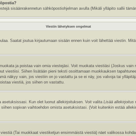
köpostia?
estejä sisäänrakennetun sähköpostiohjelman avulla (Mikäli ylläpito sallii tämän
Viestin lähetyksen ongelmat
aa. Saatat joutua kirjautumaan sisään ennen kuin voit lähettää viestin. Mitä v
it muokata ja poistaa vain omia viestejäsi. Voit muokata viestiäsi (Joskus vain
annut viestiisi. Siihen lisätään pieni teksti osoittamaan muokkauksen tapaht
näkyy vain, jos viestiin on jo vastattu ja se ei näy, jos valvoja tai ylläpitä
istaa viestiä, jos siihen on vastattu.
 asetuksissasi. Kun olet luonut allekirjoituksen. Voit valita
Lisää allekirjoitus
r
la siihen sopivan vaihtoehdon omista asetuksistasi. (Voit kuitenkin estää allek
viestiä (Tai muokkaat viestiketjun ensimmäistä viestiä) näet valikossa kohd