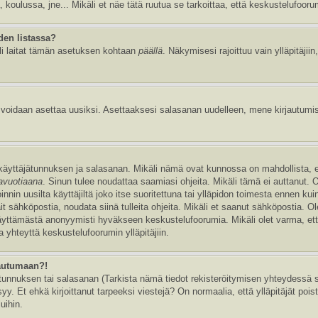
, koulussa, jne... Mikäli et näe tätä ruutua se tarkoittaa, että keskustelufoor
den listassa?
li laitat tämän asetuksen kohtaan
päällä
. Näkymisesi rajoittuu vain ylläpitäjiin,
e voidaan asettaa uusiksi. Asettaaksesi salasanan uudelleen, mene kirjautumi
n käyttäjätunnuksen ja salasanan. Mikäli nämä ovat kunnossa on mahdollista, 
tavuotiaana
. Sinun tulee noudattaa saamiasi ohjeita. Mikäli tämä ei auttanut. 
in uusilta käyttäjiltä joko itse suoritettuna tai ylläpidon toimesta ennen kuin v
ait sähköpostia, noudata siinä tulleita ohjeita. Mikäli et saanut sähköpostia. 
äyttämästä anonyymisti hyväkseen keskustelufoorumia. Mikäli olet varma, että 
 yhteyttä keskustelufoorumin ylläpitäjiin.
jautumaan?!
nnuksen tai salasanan (Tarkista nämä tiedot rekisteröitymisen yhteydessä saa
y. Et ehkä kirjoittanut tarpeeksi viestejä? On normaalia, että ylläpitäjät pois
uihin.