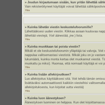
» Joudun kirjautumaan sisään, kun yritän lähettää säh
Vain rekisteröityneet käyttäjät voivat lähettää sähköpostivi
Ylös
» Kuinka lähetän viestin keskustelufoorumille?
Lähettääksesi uuden viestin. Klikkaa asiaan kuuluvaa nappul
lähettää viestejä, Voit äänestää, jne.
) lista.
Ylös
» Kuinka muokkaan tai poista viestin?
Mikäli et ole keskustelufoorumin ylläpitäjä tai valvoja. Vo
nappulaa valitsemastasi viestistä. Mikäli joku on jo vast
lukumäärä, kuinka monta kertaa olet muokannut viestiä. Tämä 
muokattu ja miksi). Huomaa, että normaali käyttäjä ei voi po
Ylös
» Kuinka lisään allekirjoutksen?
Luo allekirjoitus käyttääksesi sitä. Voit tehdä tämän omissa
lisättäväksi automaattisesti kaikkiin viesteihisi valitsemal
allekirjoituksesta, kun kirjoitat uutta viestiä)
Ylös
» Kuinka luon äänestyksen?
Äänestyksen luominen on helppoa. Kun olet kirjoittamassa 