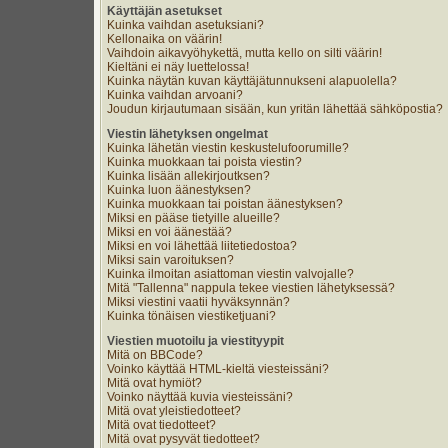
Käyttäjän asetukset
Kuinka vaihdan asetuksiani?
Kellonaika on väärin!
Vaihdoin aikavyöhykettä, mutta kello on silti väärin!
Kieltäni ei näy luettelossa!
Kuinka näytän kuvan käyttäjätunnukseni alapuolella?
Kuinka vaihdan arvoani?
Joudun kirjautumaan sisään, kun yritän lähettää sähköpostia?
Viestin lähetyksen ongelmat
Kuinka lähetän viestin keskustelufoorumille?
Kuinka muokkaan tai poista viestin?
Kuinka lisään allekirjoutksen?
Kuinka luon äänestyksen?
Kuinka muokkaan tai poistan äänestyksen?
Miksi en pääse tietyille alueille?
Miksi en voi äänestää?
Miksi en voi lähettää liitetiedostoa?
Miksi sain varoituksen?
Kuinka ilmoitan asiattoman viestin valvojalle?
Mitä "Tallenna" nappula tekee viestien lähetyksessä?
Miksi viestini vaatii hyväksynnän?
Kuinka tönäisen viestiketjuani?
Viestien muotoilu ja viestityypit
Mitä on BBCode?
Voinko käyttää HTML-kieltä viesteissäni?
Mitä ovat hymiöt?
Voinko näyttää kuvia viesteissäni?
Mitä ovat yleistiedotteet?
Mitä ovat tiedotteet?
Mitä ovat pysyvät tiedotteet?