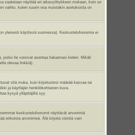
aika saatetaan näyttää eri aikavyöhykkeen mukaan, kuin se
en vaihto, kuten suurin osa muistakin asetuksista on
 on yleisesti käytössä suomessa). Keskustelufoorumia ei
ltä, josko he voisivat asentaa haluamasi kielen. Mikäli
lla olevaa linkkiä).
ttuvat sitä muka, kuin kirjoitustesi määrää kasvaa tai
ikki ja käyttäjän henkilökohtainen kuva.
aa kysyä ylläpitäjiltä syy.
 Useimmat keskustelufoorumit näyttävät arvonimiä
tää erikoista arvonimeä. Älä kirjoita viestiä vain