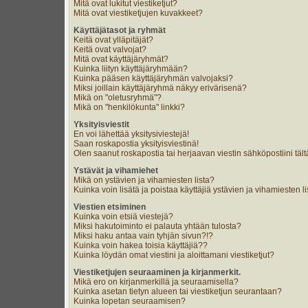
Mitä ovat lukitut viestiketjut?
Mitä ovat viestiketjujen kuvakkeet?
Käyttäjätasot ja ryhmät
Keitä ovat ylläpitäjät?
Keitä ovat valvojat?
Mitä ovat käyttäjäryhmät?
Kuinka liityn käyttäjäryhmään?
Kuinka pääsen käyttäjäryhmän valvojaksi?
Miksi joillain käyttäjäryhmä näkyy erivärisenä?
Mikä on "oletusryhmä"?
Mikä on "henkilökunta" linkki?
Yksityisviestit
En voi lähettää yksitysiviestejä!
Saan roskapostia yksityisviestinä!
Olen saanut roskapostia tai herjaavan viestin sähköpostiini tält
Ystävät ja vihamiehet
Mikä on ystävien ja vihamiesten lista?
Kuinka voin lisätä ja poistaa käyttäjiä ystävien ja vihamiesten li
Viestien etsiminen
Kuinka voin etsiä viestejä?
Miksi hakutoiminto ei palauta yhtään tulosta?
Miksi haku antaa vain tyhjän sivun?!?
Kuinka voin hakea toisia käyttäjiä??
Kuinka löydän omat viestini ja aloittamani viestiketjut?
Viestiketjujen seuraaminen ja kirjanmerkit.
Mikä ero on kirjanmerkillä ja seuraamisella?
Kuinka asetan tietyn alueen tai viestiketjun seurantaan?
Kuinka lopetan seuraamisen?