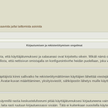
avista ja/tai laittomista asioista
Kirjautumisen ja rekisteröitymisen ongelmat
 että käyttäjätunnuksesi ja salasanasi ovat kirjoitettu oikein. Mikäli nämä o
sta, että nettisivun omistajalla on konfigurointivirhe heidän puolellaan, joka v
pitäjistä kiinni sallivatko he rekisteröitymättömien käyttäjien lähettää vieste
uten Avatar-kuvan määrittäminen, yksityisviestit, sähköpostin lähetys muille käyt
käynnillä
rastia keskustelufoorumi pitää käyttäjätunnuksesi kirjautuneena vain 
laita rasti ruutuun kirjautuessassi sisään. Tätä ei kuitenkaan suositella käyt