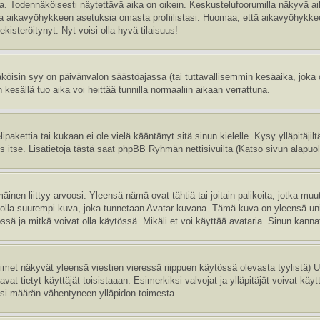
sa. Todennäköisesti näytettävä aika on oikein. Keskustelufoorumilla näkyvä 
aa aikavyöhykkeen asetuksia omasta profiilistasi. Huomaa, että aikavyöhykke
 rekisteröitynyt. Nyt voisi olla hyvä tilaisuus!
köisin syy on päivänvalon säästöajassa (tai tuttavallisemmin kesäaika, joka
 kesällä tuo aika voi heittää tunnilla normaaliin aikaan verrattuna.
ipakettia tai kukaan ei ole vielä kääntänyt sitä sinun kielelle. Kysy ylläpitäji
itse. Lisätietoja tästä saat phpBB Ryhmän nettisivuilta (Katso sivun alapuole
inen liittyy arvoosi. Yleensä nämä ovat tähtiä tai joitain palikoita, jotka muu
oi olla suurempi kuva, joka tunnetaan Avatar-kuvana. Tämä kuva on yleensä uni
sä ja mitkä voivat olla käytössä. Mikäli et voi käyttää avataria. Sinun kannatt
nimet näkyvät yleensä viestien vieressä riippuen käytössä olevasta tyylistä)
vat tietyt käyttäjät toisistaaan. Esimerkiksi valvojat ja ylläpitäjät voivat käyt
esi määrän vähentyneen ylläpidon toimesta.