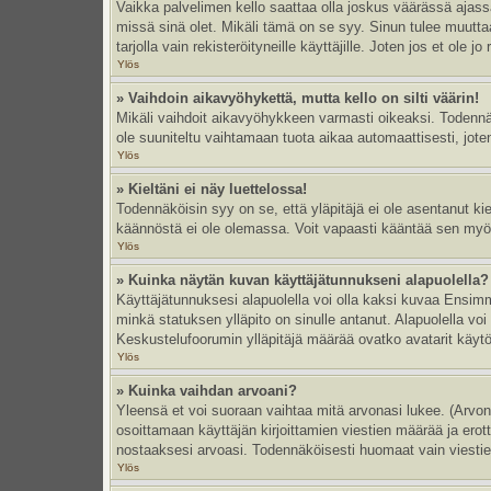
Vaikka palvelimen kello saattaa olla joskus väärässä ajas
missä sinä olet. Mikäli tämä on se syy. Sinun tulee muutt
tarjolla vain rekisteröityneille käyttäjille. Joten jos et ole jo
Ylös
» Vaihdoin aikavyöhykettä, mutta kello on silti väärin!
Mikäli vaihdoit aikavyöhykkeen varmasti oikeaksi. Todennä
ole suuniteltu vaihtamaan tuota aikaa automaattisesti, joten
Ylös
» Kieltäni ei näy luettelossa!
Todennäköisin syy on se, että yläpitäjä ei ole asentanut kiel
käännöstä ei ole olemassa. Voit vapaasti kääntää sen myös 
Ylös
» Kuinka näytän kuvan käyttäjätunnukseni alapuolella?
Käyttäjätunnuksesi alapuolella voi olla kaksi kuvaa Ensimmä
minkä statuksen ylläpito on sinulle antanut. Alapuolella v
Keskustelufoorumin ylläpitäjä määrää ovatko avatarit käytös
Ylös
» Kuinka vaihdan arvoani?
Yleensä et voi suoraan vaihtaa mitä arvonasi lukee. (Arvo
osoittamaan käyttäjän kirjoittamien viestien määrää ja erotta
nostaaksesi arvoasi. Todennäköisesti huomaat vain viesti
Ylös