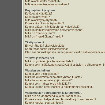
Mitä ovat lukitut viestiketjut?
Mitä ovat viestiketjujen kuvakkeet?
Käyttäjätasot ja ryhmät
Keitä ovat ylläpitäjät?
Keitä ovat valvojat?
Mitä ovat käyttäjäryhmät?
Kuinka liityn käyttäjäryhmään?
Kuinka pääsen käyttäjäryhmän valvojaksi?
Miksi joillain käyttäjäryhmä näkyy erivärisenä?
Mikä on "oletusryhmä"?
Mikä on "henkilökunta" linkki?
Yksityisviestit
En voi lähettää yksitysiviestejä!
Saan roskapostia yksityisviestinä!
Olen saanut roskapostia tai herjaavan viestin sähköpostiini tält
Ystävät ja vihamiehet
Mikä on ystävien ja vihamiesten lista?
Kuinka voin lisätä ja poistaa käyttäjiä ystävien ja vihamiesten li
Viestien etsiminen
Kuinka voin etsiä viestejä?
Miksi hakutoiminto ei palauta yhtään tulosta?
Miksi haku antaa vain tyhjän sivun?!?
Kuinka voin hakea toisia käyttäjiä??
Kuinka löydän omat viestini ja aloittamani viestiketjut?
Viestiketjujen seuraaminen ja kirjanmerkit.
Mikä ero on kirjanmerkillä ja seuraamisella?
Kuinka asetan tietyn alueen tai viestiketjun seurantaan?
Kuinka lopetan seuraamisen?