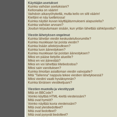
Käyttäjän asetukset
Kuinka vaihdan asetuksiani?
Kellonaika on väärin!
Vaihdoin aikavyöhykettä, mutta kello on silti väärin!
Kieltäni ei näy luettelossa!
Kuinka näytän kuvan käyttäjätunnukseni alapuolella?
Kuinka vaihdan arvoani?
Joudun kirjautumaan sisään, kun yritän lähettää sähköpostia?
Viestin lähetyksen ongelmat
Kuinka lähetän viestin keskustelufoorumille?
Kuinka muokkaan tai poista viestin?
Kuinka lisään allekirjoutksen?
Kuinka luon äänestyksen?
Kuinka muokkaan tai poistan äänestyksen?
Miksi en pääse tietyille alueille?
Miksi en voi äänestää?
Miksi en voi lähettää liitetiedostoa?
Miksi sain varoituksen?
Kuinka ilmoitan asiattoman viestin valvojalle?
Mitä "Tallenna" nappula tekee viestien lähetyksessä?
Miksi viestini vaatii hyväksynnän?
Kuinka tönäisen viestiketjuani?
Viestien muotoilu ja viestityypit
Mitä on BBCode?
Voinko käyttää HTML-kieltä viesteissäni?
Mitä ovat hymiöt?
Voinko näyttää kuvia viesteissäni?
Mitä ovat yleistiedotteet?
Mitä ovat tiedotteet?
Mitä ovat pysyvät tiedotteet?