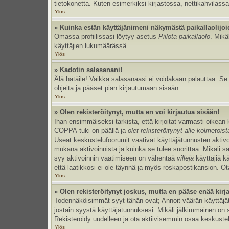
tietokonetta. Kuten esimerkiksi kirjastossa, nettikahvilassa
Ylös
» Kuinka estän käyttäjänimeni näkymästä paikallaolijoi
Omassa profiilissasi löytyy asetus
Piilota paikallaolo
. Mikä
käyttäjien lukumäärässä.
Ylös
» Kadotin salasanani!
Älä hätäile! Vaikka salasanaasi ei voidakaan palauttaa. S
ohjeita ja pääset pian kirjautumaan sisään.
Ylös
» Olen rekisteröitynyt, mutta en voi kirjautua sisään!
Ihan ensimmäiseksi tarkista, että kirjoitat varmasti oikea
COPPA-tuki on päällä ja
olet rekisteröitynyt alle kolmetois
Useat keskustelufoorumit vaativat käyttäjätunnusten aktivoinn
mukana aktivoinnista ja kuinka se tulee suorittaa. Mikäli s
syy aktivoinnin vaatimiseen on vähentää
villejä
käyttäjiä k
että laatikkosi ei ole täynnä ja myös roskapostikansion. Ota
Ylös
» Olen rekisteröitynyt joskus, mutta en pääse enää kir
Todennäköisimmät syyt tähän ovat; Annoit väärän käyttäjätu
jostain syystä käyttäjätunnuksesi. Mikäli jälkimmäinen on sy
Rekisteröidy uudelleen ja ota aktiivisemmin osaa keskustel
Ylös