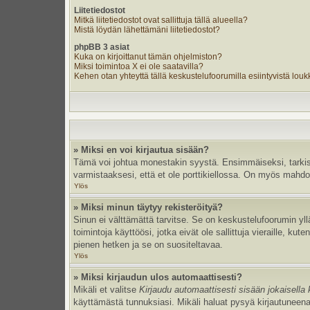
Liitetiedostot
Mitkä liitetiedostot ovat sallittuja tällä alueella?
Mistä löydän lähettämäni liitetiedostot?
phpBB 3 asiat
Kuka on kirjoittanut tämän ohjelmiston?
Miksi toimintoa X ei ole saatavilla?
Kehen otan yhteyttä tällä keskustelufoorumilla esiintyvistä loukka
» Miksi en voi kirjautua sisään?
Tämä voi johtua monestakin syystä. Ensimmäiseksi, tarkista,
varmistaaksesi, että et ole porttikiellossa. On myös mahdolli
Ylös
» Miksi minun täytyy rekisteröityä?
Sinun ei välttämättä tarvitse. Se on keskustelufoorumin yllä
toimintoja käyttöösi, jotka eivät ole sallittuja vieraille, k
pienen hetken ja se on suositeltavaa.
Ylös
» Miksi kirjaudun ulos automaattisesti?
Mikäli et valitse
Kirjaudu automaattisesti sisään jokaisella 
käyttämästä tunnuksiasi. Mikäli haluat pysyä kirjautuneena 