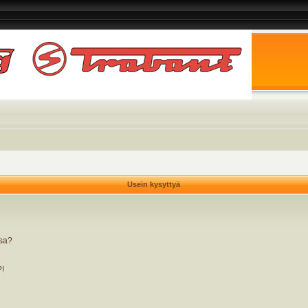
Usein kysyttyä
ssa?
?!