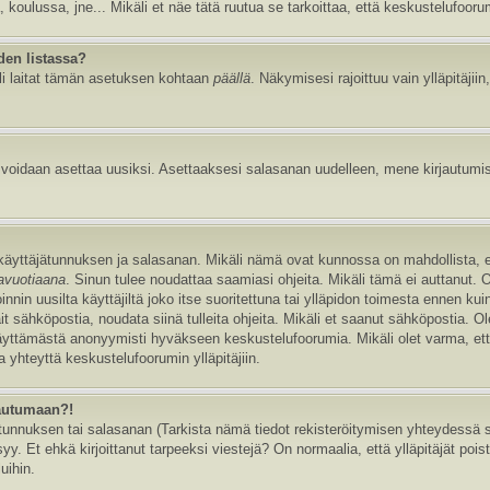
, koulussa, jne... Mikäli et näe tätä ruutua se tarkoittaa, että keskustelufoor
den listassa?
li laitat tämän asetuksen kohtaan
päällä
. Näkymisesi rajoittuu vain ylläpitäjiin,
e voidaan asettaa uusiksi. Asettaaksesi salasanan uudelleen, mene kirjautumi
n käyttäjätunnuksen ja salasanan. Mikäli nämä ovat kunnossa on mahdollista, 
tavuotiaana
. Sinun tulee noudattaa saamiasi ohjeita. Mikäli tämä ei auttanut. 
in uusilta käyttäjiltä joko itse suoritettuna tai ylläpidon toimesta ennen kuin v
ait sähköpostia, noudata siinä tulleita ohjeita. Mikäli et saanut sähköpostia. 
äyttämästä anonyymisti hyväkseen keskustelufoorumia. Mikäli olet varma, että 
 yhteyttä keskustelufoorumin ylläpitäjiin.
jautumaan?!
nnuksen tai salasanan (Tarkista nämä tiedot rekisteröitymisen yhteydessä saa
y. Et ehkä kirjoittanut tarpeeksi viestejä? On normaalia, että ylläpitäjät pois
uihin.