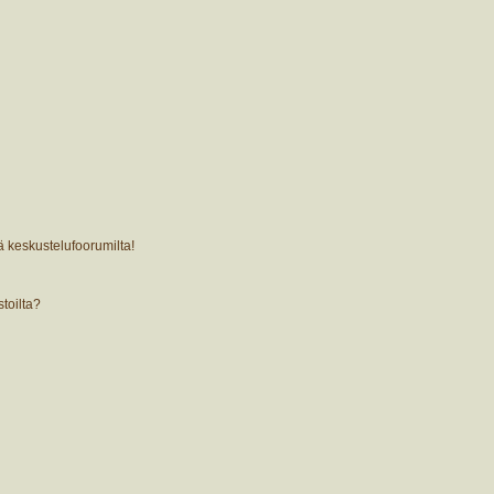
ä keskustelufoorumilta!
stoilta?