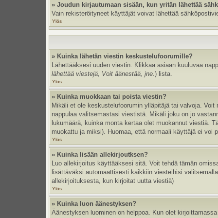
» Joudun kirjautumaan sisään, kun yritän lähettää säh
Vain rekisteröityneet käyttäjät voivat lähettää sähköpostivi
Ylös
» Kuinka lähetän viestin keskustelufoorumille?
Lähettääksesi uuden viestin. Klikkaa asiaan kuuluvaa nappul
lähettää viestejä, Voit äänestää, jne.
) lista.
Ylös
» Kuinka muokkaan tai poista viestin?
Mikäli et ole keskustelufoorumin ylläpitäjä tai valvoja. Vo
nappulaa valitsemastasi viestistä. Mikäli joku on jo vast
lukumäärä, kuinka monta kertaa olet muokannut viestiä. Tämä 
muokattu ja miksi). Huomaa, että normaali käyttäjä ei voi po
Ylös
» Kuinka lisään allekirjoutksen?
Luo allekirjoitus käyttääksesi sitä. Voit tehdä tämän omissa
lisättäväksi automaattisesti kaikkiin viesteihisi valitsemal
allekirjoituksesta, kun kirjoitat uutta viestiä)
Ylös
» Kuinka luon äänestyksen?
Äänestyksen luominen on helppoa. Kun olet kirjoittamassa 