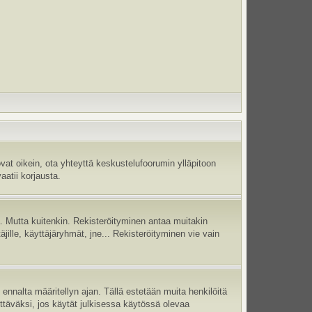
vat oikein, ota yhteyttä keskustelufoorumin ylläpitoon
aatii korjausta.
jä. Mutta kuitenkin. Rekisteröityminen antaa muitakin
täjille, käyttäjäryhmät, jne... Rekisteröityminen vie vain
ennalta määritellyn ajan. Tällä estetään muita henkilöitä
ettäväksi, jos käytät julkisessa käytössä olevaa