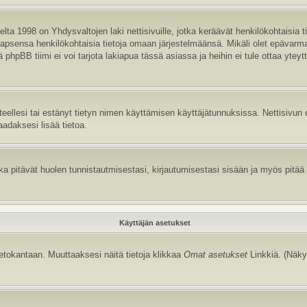
ta 1998 on Yhdysvaltojen laki nettisivuille, jotka keräävät henkilökohtaisia t
aa lapsensa henkilökohtaisia tietoja omaan järjestelmäänsä. Mikäli olet epävar
hpBB tiimi ei voi tarjota lakiapua tässä asiassa ja heihin ei tule ottaa yteyt
itteellesi tai estänyt tietyn nimen käyttämisen käyttäjätunnuksissa. Nettisiv
aadaksesi lisää tietoa.
 pitävät huolen tunnistautmisestasi, kirjautumisestasi sisään ja myös pitää kir
Käyttäjän asetukset
tietokantaan. Muuttaaksesi näitä tietoja klikkaa
Omat asetukset
Linkkiä. (Näky