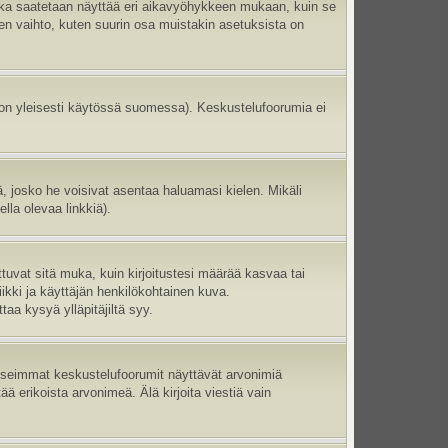
aika saatetaan näyttää eri aikavyöhykkeen mukaan, kuin se
en vaihto, kuten suurin osa muistakin asetuksista on
 on yleisesti käytössä suomessa). Keskustelufoorumia ei
ltä, josko he voisivat asentaa haluamasi kielen. Mikäli
lla olevaa linkkiä).
ttuvat sitä muka, kuin kirjoitustesi määrää kasvaa tai
ikki ja käyttäjän henkilökohtainen kuva.
aa kysyä ylläpitäjiltä syy.
 Useimmat keskustelufoorumit näyttävät arvonimiä
tää erikoista arvonimeä. Älä kirjoita viestiä vain