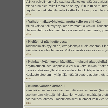
Vaikka palvelimen kello saattaa olla joskus väärässä ajas
missä sinä olet. Mikäli tämä on se syy. Sinun tulee muutt
tarjolla vain rekisteröityneille käyttäjille. Joten jos et ole jo
Ylös
» Vaihdoin aikavyöhykettä, mutta kello on silti väärin!
Mikäli vaihdoit aikavyöhykkeen varmasti oikeaksi. Todennä
ole suuniteltu vaihtamaan tuota aikaa automaattisesti, joten
Ylös
» Kieltäni ei näy luettelossa!
Todennäköisin syy on se, että yläpitäjä ei ole asentanut kiel
käännöstä ei ole olemassa. Voit vapaasti kääntää sen myös 
Ylös
» Kuinka näytän kuvan käyttäjätunnukseni alapuolella?
Käyttäjätunnuksesi alapuolella voi olla kaksi kuvaa Ensimmä
minkä statuksen ylläpito on sinulle antanut. Alapuolella v
Keskustelufoorumin ylläpitäjä määrää ovatko avatarit käytös
Ylös
» Kuinka vaihdan arvoani?
Yleensä et voi suoraan vaihtaa mitä arvonasi lukee. (Arvo
osoittamaan käyttäjän kirjoittamien viestien määrää ja erotta
nostaaksesi arvoasi. Todennäköisesti huomaat vain viesti
Ylös