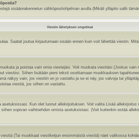
köpostia?
estejä sisäänrakennetun sähköpostiohjelman avulla (Mikäli ylläpito sallii tämän
Viestin lähetyksen ongelmat
aa. Saatat joutua kirjautumaan sisään ennen kuin voit lähettää viestin. Mitä v
it muokata ja poistaa vain omia viestejäsi. Voit muokata viestiäsi (Joskus vain
annut viestiisi. Siihen lisätään pieni teksti osoittamaan muokkauksen tapaht
näkyy vain, jos viestiin on jo vastattu ja se ei näy, jos valvoja tai ylläpitä
istaa viestiä, jos siihen on vastattu.
 asetuksissasi. Kun olet luonut allekirjoituksen. Voit valita
Lisää allekirjoitus
r
la siihen sopivan vaihtoehdon omista asetuksistasi. (Voit kuitenkin estää allek
viestiä (Tai muokkaat viestiketjun ensimmäistä viestiä) näet valikossa kohd