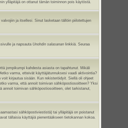
umin ylläpitäjä on ottanut tämän toiminnon pois käytöstä.
 valvojiin ja itsellesi. Sinut lasketaan tällöin piilotettujen
ssivulle ja napsauta
Unohdin salasanan
linkkiä. Seuraa
että jompikumpi kahdesta asiasta on tapahtunut. Mikäli
Oletko varma, etteivät käyttäjätunnuksesi vaadi aktivointia?
oit kirjautua sisään. Kun rekisteröidyit. Siellä oli ohjeet
Oletko varma, että annoit toimivan sähköpostiosoitteen? Yksi
annoit toimivan sähköpostiosoitteen, olet tarkistanut,
mastasi sähköpostiviestistä) tai ylläpitäjä on poistanut
tavat tällaisia käyttäjiä pienentääkseen tietokannan kokoa.