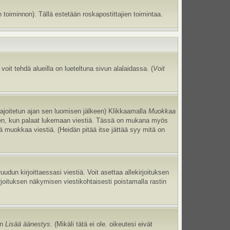
 toiminnon). Tällä estetään roskapostittajien toimintaa.
oit tehdä alueilla on lueteltuna sivun alalaidassa. (
Voit
 rajoitetun ajan sen luomisen jälkeen) Klikkaamalla
Muokkaa
uneen, kun palaat lukemaan viestiä. Tässä on mukana myös
jä muokkaa viestiä. (Heidän pitää itse jättää syy mitä on
uudun kirjoittaessasi viestiä. Voit asettaa allekirjoituksen
irjoituksen näkymisen viestikohtaisesti poistamalla rastin
an
Lisää äänestys
. (Mikäli tätä ei ole. oikeutesi eivät