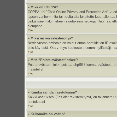
» Mikä on COPPA?
COPPA, tai "Child Online Privacy and Protection Act" vuodel
lapsen vanhemmilta tai huoltajalta kirjoitettu lupa tallent
paikalliseen lakimieheen saadaksesi neuvoja. Huomaa, että p
alempana.
Ylös
» Miksi en voi rekisteröityä?
Nettisivuston omistaja on voinut antaa porttikiellon IP-oso
pois käytöstä. Ota yhteys keskustelufoorumin ylläpitäjiin s
Ylös
» Mitä “Poista evästeet” tekee?
Poista evästeet-linkki poistaa phpBB3 luomat evästeet, jotka
määritellyt.
Ylös
» Kuinka vaihdan asetuksiani?
Kaikki asetuksesi (Jos olet rekisteröitynyt) on tallennettu 
asetuksiasi.
Ylös
» Kellonaika on väärin!