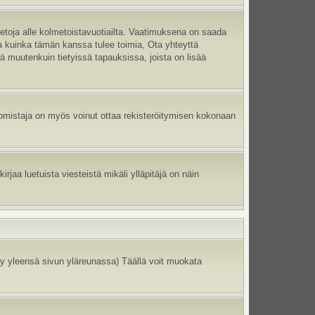
ietoja alle kolmetoistavuotiailta. Vaatimuksena on saada
ma kuinka tämän kanssa tulee toimia, Ota yhteyttä
tä muutenkuin tietyissä tapauksissa, joista on lisää
un omistaja on myös voinut ottaa rekisteröitymisen kokonaan
jaa luetuista viesteistä mikäli ylläpitäjä on näin
y yleensä sivun yläreunassa) Täällä voit muokata