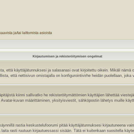
avista ja/tai laittomista asioista
Kirjautumisen ja rekisteröitymisen ongelmat
 että käyttäjätunnuksesi ja salasanasi ovat kirjoitettu oikein. Mikäli nämä o
sta, että nettisivun omistajalla on konfigurointivirhe heidän puolellaan, joka v
pitäjistä kiinni sallivatko he rekisteröitymättömien käyttäjien lähettää vieste
uten Avatar-kuvan määrittäminen, yksityisviestit, sähköpostin lähetys muille käyt
käynnillä
rastia keskustelufoorumi pitää käyttäjätunnuksesi kirjautuneena vain 
laita rasti ruutuun kirjautuessassi sisään. Tätä ei kuitenkaan suositella käyt